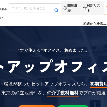
閲覧履
検討リス
所移転
歴
ト
ック
沿線から検索
エ
“すぐ使える”オフィス、集めました。
トアップオフィ
ト環境が整ったセットアップオフィスなら、
初期費
。東京の好立地物件を、
仲介手数料無料
でプロが厳選