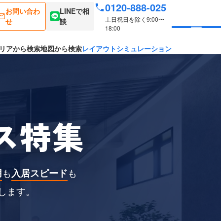
0120-888-025
お問い合わ
LINEで相
土日祝日を除く9:00〜
せ
談
18:00
リアから検索
地図から検索
レイアウトシミュレーション
ス特集
用
も
入居スピード
も
します。