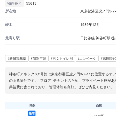
物件番号
55613
所在地
東京都港区虎ノ門3-7-
竣工
1989年12月
最寄り駅
日比谷線 神谷町駅 徒歩
#新耐震基準
#個別空調
#男女トイレ別
#エレベータ
#高層階1
神谷町アネックス2号館は東京都港区虎ノ門3-7-11に位置す
のある物件です。1フロア1テナントのため、プライベート感があ
共益費に含まれており、管理体制も良好。ぜひご内見ください。
階数
面積
新着
34.40坪