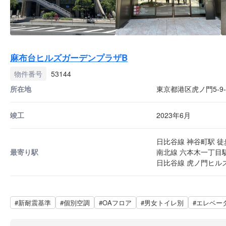
麻布台ヒルズガーデンプラザB
物件番号
53144
所在地
東京都港区虎ノ門5-9-
竣工
2023年6月
日比谷線 神谷町駅 徒
最寄り駅
南北線 六本木一丁目駅
日比谷線 虎ノ門ヒルズ
#新耐震基準
#個別空調
#OAフロア
#男女トイレ別
#エレベー