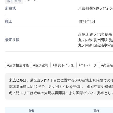
物件番号
260089
所在地
東京都港区虎ノ門2-5-
竣工
1971年1月
銀座線 虎ノ門駅 徒歩 
最寄り駅
丸ノ内線 霞ケ関駅 徒
丸ノ内線 国会議事堂前
#店舗相談可能
#個別空調
#男女トイレ別
#エレベータ
#高層階
末広ビル
は、港区虎ノ門1丁目に位置するSRC造地上10階建ての
基準階面積は約45坪で、男女別トイレを完備し、個別空調や機械
虎ノ門エリアは近年の大規模再開発により国際ビジネス拠点とし
階数
面積