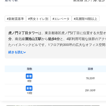
#新耐震基準
#男女トイレ別
#エレベータ
#高層階10階以上
虎ノ門２丁目タワー
は、東京都港区虎ノ門2丁目に位置する大型
分
、南北線
溜池山王駅
から
徒歩8分
と、4駅利用可能な抜群のアク
たハイスペックビルです。1フロア約300坪の広大なオフィス空間
霞ヶ関
の官庁街が広がり、都内有数のビジネスの中枢に位置して
続きを読む
階数
面積
新着
78.20坪
8階
新着
291.00坪
13階