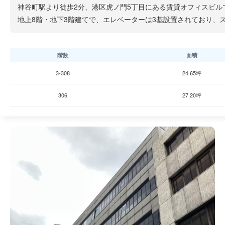
神谷町駅より徒歩2分、港区虎ノ門5丁目にある賃貸オフィスビル
地上8階・地下3階建てで、エレベーターは3基設置されており、
階数
面積
3-308
24.65坪
306
27.20坪