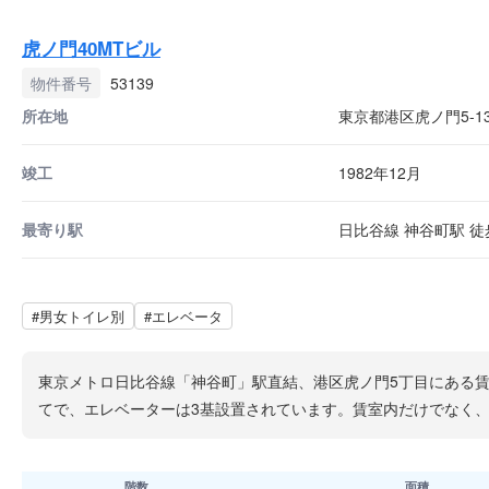
虎ノ門40MTビル
物件番号
53139
所在地
東京都港区虎ノ門5-13
竣工
1982年12月
最寄り駅
日比谷線 神谷町駅 徒歩
#男女トイレ別
#エレベータ
東京メトロ日比谷線「神谷町」駅直結、港区虎ノ門5丁目にある賃
てで、エレベーターは3基設置されています。賃室内だけでなく
階数
面積