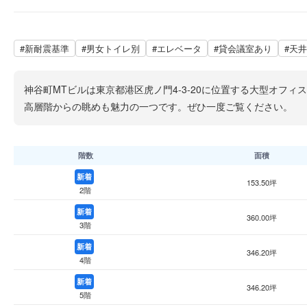
#新耐震基準
#男女トイレ別
#エレベータ
#貸会議室あり
#天井
神谷町MTビルは東京都港区虎ノ門4-3-20に位置する大型オフ
高層階からの眺めも魅力の一つです。ぜひ一度ご覧ください。
階数
面積
新着
153.50坪
2階
新着
360.00坪
3階
新着
346.20坪
4階
新着
346.20坪
5階