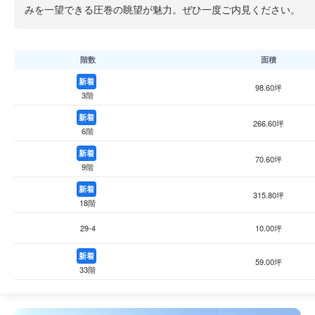
みを一望できる圧巻の眺望が魅力。ぜひ一度ご内見ください。
階数
面積
新着
98.60坪
3階
新着
266.60坪
6階
新着
70.60坪
9階
新着
315.80坪
18階
29-4
10.00坪
新着
59.00坪
33階