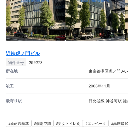
近鉄虎ノ門ビル
物件番号
259273
所在地
東京都港区虎ノ門3-8-
竣工
2006年11月
最寄り駅
日比谷線 神谷町駅 徒歩
#新耐震基準
#個別空調
#男女トイレ別
#エレベータ
#高層階1