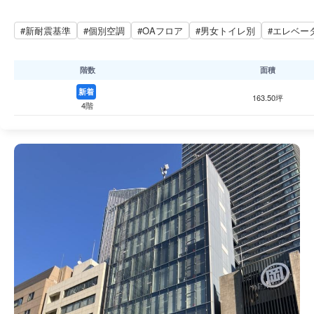
#新耐震基準
#個別空調
#OAフロア
#男女トイレ別
#エレベー
階数
面積
新着
163.50坪
4階