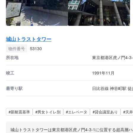
城山トラストタワー
物件番号
53130
所在地
東京都港区虎ノ門4-3-
竣工
1991年11月
最寄り駅
日比谷線 神谷町駅 徒歩
#新耐震基準
#男女トイレ別
#エレベータ
#貸会議室あり
#天井
城山トラストタワーは東京都港区虎ノ門4-3-1に位置する超高層