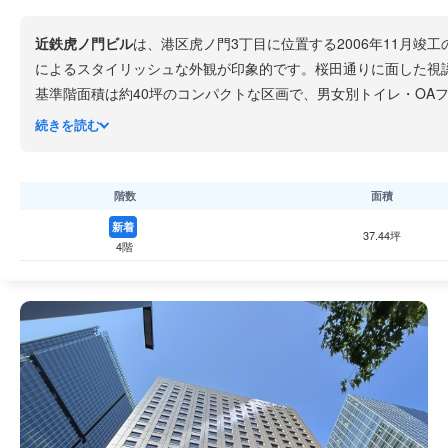
近鉄虎ノ門ビル
は、港区虎ノ門3丁目に位置する2006年11月
によるスタイリッシュな外観が印象的です。桜田通りに面した視
基準階面積は約40坪のコンパクトな区画で、男女別トイレ・OA
東京メトロ日比谷線虎ノ門ヒルズ駅から徒歩約1分、神谷町駅から
続きを読む
階数
面積
新着
37.44坪
4階