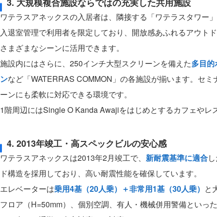
3. 大規模複合施設ならではの充実した共用施設
ワテラスアネックスの入居者は、隣接する「ワテラスタワー」
入退室管理で利用者を限定しており、開放感あふれるアウトド
さまざまなシーンに活用できます。
施設内にはさらに、250インチ大型スクリーンを備えた
多目的
ン
など「WATERRAS COMMON」の各施設が揃います
ーンにも柔軟に対応できる環境です。
1階周辺にはSingle O Kanda Awajiをはじめとする
4. 2013年竣工・高スペックビルの安心感
ワテラスアネックスは2013年2月竣工で、
新耐震基準に適合
し
ド構造を採用しており、高い耐震性能を確保しています。
エレベーターは
乗用4基（20人乗）＋非常用1基（30人乗）
と
フロア（H=50mm）、個別空調、有人・機械併用警備といっ