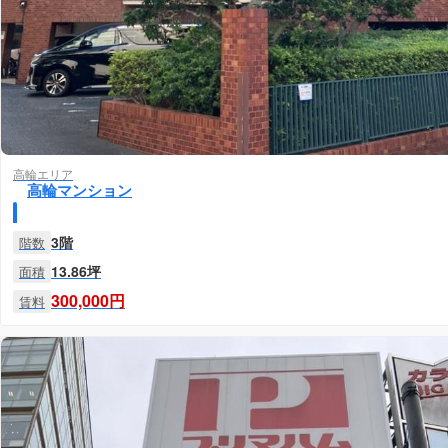
高輪エリア
高輪マンション
3階
階数
13.86坪
面積
300,000円
賃料