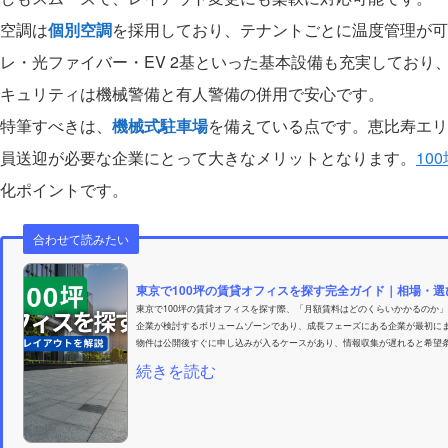
空調は
個別空調
を採用しており、テナントごとに温度管理が可
レ・光ファイバー・EV 2基といった基本設備も充実しており
キュリティは機械警備と有人警備の併用で安心です。
特筆すべきは、
機械式駐車場
を備えている点です。恵比寿エ
員送迎が必要な企業にとって大きなメリットとなります。
10
化ポイントです。
合わせて読みたい
東京で100坪の賃貸オフィスを探す完全ガイド｜相場・
東京で100坪の賃貸オフィスを探す際、「月額賃料はどのくらいかかるのか」
企業が検討するボリュームゾーンであり、成長フェーズにある企業が最初にま
物件は公開後すぐに申し込みが入るケースがあり、情報収集が遅れると希望条
続きを読む