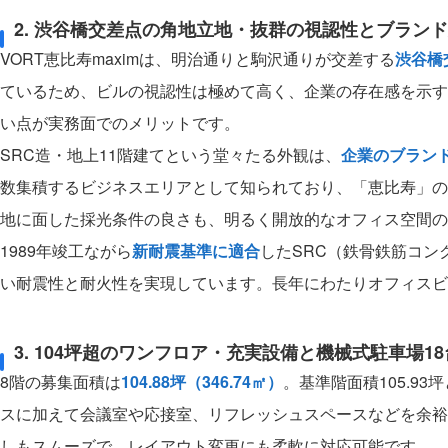
2. 渋谷橋交差点の角地立地・抜群の視認性とブラン
VORT恵比寿maximは、明治通りと駒沢通りが交差する
渋谷橋
ているため、ビルの視認性は極めて高く、企業の存在感を示す
い点が実務面でのメリットです。
SRC造・地上11階建てという堂々たる外観は、
企業のブラン
数集積するビジネスエリアとして知られており、「恵比寿」の
地に面した採光条件の良さも、明るく開放的なオフィス空間の
1989年竣工ながら
新耐震基準に適合
したSRC（鉄骨鉄筋コン
い耐震性と耐火性を実現しています。長年にわたりオフィスビ
3. 104坪超のワンフロア・充実設備と機械式駐車場1
8階の募集面積は
104.88坪（346.74㎡）
。基準階面積105.9
スに加えて会議室や応接室、リフレッシュスペースなどを余裕
しもスムーズで、レイアウト変更にも柔軟に対応可能です。