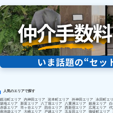
人気のエリアで探す
鍛冶町エリア
内神田エリア
岩本町エリア
外神田エリア
永田町エ
築地エリア
新富エリア
八丁堀エリア
八重洲エリア
銀座エリア
白
赤坂エリア
市ヶ谷エリア
四谷エリア
西新宿エリア
広尾エリア
代
南池袋エリア
大崎エリア
戸越エリア
五反田エリア
御徒町エリア