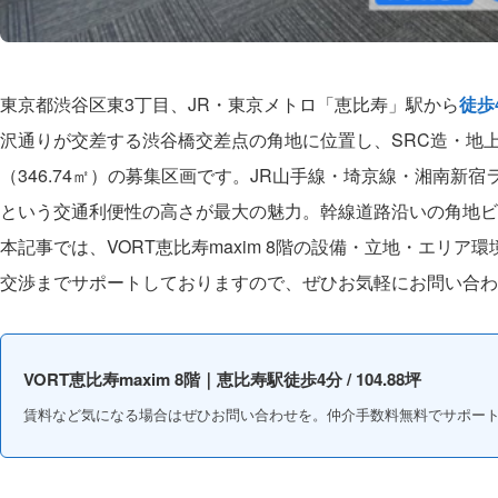
東京都渋谷区東3丁目、JR・東京メトロ「恵比寿」駅から
徒歩
沢通りが交差する渋谷橋交差点の角地に位置し、SRC造・地上
（346.74㎡）の募集区画です。JR山手線・埼京線・湘南新
という交通利便性の高さが最大の魅力。幹線道路沿いの角地ビ
本記事では、VORT恵比寿maxim 8階の設備・立地・エリア
交渉までサポートしておりますので、ぜひお気軽にお問い合わ
VORT恵比寿maxim 8階｜恵比寿駅徒歩4分 / 104.88坪
賃料など気になる場合はぜひお問い合わせを。仲介手数料無料でサポー