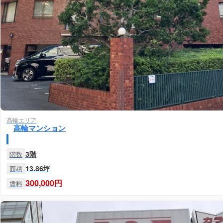
高輪エリア
高輪マンション
3階
階数
13.86坪
面積
300,000円
賃料