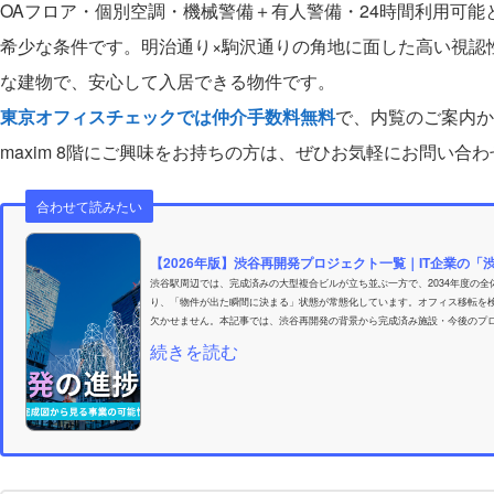
OAフロア・個別空調・機械警備＋有人警備・24時間利用可
希少な条件です。明治通り×駒沢通りの角地に面した高い視認
な建物で、安心して入居できる物件です。
東京オフィスチェックでは仲介手数料無料
で、内覧のご案内か
maxim 8階にご興味をお持ちの方は、ぜひお気軽にお問い合
合わせて読みたい
【2026年版】渋谷再開発プロジェクト一覧｜IT企業の「渋
渋谷駅周辺では、完成済みの大型複合ビルが立ち並ぶ一方で、2034年度の
り、「物件が出た瞬間に決まる」状態が常態化しています。オフィス移転を
欠かせません。本記事では、渋谷再開発の背景から完成済み施設・今後のプロ
続きを読む