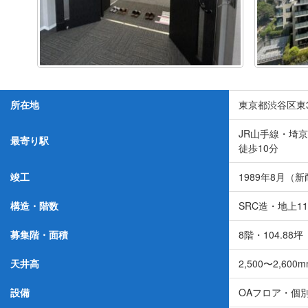
所在地
東京都渋谷区東3-
JR山手線・埼京
最寄り駅
徒歩10分
竣工
1989年8月（
構造・階数
SRC造・地上1
募集階・面積
8階・104.88坪
天井高
2,500〜2,600
設備
OAフロア・個