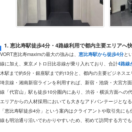
1. 恵比寿駅徒歩4分・4路線利用で都内主要エリアへ
VORT恵比寿maximの最大の強みは、
恵比寿駅から徒歩4分
と
線に加え、東京メトロ日比谷線が乗り入れており、合計
4路線
木駅まで約5分・銀座駅まで約13分と、都内の主要ビジネス
埼京線・湘南新宿ラインを利用すれば、新宿・池袋・大宮方面
線「代官山」駅も徒歩10分圏内にあり、渋谷・横浜方面への
エリアからの人材採用においても大きなアドバンテージとなる
「恵比寿駅徒歩4分」という案内はクライアントや取引先にも
線も明治通り沿いでわかりやすいため、初めて訪問する方でも