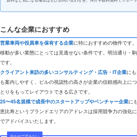
こんな企業におすすめ
営業車両や役員車を保有する企業
に特におすすめの物件です。
移動が多い業態にとっては見逃せない条件です。明治通り・駒
です。
クライアント来訪の多いコンサルティング・広告・IT企業
にも
も案内しやすく、ビルの視認性の高さが企業の信頼感向上につ
とりをもってレイアウトできる広さです。
25〜45名規模で成長中のスタートアップやベンチャー企業
に
恵比寿というブランドエリアのアドレスは採用競争力の強化に
でアドバイスいたします。
合わせて読みたい