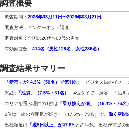
調査概要
調査期間：
2026年03月11日〜2026年03月21日
調査方法：インターネット調査
調査対象：全国の20代〜60代の男女
有効回答数：
414名（男性128名、女性286名）
調査結果サマリー
「新宿」が14.3%（59名）で第1位
に！ビジネス街のイメージ
3位は
「池袋」（7.5%・31名）
、4位タイで「渋谷」「品川」
エリアを選ぶ理由の1位は
「乗り換えが楽」（18.4%・76名
2位は「街の雰囲気が好き」（17.6%・73名）で、
働く空間
出社頻度は
「週5日以上」が47.8%
と約半数。出社が前提の