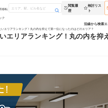
閲覧履
検討リス
所移転
歴
ト
ック
沿線から検索
エ
きたいエリアランキング！丸の内を抑えて第一位になったのはどのエリア？
たいエリアランキング！丸の内を抑