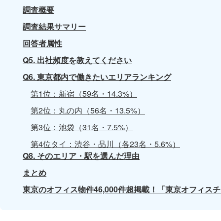
調査概要
調査結果サマリー
回答者属性
Q5. 出社頻度を教えてください
Q6. 東京都内で働きたいエリアランキング
第1位：新宿（59名・14.3%）
第2位：丸の内（56名・13.5%）
第3位：池袋（31名・7.5%）
第4位タイ：渋谷・品川（各23名・5.6%）
Q8. そのエリア・駅を選んだ理由
まとめ
東京のオフィス物件46,000件超掲載！「東京オフィ