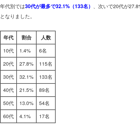
年代別では
30代が最多で32.1%（133名）
、次いで20代が27.
となりました。
年代
割合
人数
10代
1.4%
6名
20代
27.8%
115名
30代
32.1%
133名
40代
21.5%
89名
50代
13.0%
54名
60代
4.1%
17名