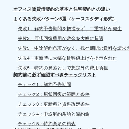
オフィス賃貸借契約の基本と住宅契約との違い
よくある失敗パターン5選（ケーススタディ形式）
失敗1：解約予告期間を把握せず、二重賃料が発生
失敗2：原状回復費用が敷金を大幅に超過
失敗3：中途解約条項がなく、残存期間の賃料を請求
失敗4：更新時に大幅な賃料値上げを提示された
失敗5：特約の見落としで想定外の費用負担
契約前に必ず確認すべきチェックリスト
チェック1：解約予告期間
チェック2：原状回復の範囲と条件
チェック3：更新料と賃料改定条件
チェック4：中途解約条項と違約金
チェック5：特約条項の精査