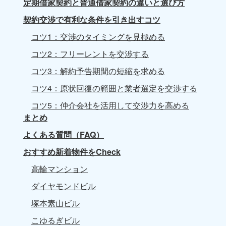
定期借家契約と普通借家契約の違いと選び方
契約交渉で有利な条件を引き出すコツ
コツ1：交渉のタイミングを見極める
コツ2：フリーレントを交渉する
コツ3：解約予告期間の短縮を求める
コツ4：原状回復の範囲と業者選定を交渉する
コツ5：仲介会社を活用して交渉力を高める
まとめ
よくある質問（FAQ）
おすすめ新着物件をCheck
高輪マンション
ダイヤモンドビル
塚本素山ビル
こゆるぎビル