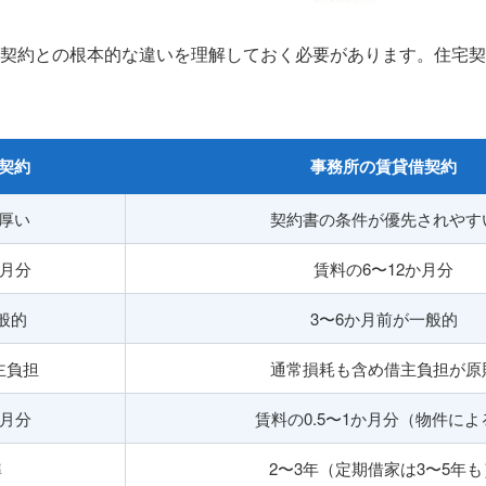
契約との根本的な違いを理解しておく必要があります。住宅契
契約
事務所の賃貸借契約
厚い
契約書の条件が優先されやす
か月分
賃料の6〜12か月分
般的
3〜6か月前が一般的
主負担
通常損耗も含め借主負担が原
か月分
賃料の0.5〜1か月分（物件によ
準
2〜3年（定期借家は3〜5年も