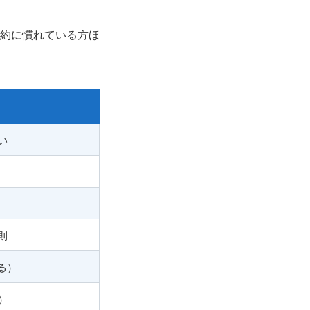
約に慣れている方ほ
い
則
る）
）