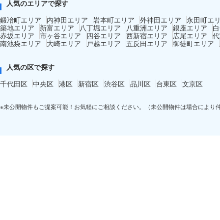
人気のエリアで探す
鍛冶町エリア
内神田エリア
岩本町エリア
外神田エリア
永田町エ
築地エリア
新富エリア
八丁堀エリア
八重洲エリア
銀座エリア
白
赤坂エリア
市ヶ谷エリア
四谷エリア
西新宿エリア
広尾エリア
代
南池袋エリア
大崎エリア
戸越エリア
五反田エリア
御徒町エリア
人気の区で探す
千代田区
中央区
港区
新宿区
渋谷区
品川区
台東区
文京区
※未公開物件もご提案可能！お気軽にご相談ください。（未公開物件は場合により