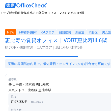
トップ
新着物件特集
恵比寿の賃貸オフィス｜VORT恵比寿III 6階
NEW
24時間利用可
OAフロア
個別空調
新耐震
渋谷区
男女別
恵比寿の賃貸オフィス｜VORT恵比寿III 6階
約57坪・個別空調・OAフロア｜恵比寿駅 徒歩5分
実際の雰囲気は内見で。最短即日・オンラインでのお打合せも可能です
最寄駅
JR山手線・埼京線 恵比寿駅
東京メトロ日比谷線 恵比寿駅
面積
約57.38坪
（189.69㎡）
想定人数