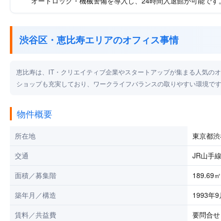
オートロック・機械警備を導入し、24時間入退館が可能です
渋谷区・恵比寿エリアのオフィス事情
恵比寿は、IT・クリエイティブ企業やスタートアップが集まる人気の
ショップも充実しており、ワークライフバランスの取りやすい環境で
物件概要
所在地
東京都渋谷
交通
JR山手
面積／募集階
189.69
築年月／構造
1993年
賃料／共益費
要問合せ 