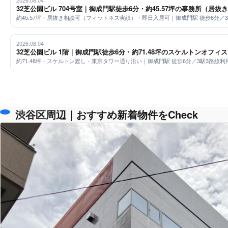
2026.08.04
32芝公園ビル 704号室｜御成門駅徒歩6分・約45.57坪の事務所（居抜
約45.57坪・居抜き相談可（フィットネス実績）・即日入居可｜御成門駅 徒歩6分／
2026.08.04
32芝公園ビル 1階｜御成門駅徒歩6分・約71.48坪のスケルトンオフ
約71.48坪・スケルトン渡し・東京タワー通り沿い｜御成門駅 徒歩6分／3駅3路線利
渋谷区周辺｜おすすめ新着物件をCheck