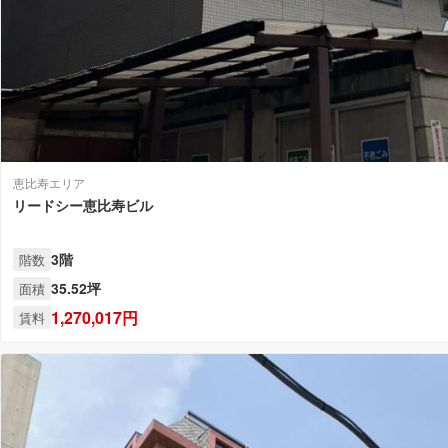
恵比寿エリア
リードシー恵比寿ビル
3階
階数
35.52坪
面積
1,270,017円
賃料