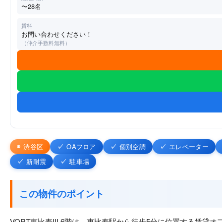
〜28名
賃料
お問い合わせください！
（仲介手数料無料）
渋谷区
OAフロア
個別空調
エレベーター
新耐震
駐車場
この物件のポイント
VORT恵比寿III 6階は、恵比寿駅から徒歩5分に位置する賃