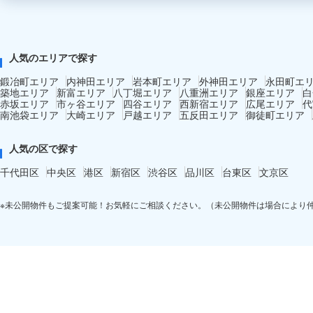
人気のエリアで探す
鍛冶町エリア
内神田エリア
岩本町エリア
外神田エリア
永田町エ
築地エリア
新富エリア
八丁堀エリア
八重洲エリア
銀座エリア
白
赤坂エリア
市ヶ谷エリア
四谷エリア
西新宿エリア
広尾エリア
代
南池袋エリア
大崎エリア
戸越エリア
五反田エリア
御徒町エリア
人気の区で探す
千代田区
中央区
港区
新宿区
渋谷区
品川区
台東区
文京区
※未公開物件もご提案可能！お気軽にご相談ください。（未公開物件は場合により