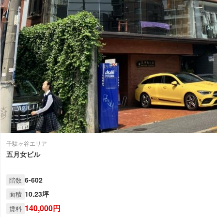
千駄ヶ谷エリア
五月女ビル
6-602
階数
10.23坪
面積
140,000円
賃料