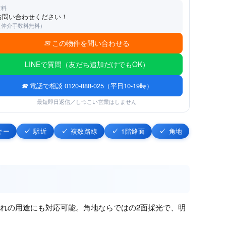
賃料
お問い合わせください！
（仲介手数料無料）
この物件を問い合わせる
LINEで質問（友だち追加だけでもOK）
電話で相談 0120-888-025（平日10-19時）
最短即日返信／しつこい営業はしません
キー
駅近
複数路線
1階路面
角地
ずれの用途にも対応可能。角地ならではの2面採光で、明