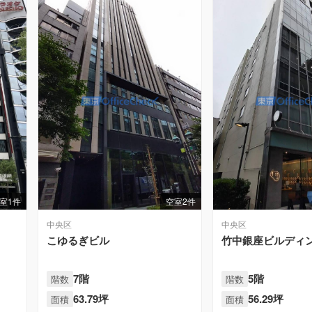
室1件
空室2件
中央区
中央区
こゆるぎビル
竹中銀座ビルディ
7階
5階
階数
階数
63.79坪
56.29坪
面積
面積