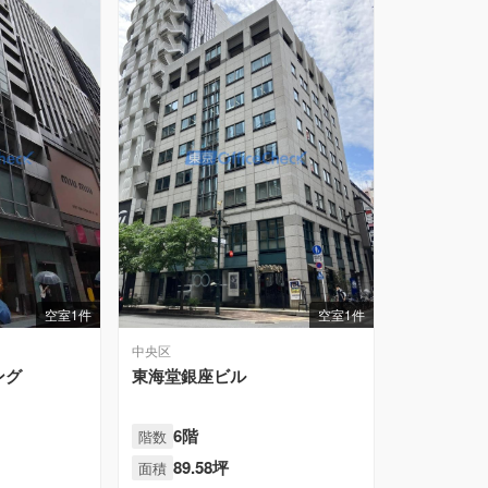
空室1件
空室1件
中央区
ング
東海堂銀座ビル
6階
階数
89.58坪
面積