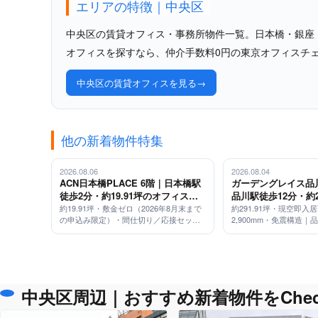
エリアの特徴｜中央区
中央区の賃貸オフィス・事務所物件一覧。日本橋・銀座
オフィスを探すなら、仲介手数料0円の東京オフィスチ
中央区の賃貸オフィスを見る
他の新着物件特集
2026.08.06
2026.08.04
ACN日本橋PLACE 6階｜日本橋駅
ガーデングレイス品川
徒歩2分・約19.91坪のオフィス
品川駅徒歩12分・約2
（敷金ゼロ／2026年8月末申込み限
型オフィス（天井高2
約19.91坪・敷金ゼロ（2026年8月末まで
約291.91坪・現空即入
の申込み限定）・間仕切り／応接セット
2,900mm・免震構造｜
定・応接セット付）
震構造）
付・即入居可｜日本橋駅 徒歩2分
五反田・大崎からもシャ
中央区周辺｜おすすめ新着物件をChec