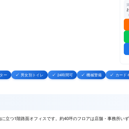
ター
男女別トイレ
24時間可
機械警備
カード
地に立つ1階路面オフィスです。約40坪のフロアは店舗・事務所い