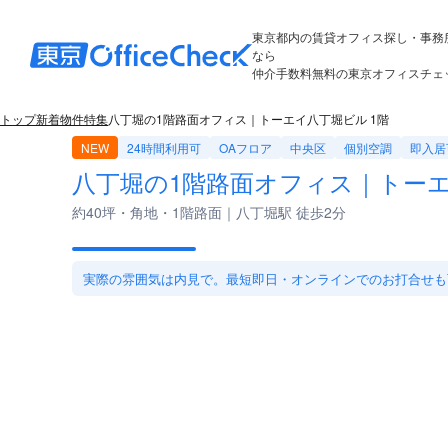
東京都内の賃貸オフィス探し・事務
なら
仲介手数料無料の東京オフィスチェ
トップ
新着物件特集
八丁堀の1階路面オフィス｜トーエイ八丁堀ビル 1階
NEW
24時間利用可
OAフロア
中央区
個別空調
即入居
八丁堀の1階路面オフィス｜トーエ
約40坪・角地・1階路面｜八丁堀駅 徒歩2分
実際の雰囲気は内見で。最短即日・オンラインでのお打合せも