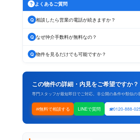
よくあるご質問
?
相談したら営業の電話が続きますか？
Q
なぜ仲介手数料が無料なの？
Q
物件を見るだけでも可能ですか？
Q
この物件の詳細・内見をご希望ですか？
専門スタッフが最短即日でご対応。非公開の条件や類似の
無料で相談する
LINEで質問
0120-888-02