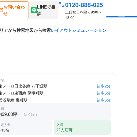
0120-888-025
お問い合わ
LINEで相
土日祝日を除く9:00〜
せ
談
18:00
リアから検索
地図から検索
レイアウトシミュレーション
寄駅
京メトロ日比谷線 八丁堀駅
徒歩2分
京メトロ東西線 茅場町駅
徒歩5分
営浅草線 宝町駅
徒歩6分
面積
約39.63坪
（131.01㎡）
想定人数
入居
〜13名
即入居可