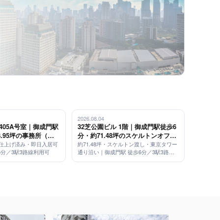
2026.08.04
 405A号室｜御成門駅
32芝公園ビル 1階｜御成門駅徒歩6
8.95坪の事務所（内
分・約71.48坪のスケルトンオフィ
・即日入居可）
ス（東京タワー通り沿い）
内装仕上げ済み・即日入居可
約71.48坪・スケルトン渡し・東京タワー
6分／3駅3路線利用可
通り沿い｜御成門駅 徒歩6分／3駅3路線
利用可