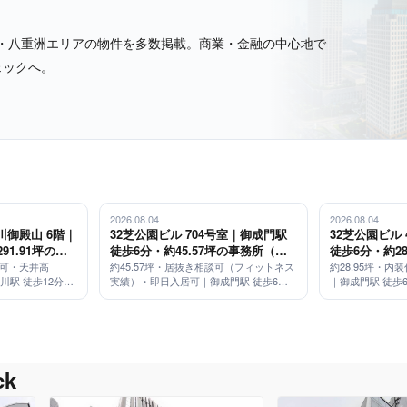
・八重洲エリアの物件を多数掲載。商業・金融の中心地で
ェックへ。
2026.08.04
2026.08.04
御殿山 6階｜
32芝公園ビル 704号室｜御成門駅
32芝公園ビル
91.91坪の大
徒歩6分・約45.57坪の事務所（居
徒歩6分・約2
,900mm・免
抜き相談可）
装仕上げ済み
居可・天井高
約45.57坪・居抜き相談可（フィットネス
約28.95坪・
品川駅 徒歩12分／
実績）・即日入居可｜御成門駅 徒歩6分
｜御成門駅 徒歩
トルバス運行
／3駅3路線利用可
k