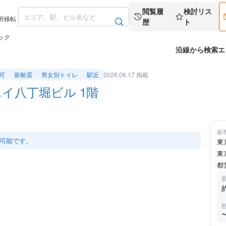
閲覧履
検討リス
所移転
歴
ト
ック
沿線から検索
エ
2026.06.17 掲載
可
新耐震
男女別トイレ
駅近
イ八丁堀ビル 1階
拡大
最
可能です。
東
東
都