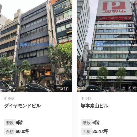
空室1件
空
中央区
中央区
ダイヤモンドビル
塚本素山ビル
6階
6階
階数
階数
60.0坪
25.47坪
面積
面積