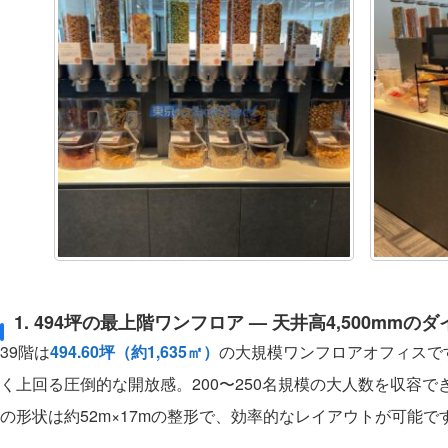
1. 494坪の最上階ワンフロア — 天井高4,500mm
39階は
494.60坪（約1,635㎡）
の大規模ワンフロアオフィスで
く上回る圧倒的な開放感。200〜250名規模の大人数を収容
の形状は約52m×17mの整形で、効率的なレイアウトが可能で