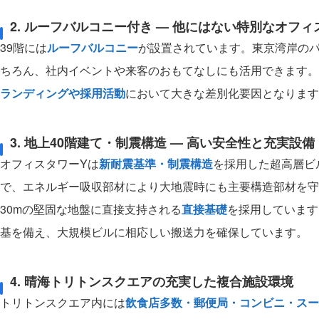
2. ルーフバルコニー付き — 他にはない特別なオフィ
39階には
ルーフバルコニー
が設置されています。東京湾岸の
ちろん、社内イベントや来客のおもてなしにも活用できます。
ランディングや採用活動
において大きな差別化要因となります
3. 地上40階建て・制震構造 — 高い安全性と充実設備
オフィスタワーYは
新耐震基準・制震構造
を採用した超高層ビ
で、エネルギー吸収部材により大地震時にも主要構造部材を守
30mの堅固な地盤に直接支持される
直接基礎
を採用しています
基を備え、大規模ビルに相応しい搬送力を確保しています。
4. 晴海トリトンスクエアの充実した複合施設環境
トリトンスクエア内には
飲食店多数・郵便局・コンビニ・スー