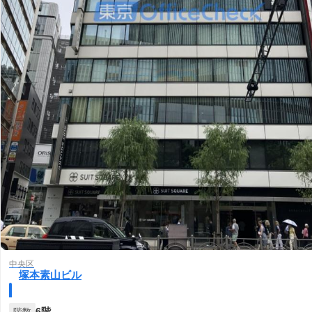
中央区
塚本素山ビル
6階
階数