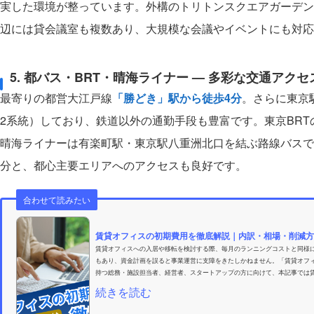
実した環境が整っています。外構のトリトンスクエアガーデン
辺には貸会議室も複数あり、大規模な会議やイベントにも対応
5. 都バス・BRT・晴海ライナー — 多彩な交通アクセ
最寄りの都営大江戸線
「勝どき」駅から徒歩4分
。さらに東京
2系統）しており、鉄道以外の通勤手段も豊富です。東京BRT
晴海ライナーは有楽町駅・東京駅八重洲北口を結ぶ路線バスで
分と、都心主要エリアへのアクセスも良好です。
合わせて読みたい
賃貸オフィスの初期費用を徹底解説｜内訳・相場・削減方法
賃貸オフィスへの入居や移転を検討する際、毎月のランニングコストと同様に
もあり、資金計画を誤ると事業運営に支障をきたしかねません。「賃貸オフ
持つ総務・施設担当者、経営者、スタートアップの方に向けて、本記事では賃
続きを読む