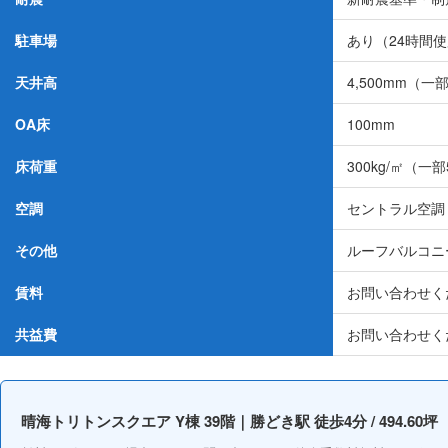
駐車場
あり（24時間
天井高
4,500mm（一
OA床
100mm
床荷重
300kg/㎡（一部
空調
セントラル空調
その他
ルーフバルコニー付
賃料
お問い合わせく
共益費
お問い合わせく
晴海トリトンスクエア Y棟 39階｜勝どき駅 徒歩4分 / 494.60坪