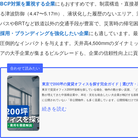
BCP対策を重視する企業
にもおすすめです。制震構造・直接
る津波防御（4.47〜5.17m）、液状化した履歴のないエリ
バスやBRTなど鉄道以外の交通手段が豊富で、災害時の帰宅
採用・ブランディングを強化したい企業
にも適しています。最
圧倒的なインパクトを与えます。天井高4,500mmのダイナ
アの大手企業が集まるビルグレードも、企業の信頼性向上に貢
合わせて読みたい
東京で200坪の賃貸オフィスを探す完全ガイド｜選び方
東京で賃貸オフィス200坪規模を探している場合、物件の数が多い反面、「
数が増えてきた中規模企業や、本社・支社を統合したい大企業が検討する規模
に公開されていない「非公開物件」も多く流通しています。公開情報だけで比
続きを読む