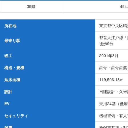
39階
494
所在地
東京都中央区晴海1
都営大江戸線「勝
最寄り駅
徒歩9分
竣工
2001年3月
構造・規模
鉄骨・鉄骨鉄筋コ
延床面積
119,506.18㎡
設計
日建設計・久米
EV
乗用24基（低層
セキュリティ
機械警備・有人
耐震
新耐震基準・制