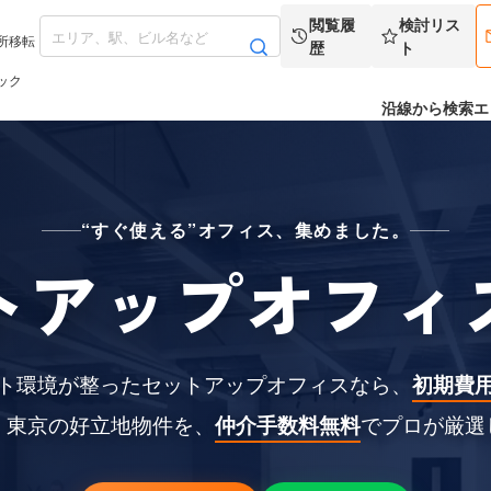
閲覧履
検討リス
所移転
歴
ト
ック
沿線から検索
エ
“すぐ使える”オフィス、集めました。
トアップオフィ
ト環境が整ったセットアップオフィスなら、
初期費
。東京の好立地物件を、
仲介手数料無料
でプロが厳選