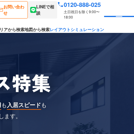
0120-888-025
お問い合わ
LINEで相
土日祝日を除く9:00〜
せ
談
18:00
リアから検索
地図から検索
レイアウトシミュレーション
ス特集
用
も
入居スピード
も
します。