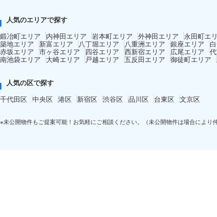
人気のエリアで探す
鍛冶町エリア
内神田エリア
岩本町エリア
外神田エリア
永田町エ
築地エリア
新富エリア
八丁堀エリア
八重洲エリア
銀座エリア
白
赤坂エリア
市ヶ谷エリア
四谷エリア
西新宿エリア
広尾エリア
代
南池袋エリア
大崎エリア
戸越エリア
五反田エリア
御徒町エリア
人気の区で探す
千代田区
中央区
港区
新宿区
渋谷区
品川区
台東区
文京区
※未公開物件もご提案可能！お気軽にご相談ください。（未公開物件は場合により