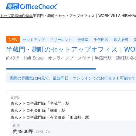
トップ
新着物件特集
半蔵門・麹町のセットアップオフィス｜WORK VILLA HIRAKAW
NEW
セットアップ
フリーレント
会議室
千代田区
即入居可
半蔵門・麹町のセットアップオフィス｜WORK VI
約49坪・Half Setup・オンラインブース付き｜半蔵門駅・麹町駅 各
実際の雰囲気は内見で。最短即日・オンラインでのお打合せも可能です
最寄駅
東京メトロ半蔵門線「半蔵門」駅
東京メトロ有楽町線「麹町」駅
東京メトロ半蔵門線・有楽町線「永田町」駅
面積
約49.36坪
（163.17㎡）