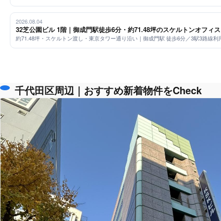
2026.08.04
32芝公園ビル 1階｜御成門駅徒歩6分・約71.48坪のスケルトンオフ
約71.48坪・スケルトン渡し・東京タワー通り沿い｜御成門駅 徒歩6分／3駅3路線利
千代田区周辺｜おすすめ新着物件をCheck