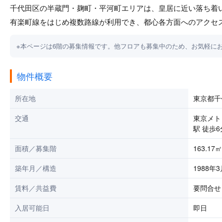
千代田区の半蔵門・麹町・平河町エリアは、皇居に近い落ち着
有楽町線をはじめ複数路線が利用でき、都心各方面へのアクセ
※本ページは6階の募集情報です。他フロアも募集中のため、お気軽に
物件概要
所在地
東京都千
交通
東京メト
駅 徒歩6
面積／募集階
163.17
築年月／構造
1988年
賃料／共益費
要問合せ 
入居可能日
即日