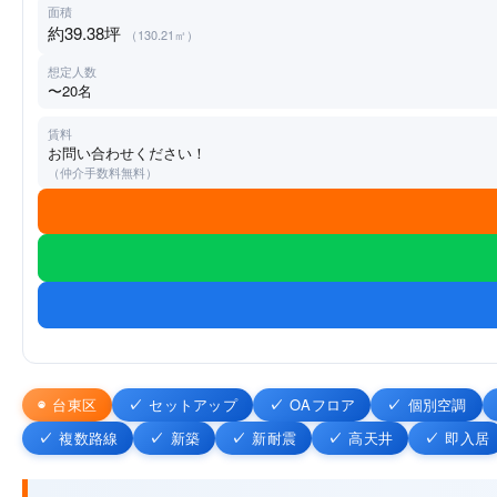
面積
約39.38坪
（130.21㎡）
想定人数
〜20名
賃料
お問い合わせください！
（仲介手数料無料）
台東区
セットアップ
OAフロア
個別空調
複数路線
新築
新耐震
高天井
即入居