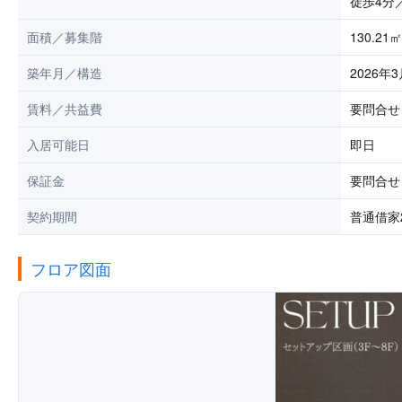
徒歩4分
面積／募集階
130.21
築年月／構造
2026年3
賃料／共益費
要問合せ 
入居可能日
即日
保証金
要問合せ
契約期間
普通借家
フロア図面