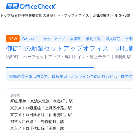
トップ
新着物件特集
御徒町の新築セットアップオフィス｜URE御徒町ビル 3〜6階
NEW
OAフロア
セットアップ
会議室
個別空調
即入居可
台東
御徒町の新築セットアップオフィス｜URE御
約39坪・ハーフセットアップ・専用トイレ・屋上テラス｜御徒町駅 
実際の雰囲気は内見で。最短即日・オンラインでのお打合せも可能です
最寄駅
JR山手線・京浜東北線「御徒町」駅
東京メトロ銀座線「上野広小路」駅
東京メトロ日比谷線「仲御徒町」駅
都営大江戸線「上野御徒町」駅
東京メトロ千代田線「湯島」駅