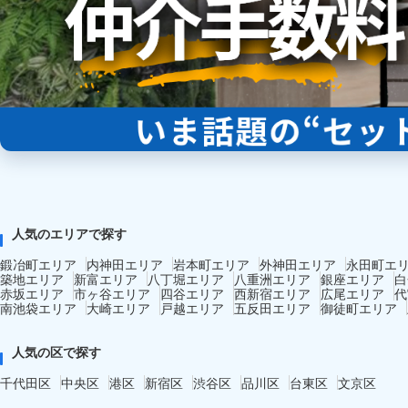
人気のエリアで探す
鍛冶町エリア
内神田エリア
岩本町エリア
外神田エリア
永田町エ
築地エリア
新富エリア
八丁堀エリア
八重洲エリア
銀座エリア
白
赤坂エリア
市ヶ谷エリア
四谷エリア
西新宿エリア
広尾エリア
代
南池袋エリア
大崎エリア
戸越エリア
五反田エリア
御徒町エリア
人気の区で探す
千代田区
中央区
港区
新宿区
渋谷区
品川区
台東区
文京区