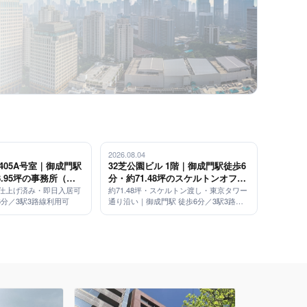
2026.08.04
 405A号室｜御成門駅
32芝公園ビル 1階｜御成門駅徒歩6
8.95坪の事務所（内
分・約71.48坪のスケルトンオフィ
・即日入居可）
ス（東京タワー通り沿い）
内装仕上げ済み・即日入居可
約71.48坪・スケルトン渡し・東京タワー
6分／3駅3路線利用可
通り沿い｜御成門駅 徒歩6分／3駅3路線
利用可