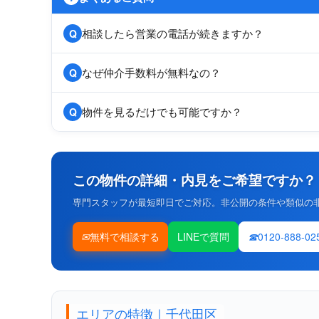
相談したら営業の電話が続きますか？
Q
なぜ仲介手数料が無料なの？
Q
物件を見るだけでも可能ですか？
Q
この物件の詳細・内見をご希望ですか？
専門スタッフが最短即日でご対応。非公開の条件や類似の
無料で相談する
LINEで質問
0120-888-02
エリアの特徴｜千代田区