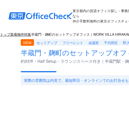
東京都内の賃貸オフィス探し・事務
なら
仲介手数料無料の東京オフィスチェ
トップ
新着物件特集
半蔵門・麹町のセットアップオフィス｜WORK VILLA HIRAKAW
NEW
セットアップ
フリーレント
会議室
千代田区
即
半蔵門・麹町のセットアップオフィス｜W
約93坪・Half Setup・ラウンジスペース付き｜半蔵門駅・
実際の雰囲気は内見で。最短即日・オンラインでのお打合せも