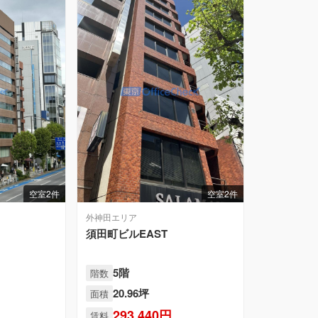
空室2件
空室2件
外神田エリア
須田町ビルEAST
5階
階数
20.96坪
面積
293,440円
賃料