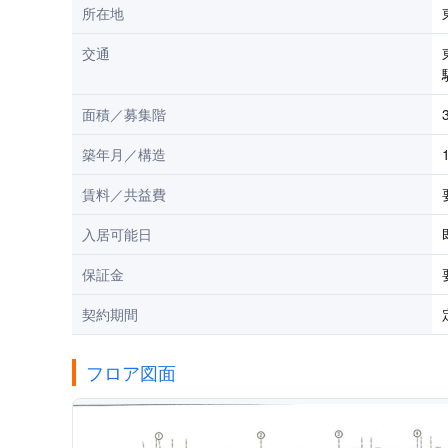
所在地
交通
面積／募集階
築年月／構造
賃料／共益費
入居可能日
保証金
契約期間
フロア図面