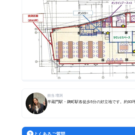
担当 増渕
半蔵門駅・麹町駅各徒歩5分の好立地です。約93坪
よくあるご質問
?