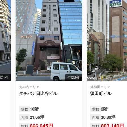
室1件
空室2件
丸の内エリア
外神田エリア
タチバナ日比谷ビル
須田町ビル
10階
2階
階数
階数
21.66坪
30.89坪
面積
面積
666,045円
803,140円
賃料
賃料