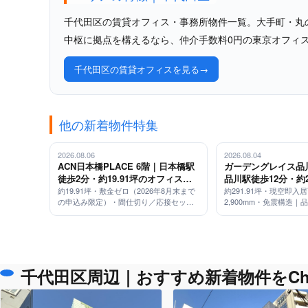
千代田区の賃貸オフィス・事務所物件一覧。大手町・丸
中枢に拠点を構えるなら、仲介手数料0円の東京オフィ
千代田区の賃貸オフィスを見る
他の新着物件特集
2026.08.06
2026.08.04
ACN日本橋PLACE 6階｜日本橋駅
ガーデングレイス品川
徒歩2分・約19.91坪のオフィス
品川駅徒歩12分・約2
（敷金ゼロ／2026年8月末申込み限
型オフィス（天井高2
約19.91坪・敷金ゼロ（2026年8月末まで
約291.91坪・現空即入
の申込み限定）・間仕切り／応接セット
2,900mm・免震構造｜
定・応接セット付）
震構造）
付・即入居可｜日本橋駅 徒歩2分
五反田・大崎からもシャ
千代田区周辺｜おすすめ新着物件をChe