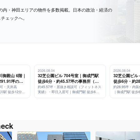
の内・神田エリアの物件を多数掲載。日本の政治・経済の
スチェックへ。
2026.08.04
2026.08.04
御殿山 6階｜
32芝公園ビル 704号室｜御成門駅
32芝公園ビル
91.91坪の大
徒歩6分・約45.57坪の事務所（居
徒歩6分・約2
,900mm・免
抜き相談可）
装仕上げ済み
居可・天井高
約45.57坪・居抜き相談可（フィットネス
約28.95坪・
品川駅 徒歩12分／
実績）・即日入居可｜御成門駅 徒歩6分
｜御成門駅 徒歩
トルバス運行
／3駅3路線利用可
ck