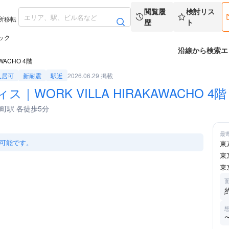
閲覧履
検討リス
所移転
歴
ト
ック
沿線から検索
エ
ACHO 4階
2026.06.29 掲載
入居可
新耐震
駅近
ORK VILLA HIRAKAWACHO 4階
麹町駅 各徒歩5分
拡大
最
可能です。
東
東
東