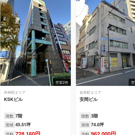
空室2件
空
外神田エリア
岩本町エリア
KSKビル
安岡ビル
7階
3階
階数
階数
45.51坪
74.0坪
面積
面積
728,160円
962,000円
賃料
賃料