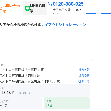
0120-888-025
お問い合わ
LINEで相
土日祝日を除く9:00〜
せ
談
18:00
リアから検索
地図から検索
レイアウトシミュレーション
寄駅
京メトロ半蔵門線「半蔵門」駅
徒歩5分
京メトロ有楽町線「麹町」駅
徒歩5分
京メトロ半蔵門線・有楽町線「永田町」駅
徒歩6分
面積
約93.48坪
（309.01㎡）
想定人数
入居
〜44名
即日