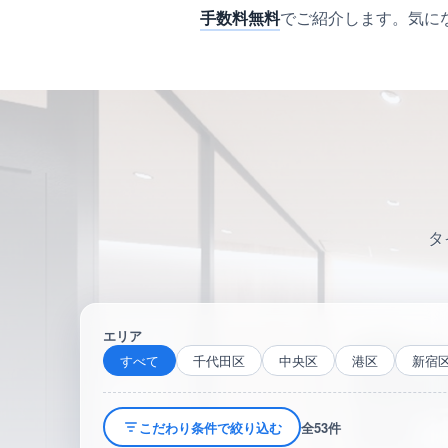
手数料無料
でご紹介します。気に
タ
エリア
すべて
千代田区
中央区
港区
新宿
こだわり条件で絞り込む
全53件