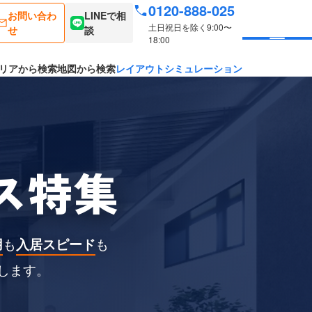
0120-888-025
お問い合わ
LINEで相
土日祝日を除く9:00〜
せ
談
18:00
リアから検索
地図から検索
レイアウトシミュレーション
ス特集
用
も
入居スピード
も
します。