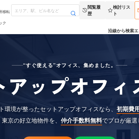
閲覧履
検討リス
所移転
歴
ト
ック
沿線から検索
エ
“すぐ使える”オフィス、集めました。
トアップオフィ
ト環境が整ったセットアップオフィスなら、
初期費
。東京の好立地物件を、
仲介手数料無料
でプロが厳選