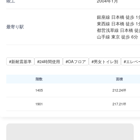
竣工
2004年1月
銀座線 日本橋 徒歩 1
東西線 日本橋 徒歩 1
最寄り駅
都営浅草線 日本橋 徒
山手線 東京 徒歩 6分
#新耐震基準
#24時間使用
#OAフロア
#男女トイレ別
#エレベ
階数
面積
1405
212.24坪
1901
217.21坪