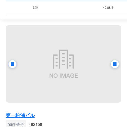
3階
42.88坪
第一松浦ビル
物件番号
462158