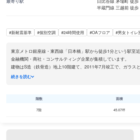
最寄り駅
日比谷線 茅場町 徒歩 
半蔵門線 三越前 徒歩 
#新耐震基準
#個別空調
#24時間使用
#OAフロア
#男女トイレ
東京メトロ銀座線・東西線「日本橋」駅から徒歩1分という駅至
金融機関・商社・コンサルティング企業が集積しています。
建物はS造（鉄骨造）地上10階建て、2011年7月竣工で、ガラ
別空調・OAフロア・男女別トイレ・機械警備・24時間入退館
が
続きを読む
日本橋一等地のアドレスと高品位なオフィス仕様を求める金融・
階数
面積
7階
45.07坪