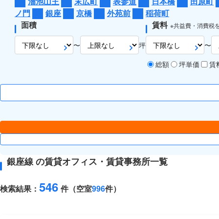
溜池山王
末広町
表参道
日本橋
田原町
ノ門
銀座
京橋
外苑前
稲荷町
面積
賃料
※共益費・消費税
〜
坪
〜
総額
坪単価
賃
銀座線 の賃貸オフィス・賃貸事務所一覧
546
検索結果：
件（空室
996
件）