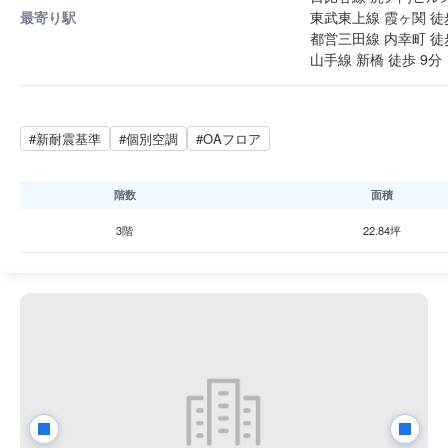
最寄り駅
東武東上線 霞ヶ関 徒
都営三田線 内幸町 徒
山手線 新橋 徒歩 9分
#新耐震基準
#個別空調
#OAフロア
階数
面積
3階
22.84坪