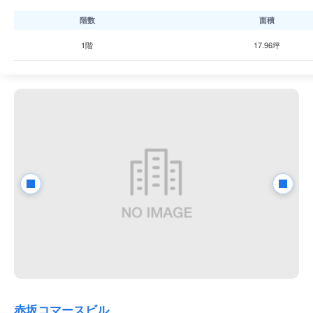
階数
面積
1階
17.96坪
赤坂コマースビル