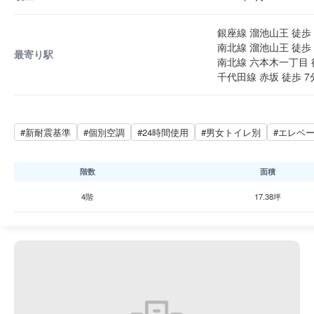
銀座線 溜池山王 徒歩 
南北線 溜池山王 徒歩 
最寄り駅
南北線 六本木一丁目 
千代田線 赤坂 徒歩 7
#新耐震基準
#個別空調
#24時間使用
#男女トイレ別
#エレベ
階数
面積
4階
17.38坪