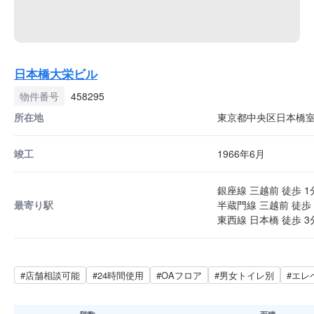
日本橋大栄ビル
物件番号
458295
所在地
東京都中央区日本橋室町
竣工
1966年6月
銀座線 三越前 徒歩 1
最寄り駅
半蔵門線 三越前 徒歩 
東西線 日本橋 徒歩 3
#店舗相談可能
#24時間使用
#OAフロア
#男女トイレ別
#エレ