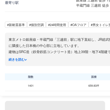
銀座線 三越前 徒歩 1
最寄り駅
半蔵門線 三越前 徒歩 
#新耐震基準
#個別空調
#24時間使用
#OAフロア
#男女トイレ
東京メトロ銀座線・半蔵門線「三越前」駅に地下直結し、JR総
に隣接した日本橋の中心部に立地しています。
建物はSRC造（鉄骨鉄筋コンクリート造）地上39階・地下4階建て
レベーター21基以上
を完備した最先端のインテリジェントビルで
続きを読む
日本橋の一等地アドレスと直結駅の利便性、最高水準のビル仕様
階数
面積
1401
659.83坪