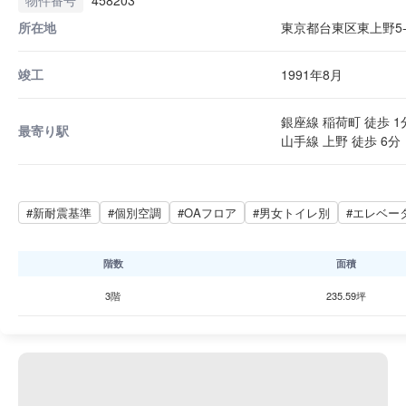
所在地
東京都台東区東上野5-1
竣工
1991年8月
銀座線 稲荷町 徒歩 1
最寄り駅
山手線 上野 徒歩 6分
#新耐震基準
#個別空調
#OAフロア
#男女トイレ別
#エレベー
階数
面積
3階
235.59坪