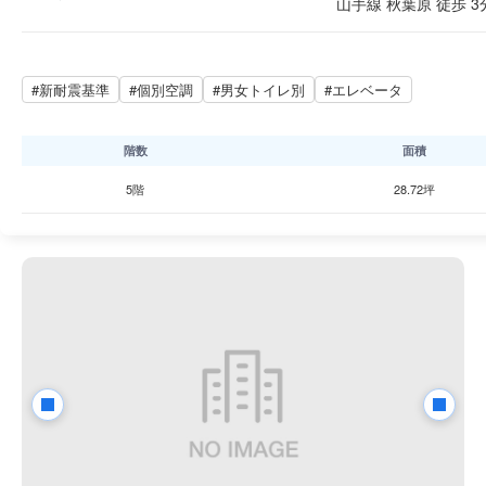
山手線 秋葉原 徒歩 3
#新耐震基準
#個別空調
#男女トイレ別
#エレベータ
階数
面積
5階
28.72坪