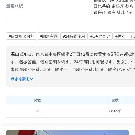
最寄り駅
日比谷線 東銀座 徒歩 
銀座線 銀座 徒歩 4分
#店舗相談可能
#個別空調
#24時間使用
#OAフロア
#男女トイ
深山ビル
は、東京都中央区銀座2丁目12番に位置するSRC造9階
す。機械警備、個別空調を備え、24時間利用可能です。男女別ト
東銀座駅から徒歩2分、銀座一丁目駅から徒歩3分、銀座駅から
ならではの開放的な採光も魅力のビルです。
続きを読む
階数
面積
3A
22.55坪