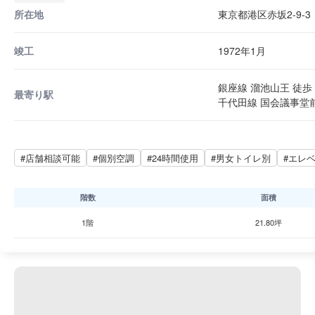
所在地
東京都港区赤坂2-9-3
竣工
1972年1月
銀座線 溜池山王 徒歩 
最寄り駅
千代田線 国会議事堂前
#店舗相談可能
#個別空調
#24時間使用
#男女トイレ別
#エレ
階数
面積
1階
21.80坪