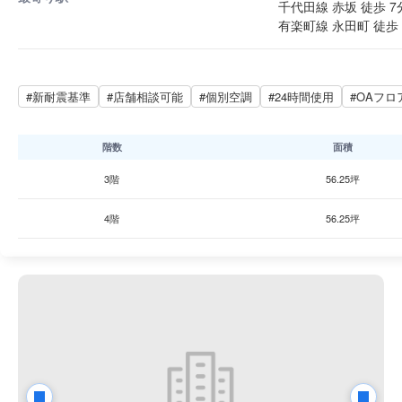
千代田線 赤坂 徒歩 7
有楽町線 永田町 徒歩 
#新耐震基準
#店舗相談可能
#個別空調
#24時間使用
#OAフロ
階数
面積
3階
56.25坪
4階
56.25坪