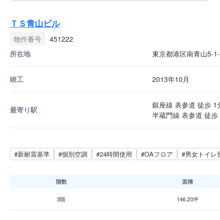
ＴＳ青山ビル
物件番号
451222
所在地
東京都港区南青山5-1-
竣工
2013年10月
銀座線 表参道 徒歩 1
最寄り駅
半蔵門線 表参道 徒歩 
#新耐震基準
#個別空調
#24時間使用
#OAフロア
#男女トイレ
階数
面積
3階
146.20坪