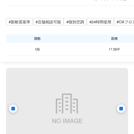
#新耐震基準
#店舗相談可能
#個別空調
#24時間使用
#OAフロ
階数
面積
1階
17.58坪