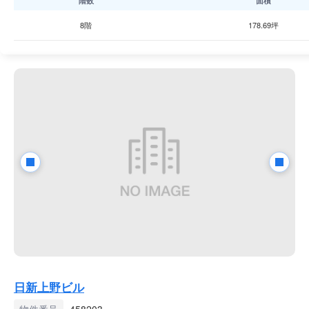
階数
面積
8階
178.69坪
日新上野ビル
物件番号
458203