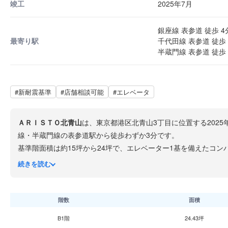
竣工
2025年7月
銀座線 表参道 徒歩 4
最寄り駅
千代田線 表参道 徒歩 
半蔵門線 表参道 徒歩 
#新耐震基準
#店舗相談可能
#エレベータ
ＡＲＩＳＴＯ北青山
は、東京都港区北青山3丁目に位置する202
線・半蔵門線の表参道駅から徒歩わずか3分です。
基準階面積は約15坪から24坪で、エレベーター1基を備えたコ
表参道の喧騒から少し離れた青山通り沿いの落ち着いた立地は、
続きを読む
階数
面積
B1階
24.43坪