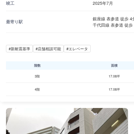
竣工
2025年7月
銀座線 表参道 徒歩 4
最寄り駅
千代田線 表参道 徒歩 
#新耐震基準
#店舗相談可能
#エレベータ
階数
面積
3階
17.08坪
4階
17.08坪