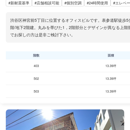
#新耐震基準
#店舗相談可能
#個別空調
#24時間使用
#エレベ
渋谷区神宮前5丁目に位置するオフィスビルです。表参道駅徒歩5分
階/地下2階建。丸みを帯びた1，2階部分とデザインが異なる上
でお探しの方は是非ご検討下さい。
階数
面積
403
13.39坪
502
13.39坪
503
13.39坪