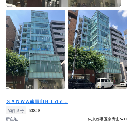
ＳＡＮＷＡ南青山Ｂｌｄｇ．
物件番号
53829
所在地
東京都港区南青山5-11