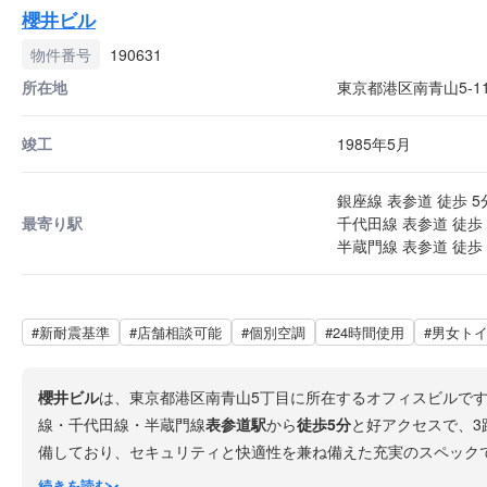
櫻井ビル
物件番号
190631
所在地
東京都港区南青山5-11
竣工
1985年5月
銀座線 表参道 徒歩 5
最寄り駅
千代田線 表参道 徒歩 
半蔵門線 表参道 徒歩 
#新耐震基準
#店舗相談可能
#個別空調
#24時間使用
#男女ト
櫻井ビル
は、東京都港区南青山5丁目に所在するオフィスビルで
線・千代田線・半蔵門線
表参道駅
から
徒歩5分
と好アクセスで、3
備しており、セキュリティと快適性を兼ね備えた充実のスペック
ィングにも対応しやすい環境です。
続きを読む