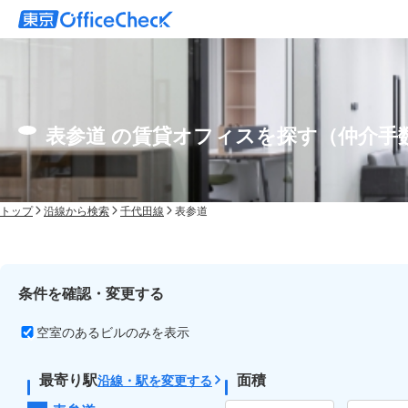
表参道 の賃貸オフィスを探す（仲介手
トップ
沿線から検索
千代田線
表参道
条件を確認・変更する
空室のあるビルのみを表示
最寄り駅
面積
沿線・駅を変更する