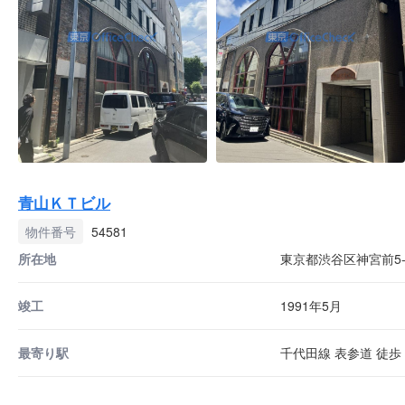
青山ＫＴビル
物件番号
54581
所在地
東京都渋谷区神宮前5-5
竣工
1991年5月
最寄り駅
千代田線 表参道 徒歩 