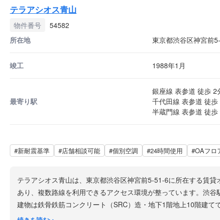
テラアシオス青山
物件番号
54582
所在地
東京都渋谷区神宮前5-5
竣工
1988年1月
銀座線 表参道 徒歩 2
最寄り駅
千代田線 表参道 徒歩 
半蔵門線 表参道 徒歩 
#新耐震基準
#店舗相談可能
#個別空調
#24時間使用
#OAフロ
テラアシオス青山は、東京都渋谷区神宮前5-51-6に所在する
あり、複数路線を利用できるアクセス環境が整っています。渋谷
建物は鉄骨鉄筋コンクリート（SRC）造・地下1階地上10階建
に位置することから視認性が高く、ビルのファサードそのものが