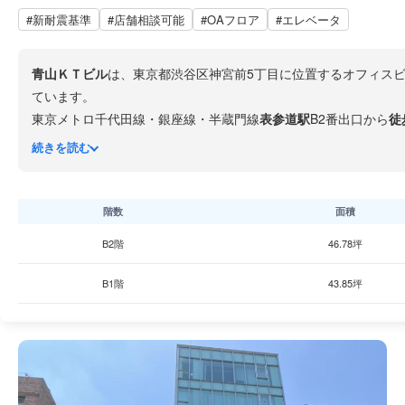
#新耐震基準
#店舗相談可能
#OAフロア
#エレベータ
青山ＫＴビル
は、東京都渋谷区神宮前5丁目に位置するオフィス
ています。
東京メトロ千代田線・銀座線・半蔵門線
表参道駅
B2番出口から
徒
RC造・地上4階/地下2階建てで、1991年竣工、新耐震基準に
続きを読む
ます。
青山通りの脇道を入って2軒目という立地で、骨董通り周辺のギ
ショールームやアパレル企業など、表参道・南青山のブランド力
階数
面積
れるとよいでしょう。
B2階
46.78坪
B1階
43.85坪