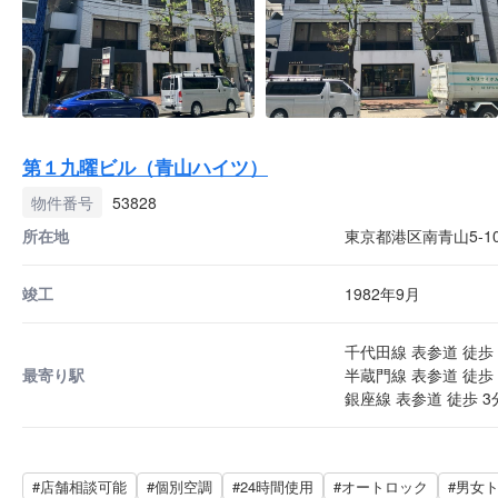
第１九曜ビル（青山ハイツ）
物件番号
53828
所在地
東京都港区南青山5-10
竣工
1982年9月
千代田線 表参道 徒歩 
最寄り駅
半蔵門線 表参道 徒歩 
銀座線 表参道 徒歩 3
#店舗相談可能
#個別空調
#24時間使用
#オートロック
#男女