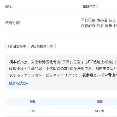
竣工
1988年7月
千代田線 表参道 徒歩 
最寄り駅
副都心線 渋谷 徒歩 1
#新耐震基準
#店舗相談可能
福本ビル
は、東京都港区北青山3丁目に位置するRC造地上3階建
は銀座線・半蔵門線・千代田線の3路線が利用でき、都内主要エ
表するファッション・ビジネスエリアです。
表参道ヒルズ
や
青山
イティブ・IT企業をはじめ、ブランド力の高い立地を求める企業
続きを読む
階数
面積
1階
18.77坪