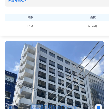
続きを読む
基準階貸室面積は約34坪で、天井高2,450mmのゆとりある空
用部には給湯室と男女別トイレが備わっています。
周辺は表参道ヒルズをはじめとする商業施設やカフェが充実して
階数
面積
立地環境と機能的な設備を兼ね備えた、青山エリアを代表するオ
B1階
58.75坪