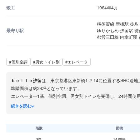
竣工
1964年4月
横須賀線 新橋駅 徒歩 
最寄り駅
ゆりかもめ 汐留駅 徒
都営三田線 内幸町駅 
#個別空調
#男女トイレ別
#エレベータ
ｂｅｌｌｅ汐留
は、東京都港区東新橋1-2-14に位置するSRC
準階面積は約34坪となっています。
エレベーター1基、個別空調、男女別トイレを完備し、24時間使
JR各線・東京メトロ銀座線・都営浅草線の新橋駅から徒歩3分、
続きを読む
充実しています。
階数
面積
2階
34.00坪