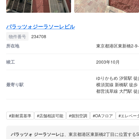
パラッツォジーラソーレビル
物件番号
234708
所在地
東京都港区東新橋2-9-
竣工
2003年10月
ゆりかもめ 汐留駅 徒
最寄り駅
横須賀線 新橋駅 徒歩 
都営浅草線 大門駅 徒
#新耐震基準
#店舗相談可能
#個別空調
#OAフロア
#エレベー
パラッツォ ジーラソーレ
は、東京都港区東新橋2丁目に位置する