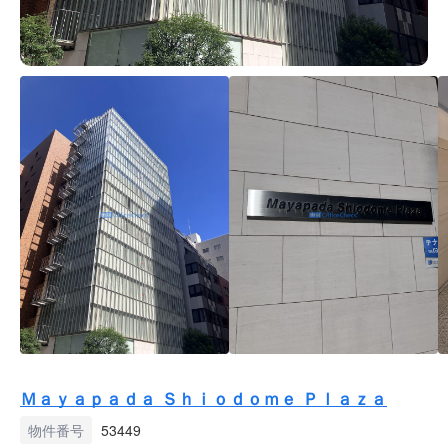
Ｍａｙａｐａｄａ Ｓｈｉｏｄｏｍｅ Ｐｌａｚａ
物件番号
53449