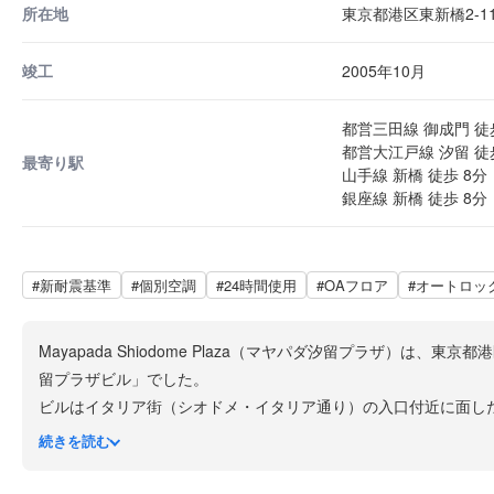
所在地
東京都港区東新橋2-11
竣工
2005年10月
都営三田線 御成門 徒
都営大江戸線 汐留 徒
最寄り駅
山手線 新橋 徒歩 8分
銀座線 新橋 徒歩 8分
#新耐震基準
#個別空調
#24時間使用
#OAフロア
#オートロッ
Mayapada Shiodome Plaza（マヤパダ汐留プラザ）
留プラザビル」でした。
ビルはイタリア街（シオドメ・イタリア通り）の入口付近に面し
アクセス面では、都営三田線「御成門」駅徒歩約5分、都営浅草線
続きを読む
線を利用できる利便性の高い立地です。
基準階面積は約48坪（約158㎡）で、天井高は2,700mm、