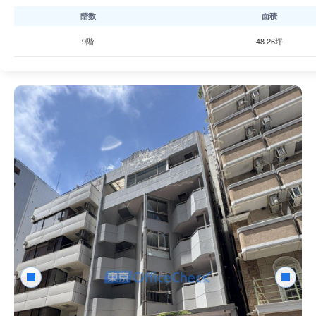
トイレが各階に設置されています。エレベーターは20人乗り1基
階数
面積
す。
9階
48.26坪
周辺にはコンビニエンスストアや飲食店が複数あり、汐留・新橋
となっています。