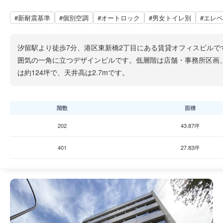
#新耐震基準
#個別空調
#オートロック
#男女トイレ別
#エレ
汐留駅より徒歩7分、港区東新橋2丁目にある賃貸オフィスビルで
囲気の一角に立つデザインビルです。低層階は店舗・事務所区画、
は約124坪で、天井高は2.7mです。
階数
面積
202
43.87坪
401
27.83坪