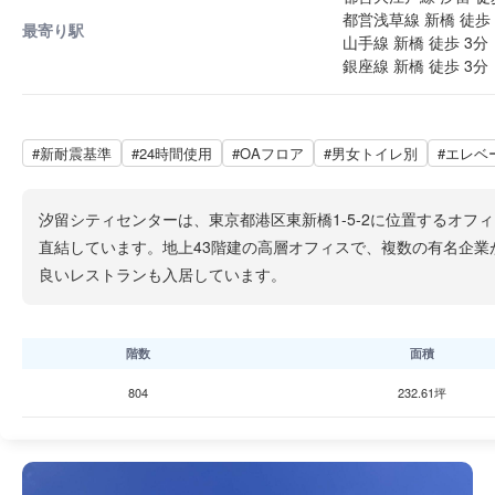
都営浅草線 新橋 徒歩 
最寄り駅
山手線 新橋 徒歩 3分
銀座線 新橋 徒歩 3分
#新耐震基準
#24時間使用
#OAフロア
#男女トイレ別
#エレベ
汐留シティセンターは、東京都港区東新橋1-5-2に位置するオフ
直結しています。地上43階建の高層オフィスで、複数の有名企
良いレストランも入居しています。
階数
面積
804
232.61坪