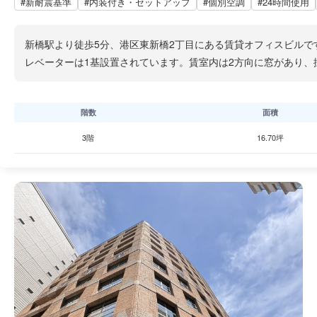
#新耐震基準
#内装付き・セットアップ
#個別空調
#24時間使用
新橋駅より徒歩5分、港区東新橋2丁目にある賃貸オフィスビルで
レベーターは1基設置されています。賃室内は2方向に窓があり
階数
面積
3階
16.70坪