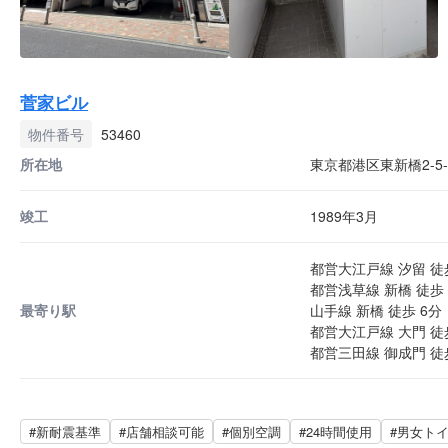
菅家ビル
物件番号
53460
所在地
東京都港区東新橋2-5-
竣工
1989年3月
都営大江戸線 汐留 徒
都営浅草線 新橋 徒歩 
最寄り駅
山手線 新橋 徒歩 6分
都営大江戸線 大門 徒歩
都営三田線 御成門 徒歩
#新耐震基準
#店舗相談可能
#個別空調
#24時間使用
#男女ト