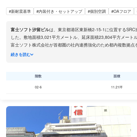
#新耐震基準
#内装付き・セットアップ
#個別空調
#OAフロア
富士ソフト汐留ビル
は、東京都港区東新橋2-15-1に位置するS
した。敷地面積3,021平方メートル、延床面積23,804平方メー
富士ソフト株式会社が首都圏の社内連携強化のため都内複数拠点
汐留エリアは電通本社ビルや日本テレビタワーなど大型オフィス
続きを読む
く、都市機能と自然が調和した環境にあります。
階数
面積
02-6
11.21坪