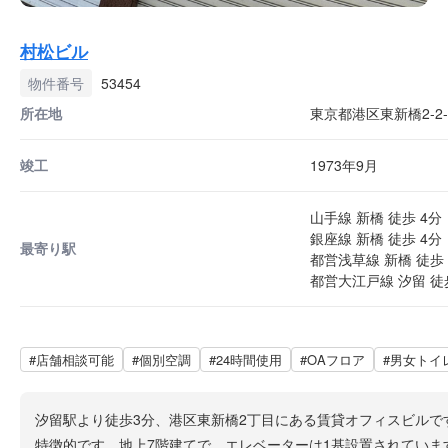
村松ビル
物件番号
53454
所在地
東京都港区東新橋2-2-
竣工
1973年9月
山手線 新橋 徒歩 4分
銀座線 新橋 徒歩 4分
最寄り駅
都営浅草線 新橋 徒歩 
都営大江戸線 汐留 徒
#店舗相談可能
#個別空調
#24時間使用
#OAフロア
#男女トイ
汐留駅より徒歩3分、港区東新橋2丁目にある賃貸オフィスビルで
特徴的です。地上7階建てで、エレベーターは1基設置されていま