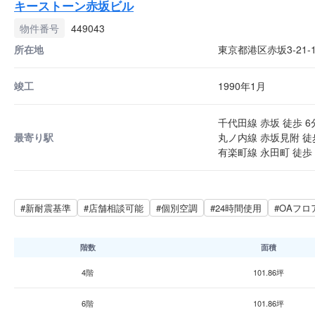
キーストーン赤坂ビル
物件番号
449043
所在地
東京都港区赤坂3-21-1
竣工
1990年1月
千代田線 赤坂 徒歩 6
最寄り駅
丸ノ内線 赤坂見附 徒
有楽町線 永田町 徒歩 
#新耐震基準
#店舗相談可能
#個別空調
#24時間使用
#OAフロ
階数
面積
4階
101.86坪
6階
101.86坪