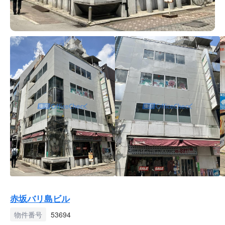
赤坂バリ島ビル
物件番号
53694