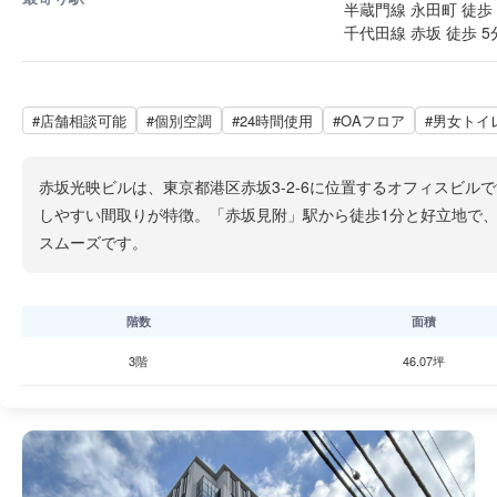
半蔵門線 永田町 徒歩 
千代田線 赤坂 徒歩 5
#店舗相談可能
#個別空調
#24時間使用
#OAフロア
#男女トイ
赤坂光映ビルは、東京都港区赤坂3-2-6に位置するオフィスビル
しやすい間取りが特徴。「赤坂見附」駅から徒歩1分と好立地で
スムーズです。
階数
面積
3階
46.07坪