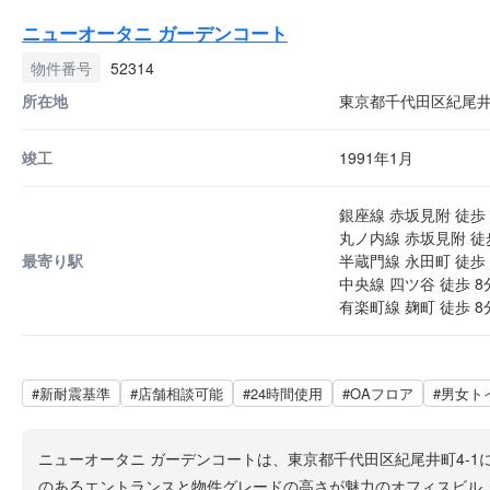
ニューオータニ ガーデンコート
物件番号
52314
所在地
東京都千代田区紀尾井町
竣工
1991年1月
銀座線 赤坂見附 徒歩 
丸ノ内線 赤坂見附 徒
最寄り駅
半蔵門線 永田町 徒歩 
中央線 四ツ谷 徒歩 8
有楽町線 麹町 徒歩 8
#新耐震基準
#店舗相談可能
#24時間使用
#OAフロア
#男女ト
ニューオータニ ガーデンコートは、東京都千代田区紀尾井町4-1
のあるエントランスと物件グレードの高さが魅力のオフィスビル