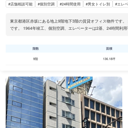
#店舗相談可能
#個別空調
#24時間使用
#男女トイレ別
#エレ
東京都港区赤坂にある地上9階地下3階の賃貸オフィス物件です。
です。 1964年竣工、個別空調、エレベーターは2基、24時間
階数
面積
9階
136.18坪