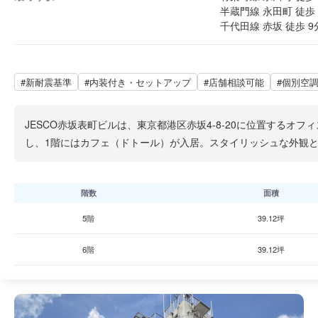
半蔵門線 永田町 徒歩 
千代田線 赤坂 徒歩 9
#新耐震基準
#内装付き・セットアップ
#店舗相談可能
#個別空
JESCO赤坂表町ビルは、東京都港区赤坂4-8-20に位置するオ
し、1階にはカフェ（ドトール）が入居。スタイリッシュな外観
階数
面積
5階
39.12坪
6階
39.12坪