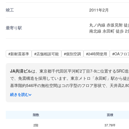
竣工
2011年2月
丸ノ内線 赤坂見附 徒
最寄り駅
南北線 永田町 徒歩 2
#新耐震基準
#店舗相談可能
#個別空調
#24時間使用
#OAフロ
JA共済ビル
は、東京都千代田区平河町2丁目7-9に位置するSRC造
で、免震構造を採用しています。東京メトロ「永田町」駅から徒
基準階約546坪の無柱空間はコの字型のフロア形状で、天井高2,
械併用警備など高度なセキュリティ体制を整えています。エレベー
続きを読む
駐車場は68台収容可能で、貸会議室やカンファレンスホールも
て最適な環境です。
階数
面積
2階
37.79坪