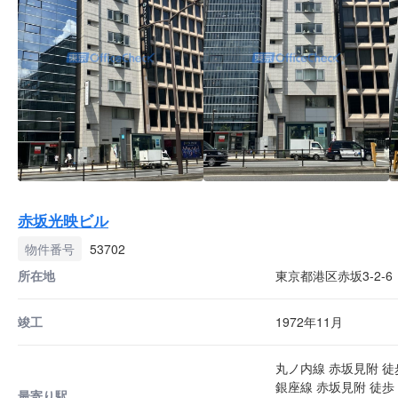
赤坂光映ビル
物件番号
53702
所在地
東京都港区赤坂3-2-6
竣工
1972年11月
丸ノ内線 赤坂見附 徒
銀座線 赤坂見附 徒歩 
最寄り駅