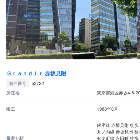
Ｇｒａｎｄｉｒ 赤坂見附
物件番号
53722
所在地
東京都港区赤坂4-8-2
竣工
1988年8月
銀座線 赤坂見附 徒歩 
丸ノ内線 赤坂見附 徒
最寄り駅
有楽町線 永田町 徒歩 