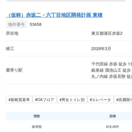
（仮称）赤坂二・六丁目地区開発計画 東棟
物件番号
53658
所在地
東京都港区赤坂2
竣工
2028年3月
千代田線 赤坂 徒歩 1
最寄り駅
銀座線 溜池山王 徒歩 
丸ノ内線 赤坂見附 徒
#新耐震基準
#OAフロア
#男女トイレ別
#エレベータ
#高層階
階数
面積
基準階
818.45坪