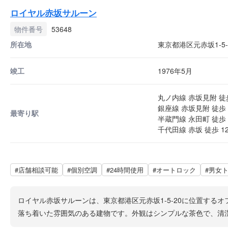
ロイヤル赤坂サルーン
物件番号
53648
所在地
東京都港区元赤坂1-5-
竣工
1976年5月
丸ノ内線 赤坂見附 徒
銀座線 赤坂見附 徒歩 
最寄り駅
半蔵門線 永田町 徒歩 
千代田線 赤坂 徒歩 1
#店舗相談可能
#個別空調
#24時間使用
#オートロック
#男女
ロイヤル赤坂サルーンは、東京都港区元赤坂1-5-20に位置す
落ち着いた雰囲気のある建物です。外観はシンプルな茶色で、清