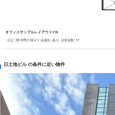
オフィスサンプルレイアウト116
39.9坪(132㎡)
あり
11
広さ
会議室
従業員数
日土地ビル の条件に近い物件