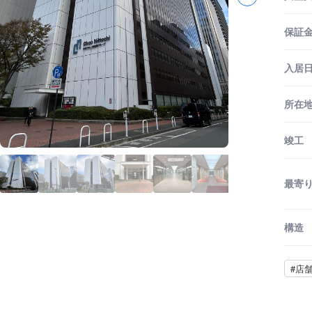
保証金
入居
所在
竣工
最寄
構造
#店