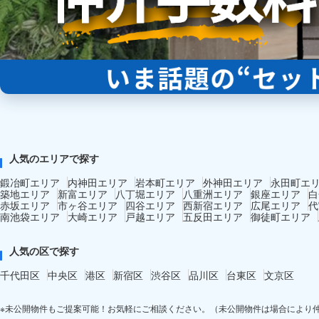
人気のエリアで探す
鍛冶町エリア
内神田エリア
岩本町エリア
外神田エリア
永田町エ
築地エリア
新富エリア
八丁堀エリア
八重洲エリア
銀座エリア
白
赤坂エリア
市ヶ谷エリア
四谷エリア
西新宿エリア
広尾エリア
代
南池袋エリア
大崎エリア
戸越エリア
五反田エリア
御徒町エリア
人気の区で探す
千代田区
中央区
港区
新宿区
渋谷区
品川区
台東区
文京区
※未公開物件もご提案可能！お気軽にご相談ください。（未公開物件は場合により