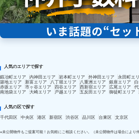
人気のエリアで探す
鍛冶町エリア
内神田エリア
岩本町エリア
外神田エリア
永田町エ
築地エリア
新富エリア
八丁堀エリア
八重洲エリア
銀座エリア
白
赤坂エリア
市ヶ谷エリア
四谷エリア
西新宿エリア
広尾エリア
代
南池袋エリア
大崎エリア
戸越エリア
五反田エリア
御徒町エリア
人気の区で探す
千代田区
中央区
港区
新宿区
渋谷区
品川区
台東区
文京区
※未公開物件もご提案可能！お気軽にご相談ください。（未公開物件は場合により