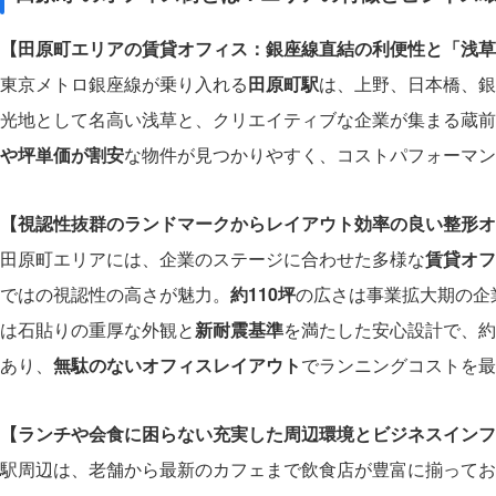
【田原町エリアの賃貸オフィス：銀座線直結の利便性と「浅草
東京メトロ銀座線が乗り入れる
田原町駅
は、上野、日本橋、銀
光地として名高い浅草と、クリエイティブな企業が集まる蔵前
や坪単価が割安
な物件が見つかりやすく、コストパフォーマン
【視認性抜群のランドマークからレイアウト効率の良い整形オ
田原町エリアには、企業のステージに合わせた多様な
賃貸オフ
ではの視認性の高さが魅力。
約110坪
の広さは事業拡大期の企
は石貼りの重厚な外観と
新耐震基準
を満たした安心設計で、約
あり、
無駄のないオフィスレイアウト
でランニングコストを最
【ランチや会食に困らない充実した周辺環境とビジネスインフ
駅周辺は、老舗から最新のカフェまで飲食店が豊富に揃ってお