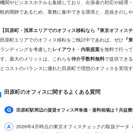
機関やビジネスホテルも集積しており、出張者の対応や経理・
較的閑静であるため、業務に集中できる環境と、息抜きのしや
【田原町・浅草エリアでのオフィス移転なら『東京オフィスチ
田原町エリアでのオフィス移転をご検討中であれば、ぜひ
『東
ランディングを考慮した
レイアウト・内装提案
を無料で行って
す。最大のメリットは、これらを
仲介手数料無料
で提供できる
とコストのバランスに優れた田原町で理想のオフィスを実現す
田原町のオフィスに関するよくある質問
Q
田原町駅周辺の賃貸オフィス坪単価・賃料相場は？共益費
A
2026年4月時点の東京オフィスチェックの取扱デー