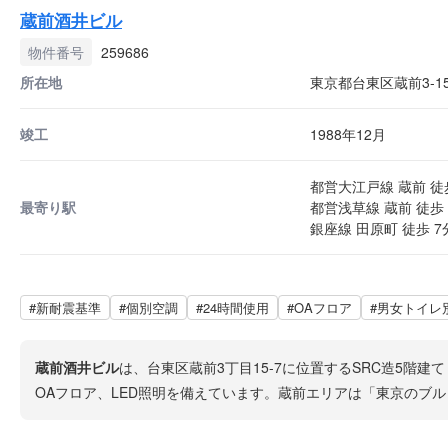
蔵前酒井ビル
物件番号
259686
所在地
東京都台東区蔵前3-15
竣工
1988年12月
都営大江戸線 蔵前 徒
最寄り駅
都営浅草線 蔵前 徒歩 
銀座線 田原町 徒歩 7
#新耐震基準
#個別空調
#24時間使用
#OAフロア
#男女トイレ
蔵前酒井ビル
は、台東区蔵前3丁目15-7に位置するSRC造5階
OAフロア、LED照明を備えています。蔵前エリアは「東京のブ