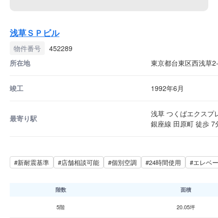
浅草ＳＰビル
物件番号
452289
所在地
東京都台東区西浅草2-2
竣工
1992年6月
浅草 つくばエクスプレ
最寄り駅
銀座線 田原町 徒歩 7
#新耐震基準
#店舗相談可能
#個別空調
#24時間使用
#エレベ
階数
面積
5階
20.05坪