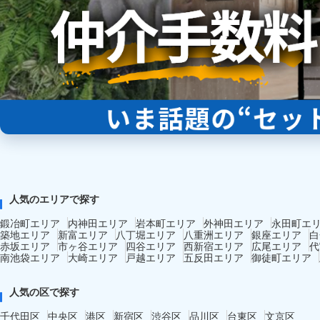
人気のエリアで探す
鍛冶町エリア
内神田エリア
岩本町エリア
外神田エリア
永田町エ
築地エリア
新富エリア
八丁堀エリア
八重洲エリア
銀座エリア
白
赤坂エリア
市ヶ谷エリア
四谷エリア
西新宿エリア
広尾エリア
代
南池袋エリア
大崎エリア
戸越エリア
五反田エリア
御徒町エリア
人気の区で探す
千代田区
中央区
港区
新宿区
渋谷区
品川区
台東区
文京区