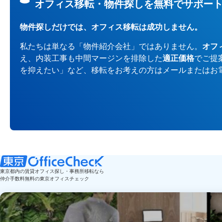
オフィス移転・物件探しを無料でサポー
物件探しだけでは、オフィス移転は成功しません。
私たちは単なる「物件紹介会社」ではありません。
オフ
え、内装工事も中間マージンを排除した
適正価格
でご提
を抑えたい」など、移転をお考えの方はメールまたはお
東京都内の賃貸オフィス探し・事務所移転なら
仲介手数料無料の東京オフィスチェック