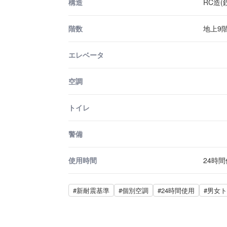
構造
RC造
階数
地上9階
エレベータ
空調
トイレ
警備
使用時間
24時
#新耐震基準
#個別空調
#24時間使用
#男女