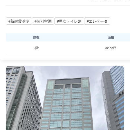
#新耐震基準
#個別空調
#男女トイレ別
#エレベータ
階数
面積
2階
32.55坪