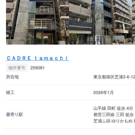
ＣＡＤＲＥ ｔａｍａｃｈｉ
物件番号
259081
所在地
東京都港区芝浦3-6-1
竣工
2026年1月
山手線 田町 徒歩 4分
最寄り駅
都営三田線 三田 徒歩 
芝浦ふ頭 ゆりかもめ 