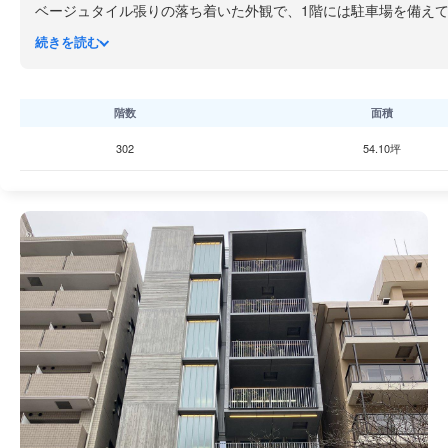
ベージュタイル張りの落ち着いた外観で、1階には駐車場を備えて
フロアは約135坪の広さがあります。
続きを読む
芝浦エリアは運河沿いのウォーターフロント地区で、近年再開発が進
階数
面積
302
54.10坪