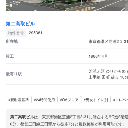
第二高取ビル
物件番号
295381
所在地
東京都港区芝浦2-3-3
竣工
1986年4月
芝浦ふ頭 ゆりかもめ 
最寄り駅
山手線 田町 徒歩 10
#新耐震基準
#24時間使用
#OAフロア
#男女トイレ別
#エレベ
第二高取ビル
は、東京都港区芝浦2丁目3-31に所在するRC造6
6分、都営三田線三田駅から徒歩7分と複数路線が利用可能です。