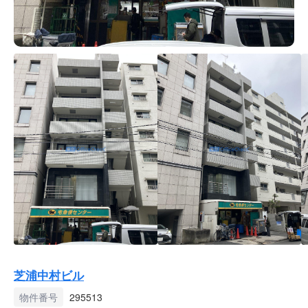
芝浦中村ビル
物件番号
295513