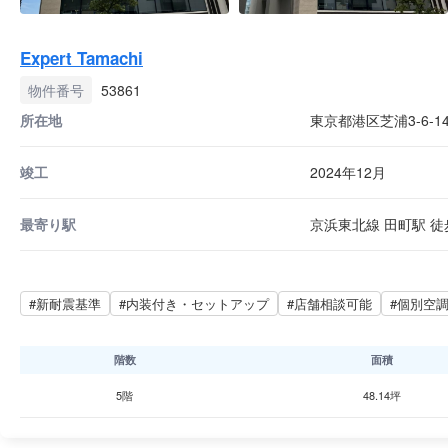
Expert Tamachi
物件番号
53861
所在地
東京都港区芝浦3-6-1
竣工
2024年12月
最寄り駅
京浜東北線 田町駅 徒歩
#新耐震基準
#内装付き・セットアップ
#店舗相談可能
#個別空
階数
面積
5階
48.14坪