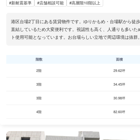
#新耐震基準
#店舗相談可能
#高層階10階以上
港区台場2丁目にある賃貸物件です。ゆりかもめ・台場駅から徒
直結しているため大変便利です。視認性も高く、人通りも多いた
ト使用可能となっています。お台場らしい立地で周辺環境は抜群
階数
面積
2階
29.62坪
3階
34.45坪
3階
30.98坪
4階
82.60坪