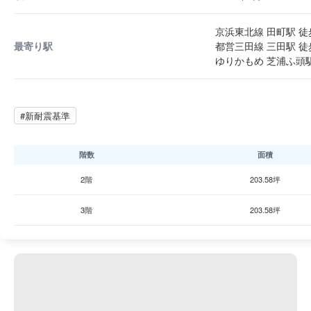
京浜東北線 田町駅 徒
最寄り駅
都営三田線 三田駅 徒
ゆりかもめ 芝浦ふ頭駅
#新耐震基準
階数
面積
2階
203.58坪
3階
203.58坪