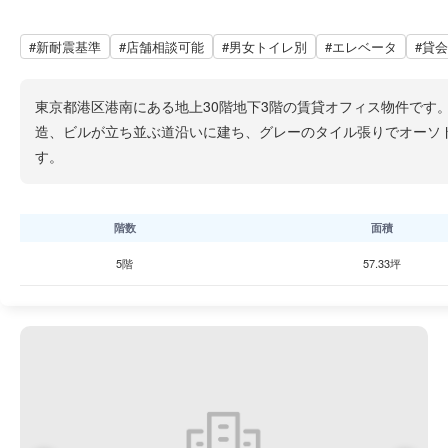
#新耐震基準
#店舗相談可能
#男女トイレ別
#エレベータ
#貸
東京都港区港南にある地上30階地下3階の賃貸オフィス物件です。
造、ビルが立ち並ぶ道沿いに建ち、グレーのタイル張りでオーソド
す。
階数
面積
5階
57.33坪