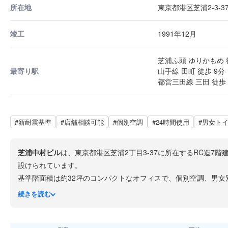
所在地
東京都港区芝浦2-3-3
竣工
1991年12月
芝浦ふ頭 ゆりかもめ 
最寄り駅
山手線 田町 徒歩 9分
都営三田線 三田 徒歩 
#新耐震基準
#店舗相談可能
#個別空調
#24時間使用
#男女ト
芝浦中村ビル
は、東京都港区芝浦2丁目3-37に所在するRC造7
設けられています。
基準階面積は約32坪のコンパクトなオフィスで、個別空調、男女
浦ふ頭駅、都営三田線・浅草線の三田駅も利用できます。
続きを読む
芝浦エリアはウォーターフロントの再開発が進む注目のビジネス
です。