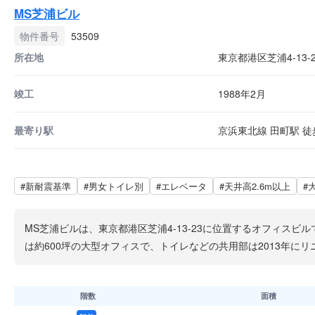
MS芝浦ビル
物件番号
53509
所在地
東京都港区芝浦4-13-2
竣工
1988年2月
最寄り駅
京浜東北線 田町駅 徒歩
#新耐震基準
#男女トイレ別
#エレベータ
#天井高2.6m以上
#
MS芝浦ビルは、東京都港区芝浦4-13-23に位置するオフィス
は約600坪の大型オフィスで、トイレなどの共用部は2013年に
階数
面積