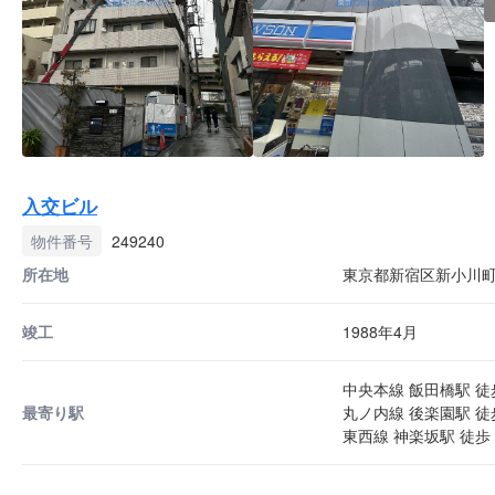
入交ビル
物件番号
249240
所在地
東京都新宿区新小川町6
竣工
1988年4月
中央本線 飯田橋駅 徒
最寄り駅
丸ノ内線 後楽園駅 徒
東西線 神楽坂駅 徒歩 