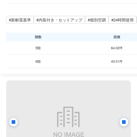
#新耐震基準
#内装付き・セットアップ
#個別空調
#24時間使用
階数
面積
5階
64.02坪
6階
43.01坪