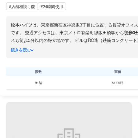
#店舗相談可能
#24時間使用
松本ハイツ
は、東京都新宿区神楽坂3丁目に位置する賃貸オフィ
です。 交通アクセスは、東京メトロ有楽町線飯田橋駅から
徒歩3
れも徒歩5分以内の好立地です。 ビルはRC造（鉄筋コンクリート造）の地上4階・地下1階建てで、1971年竣工、築55年の物件です。24時間使用可能で、コンパクトな規模のため
続きを読む
応にも便利です。また
CANALCAFE
では外濠沿いのテラス席でイタリアンを楽
フィスを探しているという課題を抱えている個人事業主やスター
時にはご注意ください。
階数
面積
B1階
51.00坪