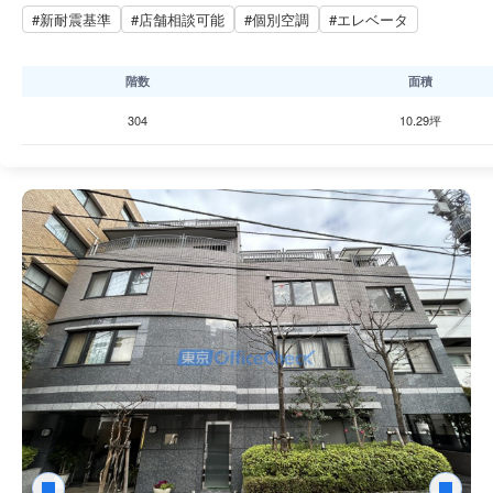
#新耐震基準
#店舗相談可能
#個別空調
#エレベータ
階数
面積
304
10.29坪