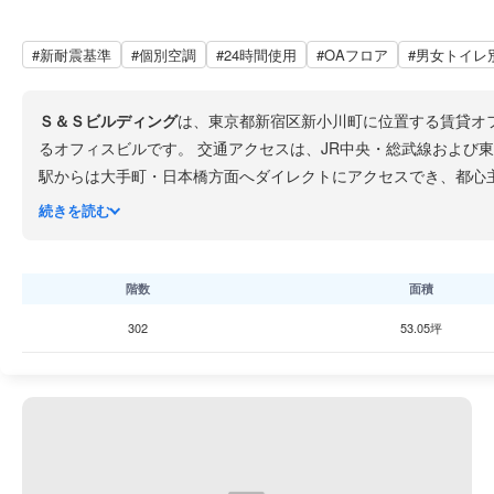
#新耐震基準
#個別空調
#24時間使用
#OAフロア
#男女トイレ
Ｓ＆Ｓビルディング
は、東京都新宿区新小川町に位置する賃貸オ
るオフィスビルです。 交通アクセスは、JR中央・総武
駅からは大手町・日本橋方面へダイレクトにアクセスでき、都心主要エリアへの移動がスムーズです。 ビルはSR
1994年3月竣工、築32年の物件です。エレベーターは1基設置
続きを読む
です。 周辺には
ローソン新宿新小川町店
が至近にあり日用品の調
沿いには飲食店も点在し、ランチの選択肢も豊富です。 有人警備体制の整った高セキュリティのオフィスで安心して事業を展開したいという課題を抱えている企業に最適です。た
だし、14階建てに対しエレベーターが1基のため、朝夕のエレベ
階数
面積
302
53.05坪