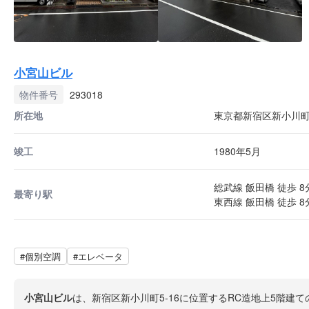
小宮山ビル
物件番号
293018
所在地
東京都新宿区新小川町5
竣工
1980年5月
総武線 飯田橋 徒歩 8
最寄り駅
東西線 飯田橋 徒歩 8
#個別空調
#エレベータ
小宮山ビル
は、新宿区新小川町5-16に位置するRC造地上5階建