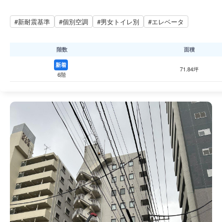
#新耐震基準
#個別空調
#男女トイレ別
#エレベータ
階数
面積
新着
71.84坪
6階