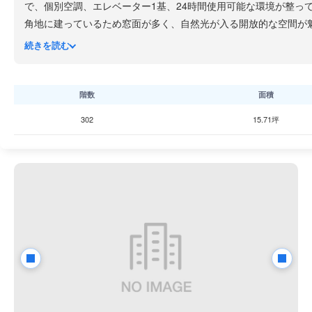
で、個別空調、エレベーター1基、24時間使用可能な環境が整っ
角地に建っているため窓面が多く、自然光が入る開放的な空間が魅
路線が利用可能です。
続きを読む
飯田橋エリアは神楽坂にも近く、和食の名店や個性的な飲食店が
階数
面積
302
15.71坪