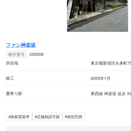
ファン神楽坂
物件番号
259309
所在地
東京都新宿区矢来町75
竣工
2003年1月
最寄り駅
東西線 神楽坂 徒歩 3
#新耐震基準
#店舗相談可能
#個別空調