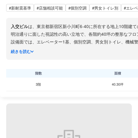
#新耐震基準
#店舗相談可能
#個別空調
#男女トイレ別
#エレ
入交ビル
は、東京都新宿区新小川町6-40に所在する地上10階建
明治通りに面した視認性の高い立地で、各階約40坪の整形なフ
設備面では、エレベーター1基、個別空調、男女別トイレ、機械警
ス環境を実現できます。室内には水回りも設置されています。
続きを読む
交通アクセスにつきましては、JR中央・総武線飯田橋駅より徒歩
置しております。飯田橋エリアは神楽坂に隣接する落ち着いた環
階数
面積
3階
40.30坪