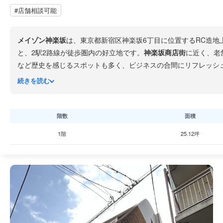
#店舗相談可能
メイゾン神楽坂
は、東京都新宿区神楽坂6丁目に位置するRC造地
と、2駅2路線が徒歩圏内の好立地です。
神楽坂商店街
に近く、老
など歴史を感じるスポットも多く、ビジネスの合間にリフレッシ
所への移動に便利なオフィスビルです。
続きを読む
階数
面積
1階
25.12坪