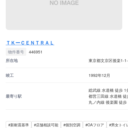
ＴＫーＣＥＮＴＲＡＬ
物件番号
446951
所在地
東京都文京区後楽1-1-
竣工
1992年12月
総武線 水道橋 徒歩 1
最寄り駅
都営三田線 水道橋 徒
丸ノ内線 後楽園 徒歩 
#新耐震基準
#店舗相談可能
#個別空調
#OAフロア
#男女トイ