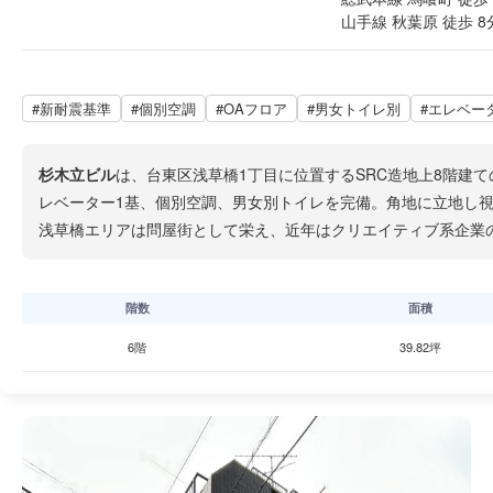
山手線 秋葉原 徒歩 8
#新耐震基準
#個別空調
#OAフロア
#男女トイレ別
#エレベー
杉木立ビル
は、台東区浅草橋1丁目に位置するSRC造地上8階建て
レベーター1基、個別空調、男女別トイレを完備。角地に立地し
浅草橋エリアは問屋街として栄え、近年はクリエイティブ系企業
階数
面積
6階
39.82坪