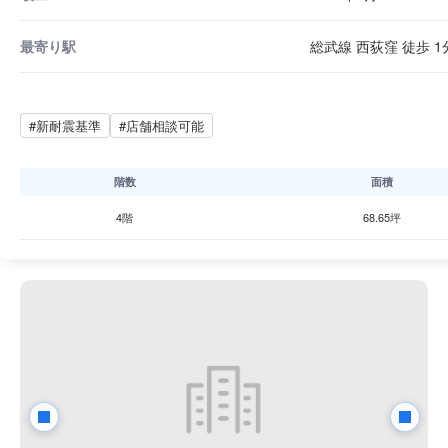
最寄り駅
総武線 西荻窪 徒歩 1
#新耐震基準
#店舗相談可能
階数
面積
4階
68.65坪