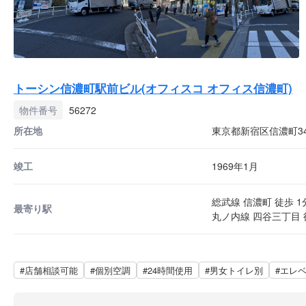
トーシン信濃町駅前ビル(オフィスコ オフィス信濃町)
物件番号
56272
所在地
東京都新宿区信濃町3
竣工
1969年1月
総武線 信濃町 徒歩 1
最寄り駅
丸ノ内線 四谷三丁目 
#店舗相談可能
#個別空調
#24時間使用
#男女トイレ別
#エレ