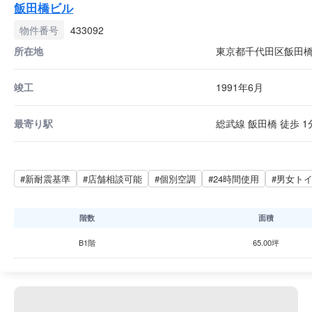
飯田橋ビル
物件番号
433092
所在地
東京都千代田区飯田橋4
竣工
1991年6月
最寄り駅
総武線 飯田橋 徒歩 1
#新耐震基準
#店舗相談可能
#個別空調
#24時間使用
#男女ト
階数
面積
B1階
65.00坪