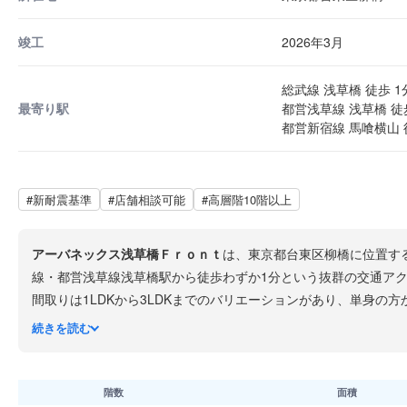
竣工
2026年3月
総武線 浅草橋 徒歩 1
最寄り駅
都営浅草線 浅草橋 徒
都営新宿線 馬喰横山 
#新耐震基準
#店舗相談可能
#高層階10階以上
アーバネックス浅草橋Ｆｒｏｎｔ
は、東京都台東区柳橋に位置する
線・都営浅草線浅草橋駅から徒歩わずか1分という抜群の交通ア
間取りは1LDKから3LDKまでのバリエーションがあり、単身
燥機、システムキッチンなどを完備しており、快適な都市生活を
続きを読む
浅草橋エリアは問屋街として歴史のある下町情緒あふれる街並み
がら水辺の潤いを感じられる住環境です。
階数
面積