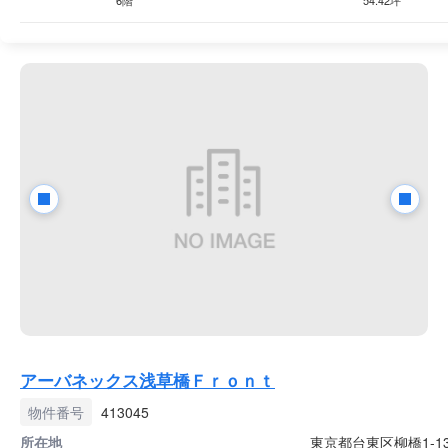
6階
54.42坪
アーバネックス浅草橋Ｆｒｏｎｔ
物件番号
413045
所在地
東京都台東区柳橋1-13