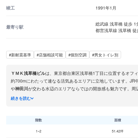
竣工
1991年1月
総武線 浅草橋 徒歩 1
最寄り駅
都営浅草線 浅草橋 徒
#新耐震基準
#店舗相談可能
#個別空調
#男女トイレ別
ＹＭＫ浅草橋ビル
は、東京都台東区浅草橋1丁目に位置するオフ
約700mにわたって連なる活気あるエリアに立地しています。JR
や
神田川
が交わる水辺のエリアならではの開放感も魅力です。周
化中。秋葉原や両国にも近く、多様なビジネスシーンに対応でき
続きを読む
階数
面積
1~2
51.42坪