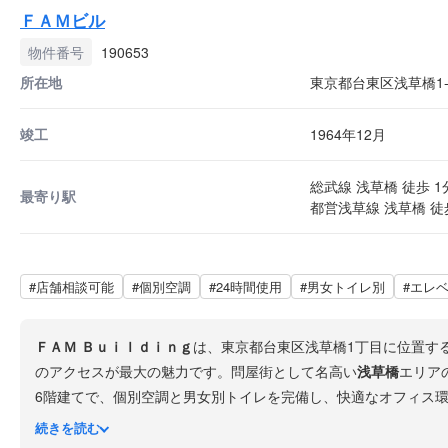
ＦＡＭビル
物件番号
190653
所在地
東京都台東区浅草橋1-2
竣工
1964年12月
総武線 浅草橋 徒歩 1
最寄り駅
都営浅草線 浅草橋 徒
#店舗相談可能
#個別空調
#24時間使用
#男女トイレ別
#エレ
ＦＡＭ Ｂｕｉｌｄｉｎｇ
は、東京都台東区浅草橋1丁目に位置す
のアクセスが最大の魅力です。問屋街として名高い
浅草橋
エリア
6階建てで、個別空調と男女別トイレを完備し、快適なオフィス
圏内にあり、リフレッシュできる環境も整っています。
続きを読む