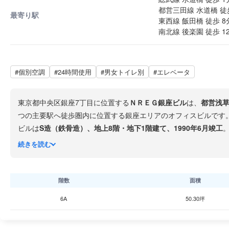
都営三田線 水道橋 徒
最寄り駅
東西線 飯田橋 徒歩 8
南北線 後楽園 徒歩 1
#個別空調
#24時間使用
#男女トイレ別
#エレベータ
東京都中央区銀座7丁目に位置する
ＮＲＥＧ銀座ビル
は、
都営浅草
つの主要駅へ徒歩圏内に位置する銀座エリアのオフィスビルです
ビルは
S造（鉄骨造）、地上8階・地下1階建て、1990年6月竣工
ュリティ体制が整っています。ガラス張りの面が印象的な外観で
続きを読む
銀座7丁目エリアは銀座中央部と新橋・汐留の中間に位置し、ク
飲食店・接待施設が揃い、ランチから接待まで充実した環境です
階数
面積
6A
50.30坪