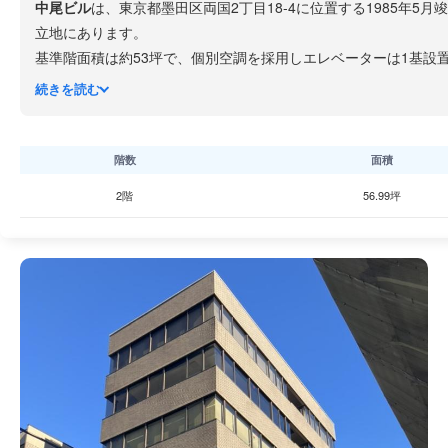
中尾ビル
は、東京都墨田区両国2丁目18-4に位置する1985年
立地にあります。
基準階面積は約53坪で、個別空調を採用しエレベーターは1基設
ーが設けられています。
続きを読む
両国エリアはJR総武線で秋葉原方面、都営大江戸線で新宿・六
飲食店が豊富で、ランチや接待にも便利な環境が整っています。
階数
面積
2階
56.99坪