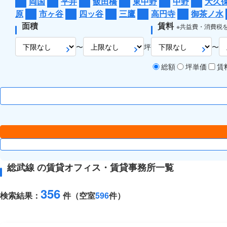
両国
平井
飯田橋
東中野
中野
大久
原
市ヶ谷
四ッ谷
三鷹
高円寺
御茶ノ水
面積
賃料
※共益費・消費税
〜
坪
〜
総額
坪単価
賃
総武線 の賃貸オフィス・賃貸事務所一覧
356
検索結果：
件（空室
596
件）