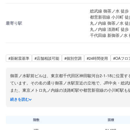
総武線 御茶ノ水 徒歩 
都営新宿線 小川町 徒
最寄り駅
丸ノ内線 御茶ノ水 徒
丸ノ内線 淡路町 徒歩 
千代田線 新御茶ノ水 
#新耐震基準
#店舗相談可能
#個別空調
#24時間使用
#OAフロ
御茶ノ水駅前ビルは、東京都千代田区神田駿河台2-1-18に位置す
ています。その名の通り御茶ノ水駅至近の立地で、JR中央・総武
また、東京メトロ丸ノ内線の淡路町駅や都営新宿線の小川町駅も
学・日本大学などが集積する文教地区としての歴史を持ちながら
続きを読む
ネス街です。
ビル設備は個別空調を採用しており、各テナントが独立して空調
は1基設置されており、基準階の貸室面積は約92坪です。周辺は
階数
面積