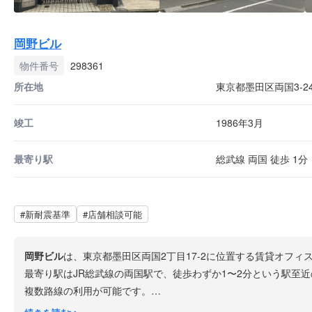
岡野ビル
物件番号
298361
所在地
東京都墨田区両国3-24
竣工
1986年3月
最寄り駅
総武線 両国 徒歩 1分
#新耐震基準
#店舗相談可能
岡野ビル
は、東京都墨田区両国2丁目17-2に位置する賃貸オフィ
最寄り駅はJR総武線の両国駅で、徒歩わずか1〜2分という駅至
複数路線の利用が可能です。
両国エリアは東京の下町として知られ、両国国技館や江戸東京博