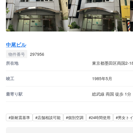
中尾ビル
物件番号
297956
所在地
東京都墨田区両国2-18
竣工
1985年5月
最寄り駅
総武線 両国 徒歩 1分
#新耐震基準
#店舗相談可能
#個別空調
#24時間使用
#男女ト