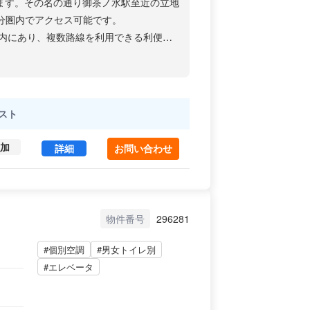
います。その名の通り御茶ノ水駅至近の立地
分圏内でアクセス可能です。
内にあり、複数路線を利用できる利便性
本大学などが集積する文教地区としての
教育・IT系など多様な業種の企業が拠点
行えます。トイレは男女別で設置され、
スト
基設置されており、基準階の貸室面積は約
や会食に利用できる店舗も豊富に揃ってい
加
御茶ノ水駅前ビル 6 (179.9㎡) ｜内神田エリア 
詳細
お問い合わせ
物件番号
296281
#個別空調
#男女トイレ別
#エレベータ