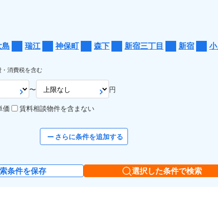
大島
瑞江
神保町
森下
新宿三丁目
新宿
小
費・消費税を含む
〜
円
単価
賃料相談物件を含まない
さらに条件を追加する
索条件を保存
選択した条件で検索