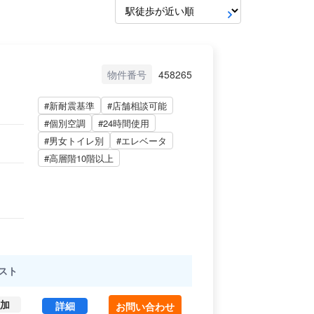
物件番号
458265
#新耐震基準
#店舗相談可能
#個別空調
#24時間使用
#男女トイレ別
#エレベータ
#高層階10階以上
スト
加
日宝九段下ビル 8 (62.55㎡) ｜九段エリア の賃貸
詳細
お問い合わせ