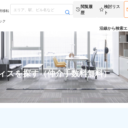
閲覧履
検討リス
所移転
歴
ト
ック
沿線から検索
エ
フィスを探す（仲介手数料無料）