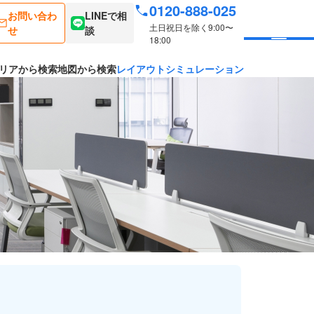
0120-888-025
お問い合わ
LINEで相
土日祝日を除く9:00〜
せ
談
18:00
リアから検索
地図から検索
レイアウトシミュレーション