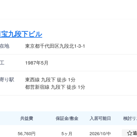
日宝九段下ビル
在地
東京都千代田区九段北1-3-1
工
1987年5月
寄り駅
東西線 九段下 徒歩 1分
都営新宿線 九段下 徒歩 1分
共益費
保証金/敷金
入居可能日
検討
リ
追
56,760円
5ヶ月
2026/10/中