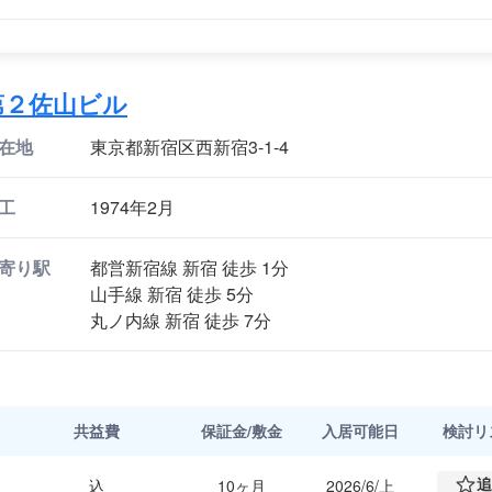
第２佐山ビル
在地
東京都新宿区西新宿3-1-4
工
1974年2月
寄り駅
都営新宿線 新宿 徒歩 1分
山手線 新宿 徒歩 5分
丸ノ内線 新宿 徒歩 7分
共益費
保証金/敷金
入居可能日
検討
リ
追
込
10ヶ月
2026/6/上