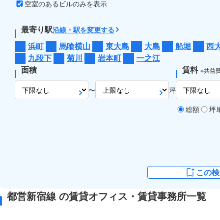
空室のあるビルのみを表示
最寄り駅
沿線・駅を変更する
浜町
馬喰横山
東大島
大島
船堀
西
九段下
菊川
岩本町
一之江
面積
賃料
※共益
〜
坪
総額
坪
この検
都営新宿線 の賃貸オフィス・賃貸事務所一覧