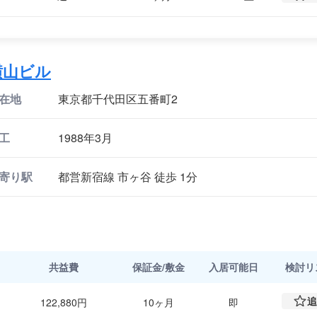
横山ビル
在地
東京都千代田区五番町2
工
1988年3月
寄り駅
都営新宿線 市ヶ谷 徒歩 1分
共益費
保証金/敷金
入居可能日
検討
リ
追
122,880円
10ヶ月
即