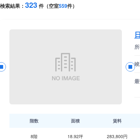
323
検索結果：
件（空室
559
件）
所
竣
最
階数
面積
賃料
8階
18.92坪
283,800円