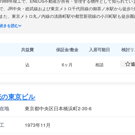
1988年竣工で、ENEOS不動産が所有・管理する物件として知られて
で、JR中央・総武線および東京メトロ千代田線の御茶ノ水駅から徒歩1
また、東京メトロ丸ノ内線の淡路町駅や都営新宿線の小川町駅も徒歩圏
の高い立地が特徴です。神田駿河台エリアは、明治大学・中央大学・日
続きを読む
歴史を持ちながら、近年はオフィスエリアとしての開発も進み、出版・
を構える注目のビジネス街です。
ビル設備は個別空調を採用しており、各テナントが独立して空調管理を
共益費
保証金/敷金
入居可能日
検討
リ
セキュリティは機械警備システムを導入しています。エレベーターは1
92坪です。周辺はオフィスビルや飲食店が混在するエリアで、ランチ
追
込
6ヶ月
相談
ます。
花の東京ビル
在地
東京都中央区日本橋浜町2-30-6
工
1973年11月