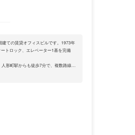
階建ての賃貸オフィスビルです。1973年
オートロック、エレベーター1基を完備
。人形町駅からも徒歩7分で、複数路線が
域で、浜町公園や明治座などの文化施設