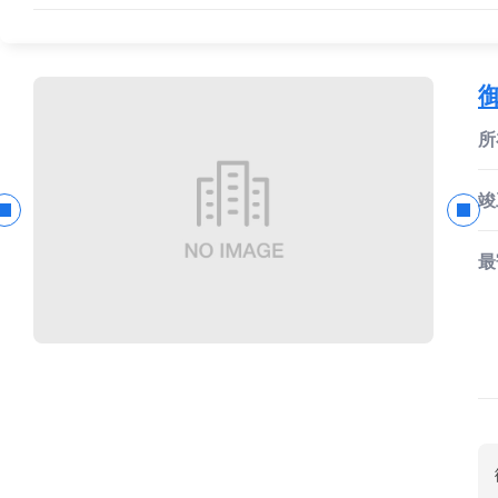
所
竣
最