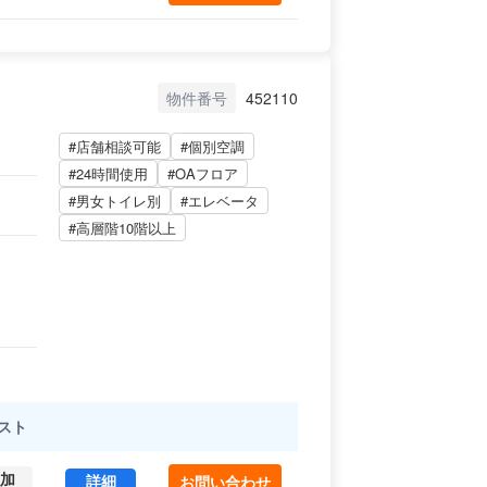
物件番号
452110
#店舗相談可能
#個別空調
#24時間使用
#OAフロア
#男女トイレ別
#エレベータ
#高層階10階以上
スト
加
第２佐山ビル 9 (132.23㎡) ｜新宿区 の賃貸オフ
詳細
お問い合わせ