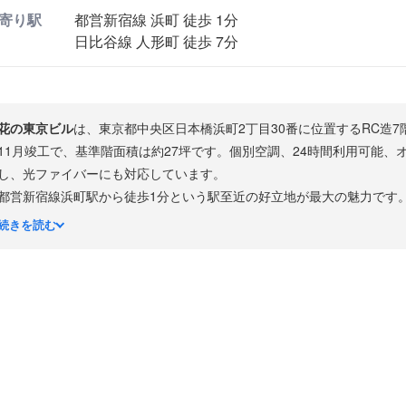
寄り駅
都営新宿線 浜町 徒歩 1分
日比谷線 人形町 徒歩 7分
花の東京ビル
は、東京都中央区日本橋浜町2丁目30番に位置するRC造7
11月竣工で、基準階面積は約27坪です。個別空調、24時間利用可能、
し、光ファイバーにも対応しています。
都営新宿線浜町駅から徒歩1分という駅至近の好立地が最大の魅力です
利用可能です。浜町エリアは隅田川沿いの閑静な住宅・オフィス混在地
続きを読む
も近く、下町情緒とビジネス利便性を兼ね備えたエリアです。