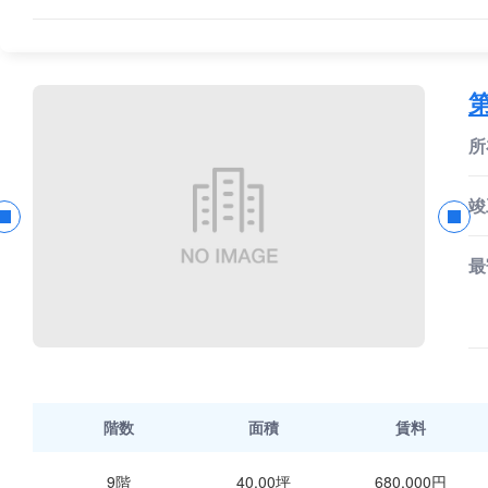
所
竣
最
階数
面積
賃料
9階
40.00坪
680,000円