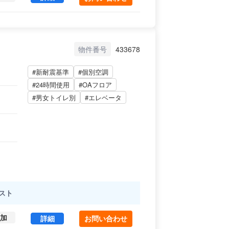
物件番号
433678
#新耐震基準
#個別空調
#24時間使用
#OAフロア
#男女トイレ別
#エレベータ
スト
加
横山ビル B1 (101.55㎡) ｜番町エリア の賃貸オ
詳細
お問い合わせ