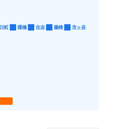
川町
曙橋
住吉
篠崎
市ヶ谷