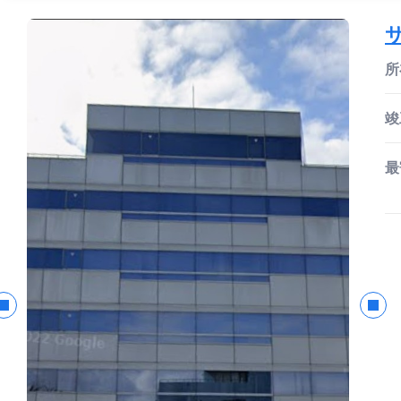
所
竣
最