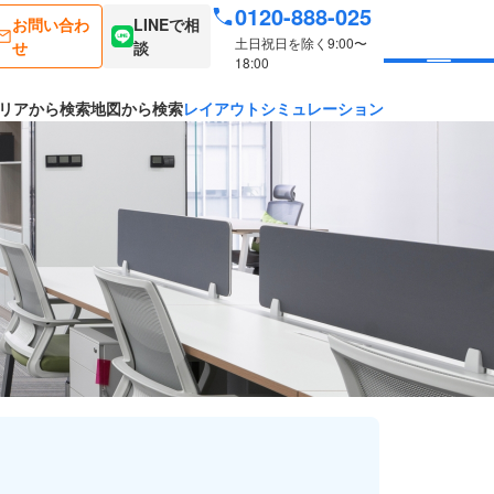
0120-888-025
お問い合わ
LINEで相
土日祝日を除く9:00〜
せ
談
18:00
リアから検索
地図から検索
レイアウトシミュレーション