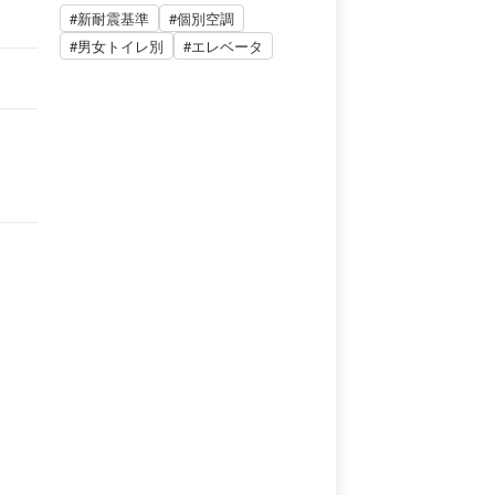
#新耐震基準
#個別空調
#男女トイレ別
#エレベータ