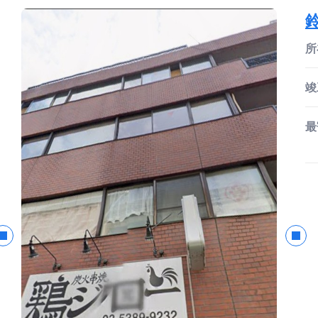
所
竣
最