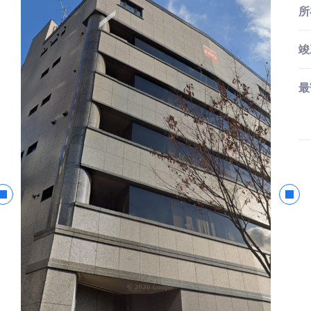
所
竣
最