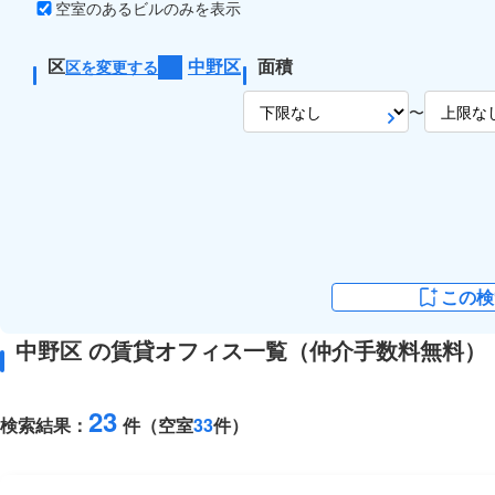
空室のあるビルのみを表示
区
中野区
面積
区を変更する
〜
この検
中野区 の賃貸オフィス一覧（仲介手数料無料）
23
検索結果：
件（空室
33
件）