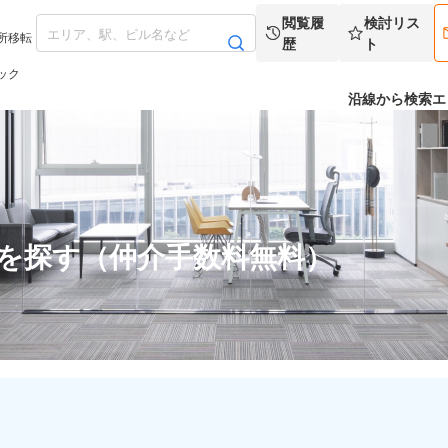
閲覧履
検討リス
所移転
歴
ト
ック
沿線から検索
エ
スを探す（仲介手数料無料）