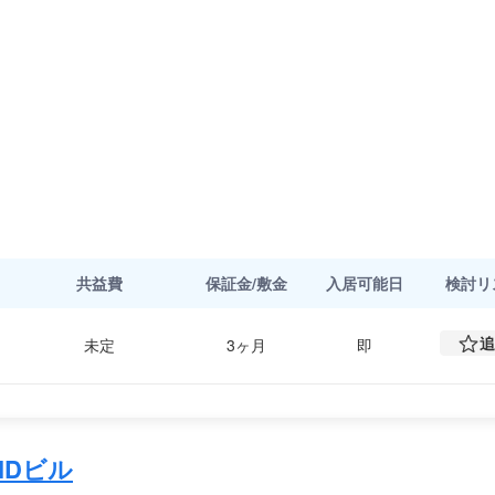
共益費
保証金/敷金
入居可能日
検討
リ
追
未定
3ヶ月
即
IDビル