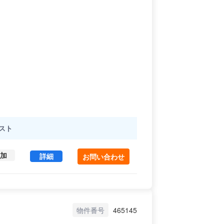
スト
加
鈴木ビル 3 (41.88㎡) ｜中野区 の賃貸オフィス・
詳細
お問い合わせ
物件番号
465145