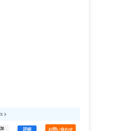
スト
加
サン・ロータスビル 4 (227.31㎡) ｜中野区 の賃
詳細
お問い合わせ