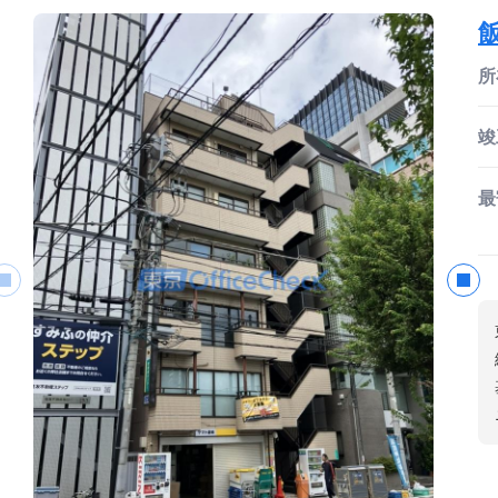
所
竣
最