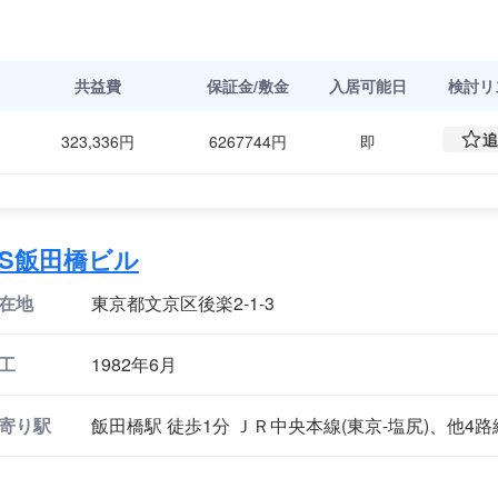
共益費
保証金/敷金
入居可能日
検討
リ
追
323,336円
6267744円
即
NS飯田橋ビル
在地
東京都文京区後楽2-1-3
工
1982年6月
寄り駅
飯田橋駅 徒歩1分 ＪＲ中央本線(東京-塩尻)、他4路