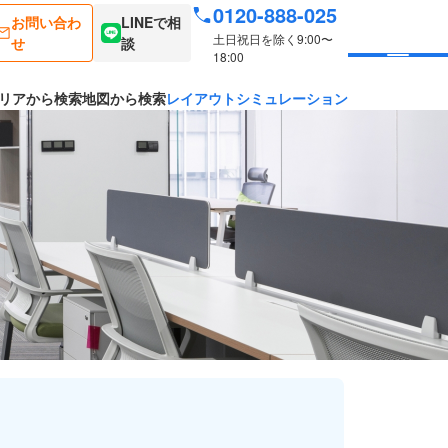
0120-888-025
お問い合わ
LINEで相
土日祝日を除く9:00〜
せ
談
18:00
リアから検索
地図から検索
レイアウトシミュレーション