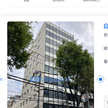
所
竣
最