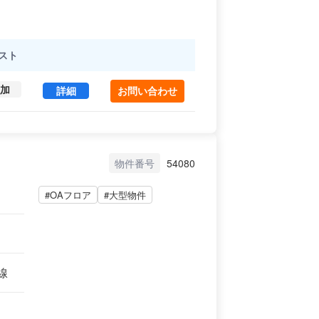
スト
加
飯田橋尚学ビル別館 3 (411.11㎡) ｜後楽エリア 
詳細
お問い合わせ
物件番号
54080
#OAフロア
#大型物件
線