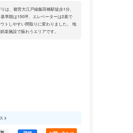
寄りは、都営大江戸線飯田橋駅徒歩1分、
観、基準階は150坪、エレベーターは2基で
ウトしやすい間取りに変わりました。 地
や娯楽施設で賑わうエリアです。
スト
加
NS飯田橋ビル 2 (76.79㎡) ｜後楽エリア の賃貸
詳細
お問い合わせ