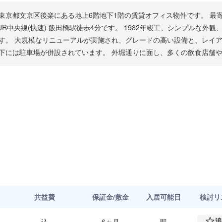
東京都文京区後楽にある地上6階地下1階の賃貸オフィス物件です。 最
JR中央線(快速) 飯田橋駅徒歩4分です。 1982年竣工、シンプルな外
す。 大規模なリニューアルが実施され、グレードの高い設備と、レイア
下には駐車場が併設されています。 外堀通りに面し、多くの飲食店舗
共益費
保証金/敷金
入居可能日
検討
リ
追
込
6ヶ月
即