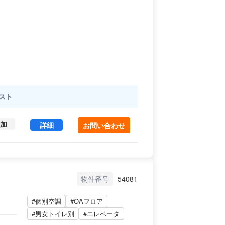
スト
加
飯田橋I・Sビル 3 (79.34㎡) ｜後楽エリア の賃
詳細
お問い合わせ
物件番号
54081
#個別空調
#OAフロア
#男女トイレ別
#エレベータ