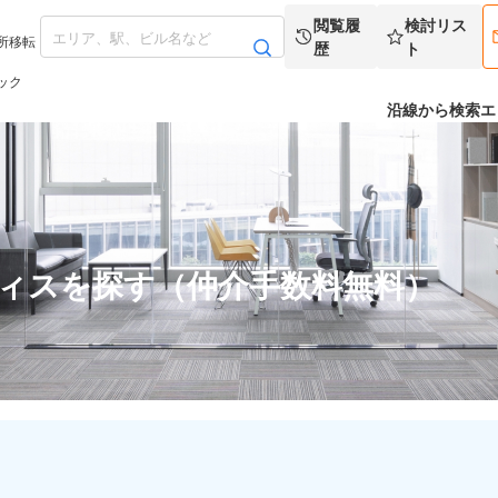
閲覧履
検討リス
所移転
歴
ト
ック
沿線から検索
エ
フィスを探す（仲介手数料無料）