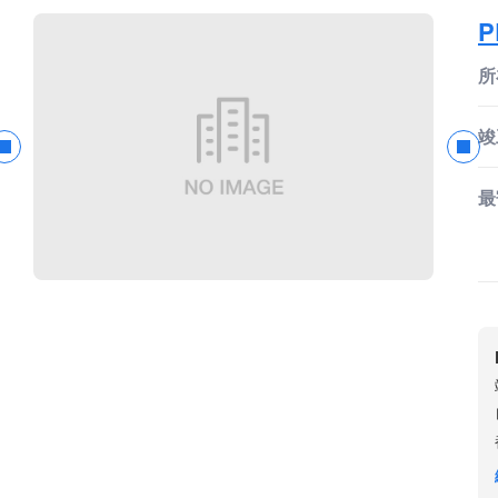
P
所
竣
最