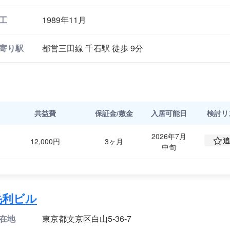
工
1989年11月
寄り駅
都営三田線 千石駅 徒歩 9分
共益費
保証金/敷金
入居可能日
検討
リ
2026年7月
追
12,000円
3ヶ月
中旬
毛利ビル
在地
東京都文京区白山5-36-7