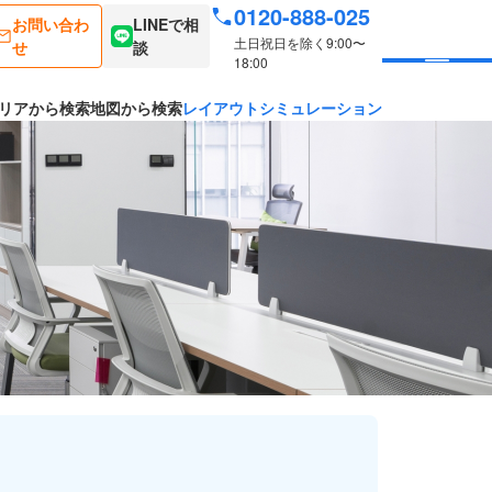
0120-888-025
お問い合わ
LINEで相
土日祝日を除く9:00〜
せ
談
18:00
リアから検索
地図から検索
レイアウトシミュレーション