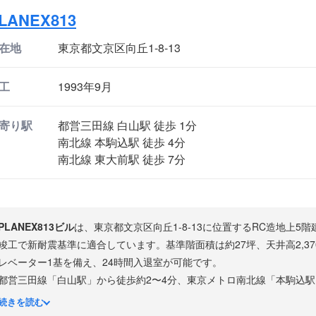
LANEX813
在地
東京都文京区向丘1-8-13
工
1993年9月
寄り駅
都営三田線 白山駅 徒歩 1分
南北線 本駒込駅 徒歩 4分
南北線 東大前駅 徒歩 7分
PLANEX813ビル
は、東京都文京区向丘1-8-13に位置するRC造地上5階
竣工で新耐震基準に適合しています。基準階面積は約27坪、天井高2,3
レベーター1基を備え、24時間入退室が可能です。
都営三田線「白山駅」から徒歩約2〜4分、東京メトロ南北線「本駒込駅
能な好立地です。
続きを読む
白山エリアは東京大学や東洋大学など有名大学が点在する閑静な文教地