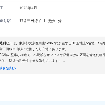
工
1973年4月
寄り駅
都営三田線 白山 徒歩 1分
毛利ビル
は、東京都文京区白山5-36-7に所在するRC造地上5階地下1階
営三田線白山駅に近接した好立地にあります。
RC造の堅牢な構造で、小規模なオフィスや店舗向けの区画を備えた物
がら、駅近の利便性を兼ね備えています。
都営三田線白山駅から徒歩約1分と至便なアクセスです。白山神社や東
続きを読む
には商店街や飲食店も点在する落ち着いた街並みが広がっています。