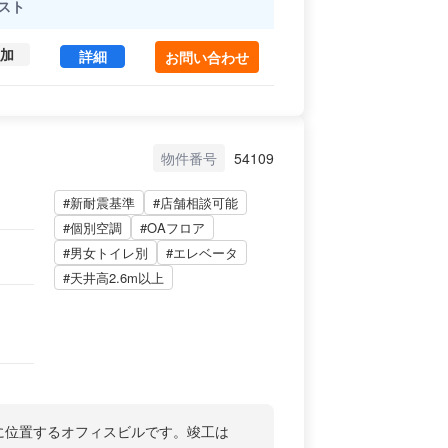
スト
加
毛利ビル 1+2 (106.02㎡) ｜文京区 の賃貸オフィ
詳細
お問い合わせ
物件番号
54109
#新耐震基準
#店舗相談可能
#個別空調
#OAフロア
#男女トイレ別
#エレベータ
#天井高2.6m以上
0に位置するオフィスビルです。竣工は