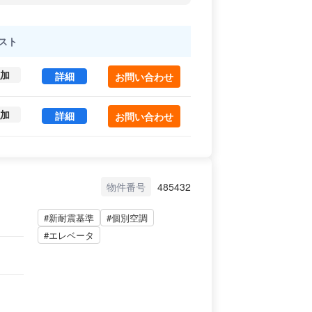
へのアクセスも良好です。
スト
加
PLANEX813 2-202 (45.75㎡) ｜文京区 の賃
詳細
お問い合わせ
加
ＰＬＡＮＥＸ８１３ビル 202 (45.75㎡) ｜文京区
詳細
お問い合わせ
物件番号
485432
#新耐震基準
#個別空調
#エレベータ