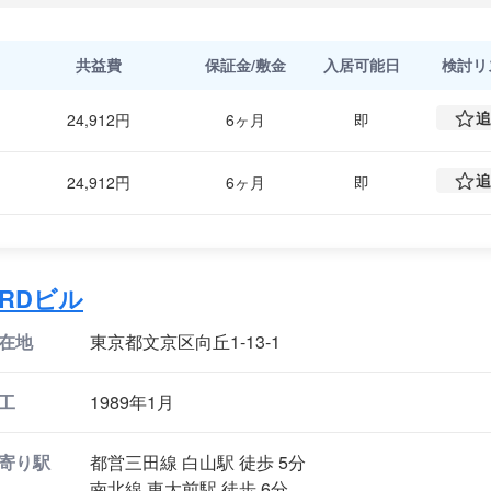
名所も近く、都営三田線で大手町方面、南北線で飯田橋・溜池山王方面
共益費
保証金/敷金
入居可能日
検討
リ
追
24,912円
6ヶ月
即
追
24,912円
6ヶ月
即
KRDビル
在地
東京都文京区向丘1-13-1
工
1989年1月
寄り駅
都営三田線 白山駅 徒歩 5分
南北線 東大前駅 徒歩 6分