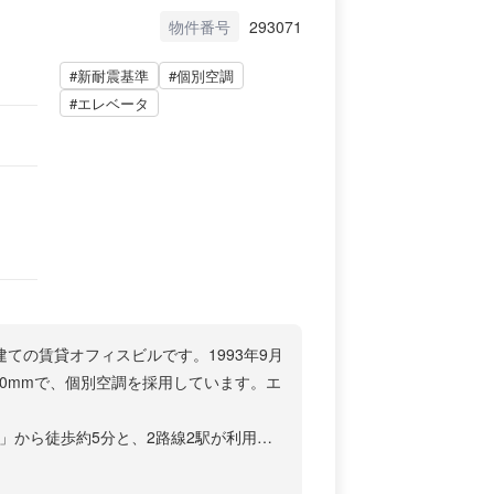
物件番号
293071
#新耐震基準
#個別空調
#エレベータ
建ての賃貸オフィスビルです。1993年9月
70mmで、個別空調を採用しています。エ
」から徒歩約5分と、2路線2駅が利用可
区です。白山神社や六義園など歴史的な