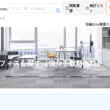
閲覧履
検討リス
所移転
歴
ト
ック
沿線から検索
エ
オフィスを探す（仲介手数料無料）