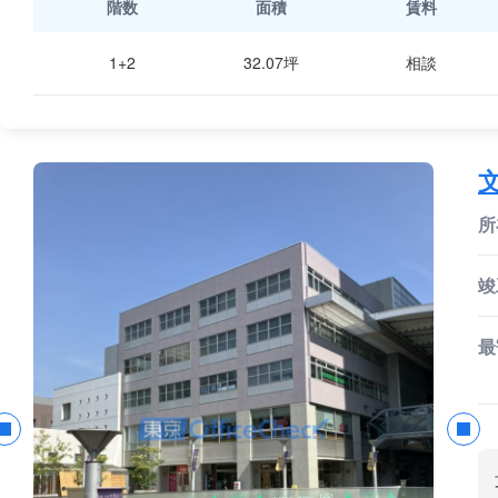
階数
面積
賃料
1+2
32.07坪
相談
所
竣
最