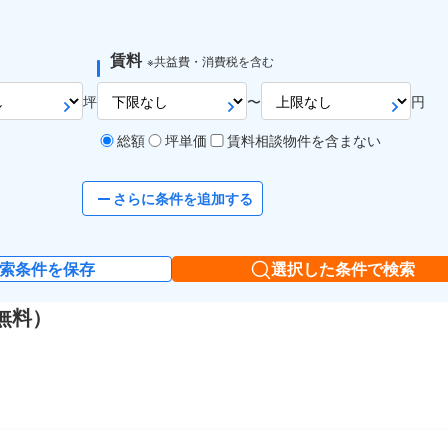
賃料
※共益費・消費税を含む
坪
〜
円
総額
坪単価
賃料相談物件を含まない
さらに条件を追加する
索条件を保存
選択した条件で検索
無料）