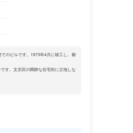
建てのビルです。1973年4月に竣工し、都
件です。文京区の閑静な住宅街に立地しな
洋大学にも近い文教エリアに位置し、周辺