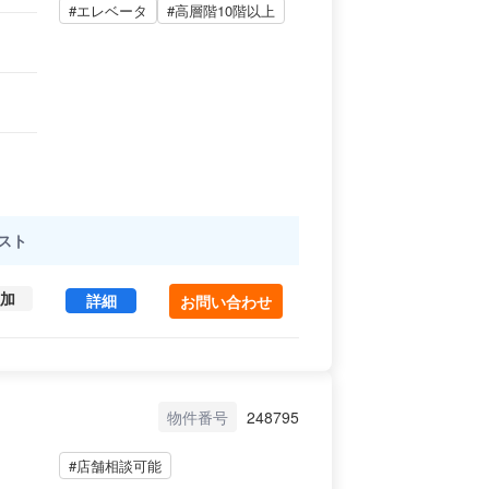
#エレベータ
#高層階10階以上
スト
加
荒川 6 (51.47㎡) ｜文京区 の賃貸オフィス・セット
詳細
お問い合わせ
物件番号
248795
#店舗相談可能