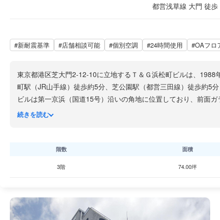
都営浅草線 大門 徒歩 
#新耐震基準
#店舗相談可能
#個別空調
#24時間使用
#OAフロ
東京都港区芝大門2-12-10に立地するＴ＆Ｇ浜松町ビルは、19
町駅（JR山手線）徒歩約5分、芝公園駅（都営三田線）徒歩約5
ビルは第一京浜（国道15号）沿いの角地に位置しており、前面ガ
を完備しています。男女別トイレが各フロアに設けられており、
続きを読む
周辺は成熟したオフィス街で、増上寺や芝公園といった緑豊かな
が集積するエリアです。通り沿いにはコンビニエンスストアや飲
階数
面積
3階
74.00坪