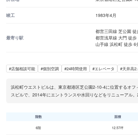
竣工
1983年4月
都営三田線 芝公園 徒
最寄り駅
都営浅草線 大門 徒歩 
山手線 浜松町 徒歩 6
#店舗相談可能
#個別空調
#24時間使用
#エレベータ
#天井高2
浜松町ウエストビルは、東京都港区芝公園2-10-4に位置するオ
スビルで、2014年にエントランスや水回りなどをリニューアル。
階数
面積
6階
12.57坪