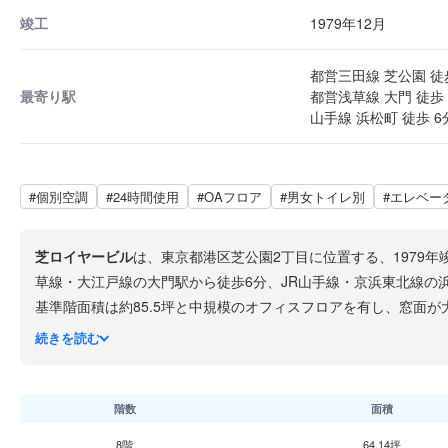
竣工
1979年12月
都営三田線 芝公園 徒
最寄り駅
都営浅草線 大門 徒歩 
山手線 浜松町 徒歩 6
#個別空調
#24時間使用
#OAフロア
#男女トイレ別
#エレベー
芝ロイヤービル
は、東京都港区芝公園2丁目に位置する、1979
草線・大江戸線の大門駅から徒歩6分、JR山手線・京浜東北線の
基準階面積は約85.5坪と中規模のオフィスフロアを有し、窓面
タイルカーペットの床仕様、機械警備システムが導入されていま
続きを読む
エントランスには波型の天井やガラスがはめ込まれた円柱など、
く、緑豊かな環境の中でビジネスに取り組める、管理状態の良い
階数
面積
8階
64.14坪