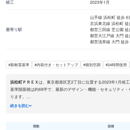
竣工
2023年1月
山手線 浜松町 徒歩 6
京浜東北線 浜松町 徒
最寄り駅
都営三田線 芝公園 徒
都営大江戸線 大門 徒
都営浅草線 大門 徒歩 
#新耐震基準
#内装付き・セットアップ
#個別空調
#24時間使用
浜松町ＰＲＥＸ
は、東京都港区芝2丁目に位置する2023年1月
基準階面積は約69坪で、最新のデザイン・機能・セキュリティ・
ります。
1階には入居者専用の共用ラウンジが設けられ、屋上にはレイン
続きを読む
階数
面積