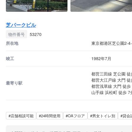
芝パークビル
物件番号
53270
所在地
東京都港区芝公園2-4-
竣工
1982年7月
都営三田線 芝公園 徒
都営大江戸線 大門 徒
最寄り駅
都営浅草線 大門 徒歩 
山手線 浜松町 徒歩 7
#店舗相談可能
#24時間使用
#OAフロア
#男女トイレ別
#貸会