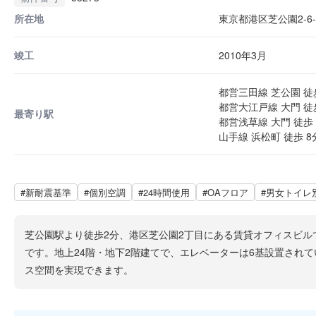
所在地
東京都港区芝公園2-6-
竣工
2010年3月
都営三田線 芝公園 徒
都営大江戸線 大門 徒
最寄り駅
都営浅草線 大門 徒歩 
山手線 浜松町 徒歩 8
#新耐震基準
#個別空調
#24時間使用
#OAフロア
#男女トイレ
芝公園駅より徒歩2分、港区芝公園2丁目にある賃貸オフィスビル
です。地上24階・地下2階建てで、エレベーターは6基設置され
ス空間を実現できます。