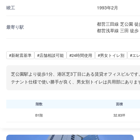
竣工
1993年2月
都営三田線 芝公園 徒
最寄り駅
都営浅草線 三田 徒歩 
#新耐震基準
#店舗相談可能
#24時間使用
#男女トイレ別
#エ
芝公園駅より徒歩1分、港区芝3丁目にある賃貸オフィスビルです。
テナント仕様で使い勝手が良く、男女別トイレは共用部にありま
階数
面積
B1階
32.83坪