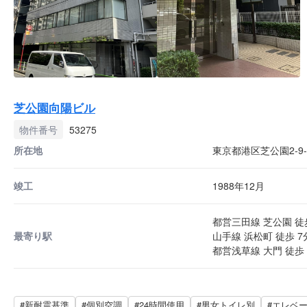
芝公園向陽ビル
物件番号
53275
所在地
東京都港区芝公園2-9-
竣工
1988年12月
都営三田線 芝公園 徒
最寄り駅
山手線 浜松町 徒歩 7
都営浅草線 大門 徒歩 
#新耐震基準
#個別空調
#24時間使用
#男女トイレ別
#エレベ