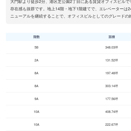
大門駅より徒歩2分、港区芝公園2丁目にある賃貸オフィスビルで
存在感も抜群です。地上14階・地下1階建てで、エレベーターは
ニューアルを継続することで、オフィスビルとしてのグレードの
階数
面積
5B
348.03坪
2A
131.52坪
8A
197.48坪
8A
303.14坪
9A
177.56坪
10A
408.74坪
10A
222.67坪