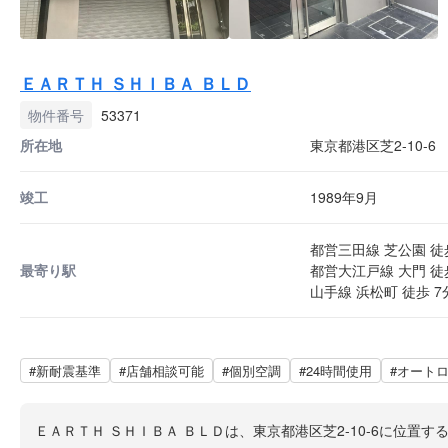
ＥＡＲＴＨ ＳＨＩＢＡ ＢＬＤ
物件番号
53371
所在地
東京都港区芝2-10-6
竣工
1989年9月
都営三田線 芝公園 徒
最寄り駅
都営大江戸線 大門 徒
山手線 浜松町 徒歩 7
#新耐震基準
#店舗相談可能
#個別空調
#24時間使用
#オート
ＥＡＲＴＨ ＳＨＩＢＡ ＢＬＤは、東京都港区芝2-10-6に位