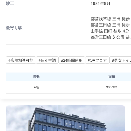
竣工
1981年9月
都営浅草線 三田 徒歩 
都営三田線 三田 徒歩 
最寄り駅
山手線 田町 徒歩 4分
都営三田線 芝公園 徒
#店舗相談可能
#個別空調
#24時間使用
#OAフロア
#男女トイ
階数
面積
4階
93.99坪