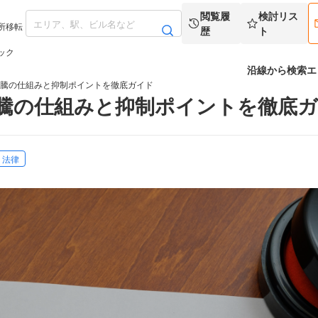
閲覧履
検討リス
所移転
歴
ト
ック
沿線から検索
エ
高騰の仕組みと抑制ポイントを徹底ガイド
高騰の仕組みと抑制ポイントを徹底
・法律