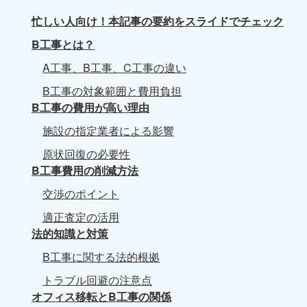
忙しい人向け！本記事の要約をスライドでチェック
B工事とは？
A工事、B工事、C工事の違い
B工事の対象範囲と費用負担
B工事の費用が高い理由
施設の指定業者による影響
原状回復の必要性
B工事費用の削減方法
交渉のポイント
適正査定の活用
法的知識と対策
B工事に関する法的根拠
トラブル回避の注意点
オフィス移転とB工事の関係