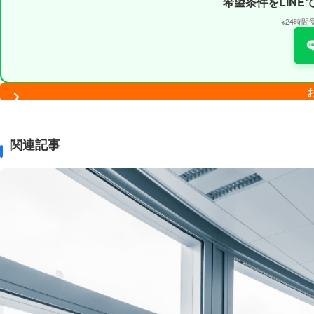
希望条件をLIN
※24時
関連記事