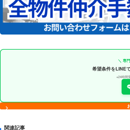
＼ 専
希望条件をLIN
※24時
関連記事