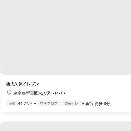
西大久保イレブン
東京都新宿区大久保2-14-16
44.77坪 〜
1
東新宿 徒歩 6分
面積
空きフロア
最寄り駅