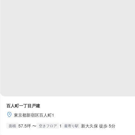
百人町一丁目戸建
東京都新宿区百人町1
57.5坪 〜
1
新大久保 徒歩 5分
面積
空きフロア
最寄り駅