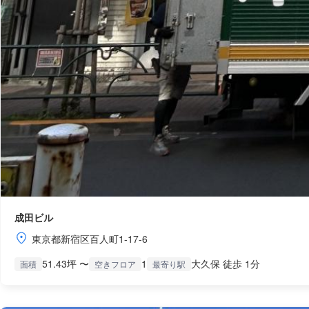
成田ビル
東京都新宿区百人町1-17-6
51.43坪 〜
1
大久保 徒歩 1分
面積
空きフロア
最寄り駅