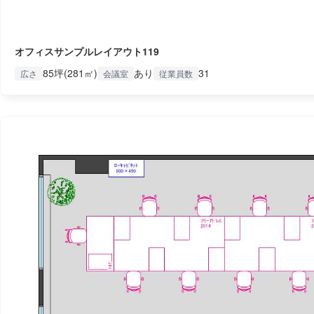
オフィスサンプルレイアウト119
85坪(281㎡)
あり
31
広さ
会議室
従業員数