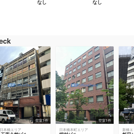
なし
なし
ck
空室1件
空室1件
日本橋エリア
日本橋本町エリア
新橋エ