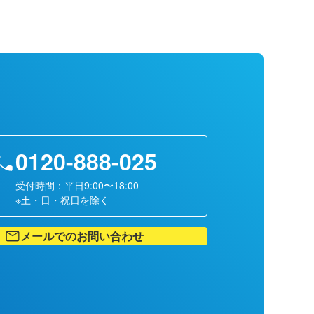
0120-888-025
受付時間：平日9:00〜18:00
※土・日・祝日を除く
メールでのお問い合わせ