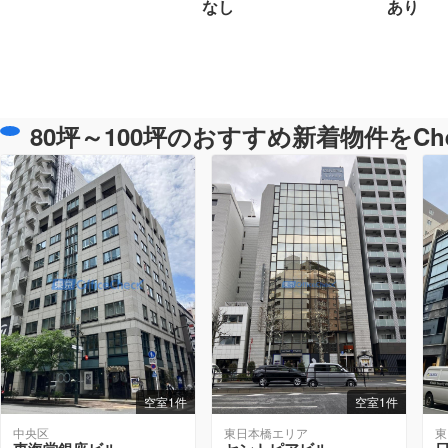
なし
あり
80坪～100坪のおすすめ新着物件をChe
空室1件
空室1件
中央区
東日本橋エリア
東