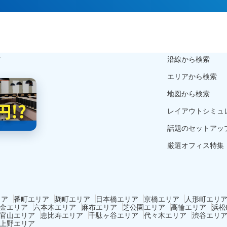
ら
沿線から検索
エリアから検索
地図から検索
レイアウトシミュ
話題のセットアッ
厳選オフィス特集
リア
番町エリア
麹町エリア
日本橋エリア
京橋エリア
人形町エリ
金エリア
六本木エリア
麻布エリア
芝公園エリア
高輪エリア
浜松
官山エリア
恵比寿エリア
千駄ヶ谷エリア
代々木エリア
渋谷エリ
上野エリア