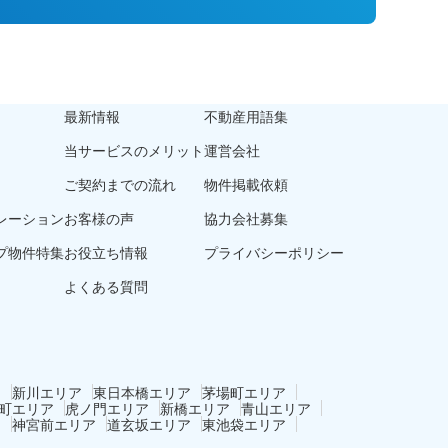
最新情報
不動産用語集
当サービスのメリット
運営会社
ご契約までの流れ
物件掲載依頼
レーション
お客様の声
協力会社募集
プ物件特集
お役立ち情報
プライバシーポリシー
よくある質問
ア
新川エリア
東日本橋エリア
茅場町エリア
町エリア
虎ノ門エリア
新橋エリア
青山エリア
ア
神宮前エリア
道玄坂エリア
東池袋エリア