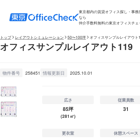
東京都内の賃貸オフィス探し・事務
なら
仲介手数料無料の東京オフィスチェ
トップ
レイアウトシミュレーション
50〜100坪
オフィスサンプルレイアウト1
オフィスサンプルレイアウト119
物件番号
258451
情報更新日
2025.10.01
広さ
従業員数
85坪
31
(281㎡)
更衣室
休憩スペース