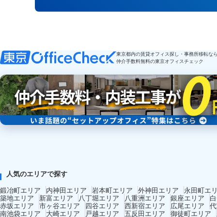
東京都内の賃貸オフィス探し・事務所移転な
仲介手数料無料の東京オフィスチェック
人気のエリアで探す
鍛冶町エリア
内神田エリア
岩本町エリア
外神田エリア
永田町エ
築地エリア
新富エリア
八丁堀エリア
八重洲エリア
銀座エリア
白
赤坂エリア
市ヶ谷エリア
四谷エリア
西新宿エリア
広尾エリア
代
南池袋エリア
大崎エリア
戸越エリア
五反田エリア
御徒町エリア