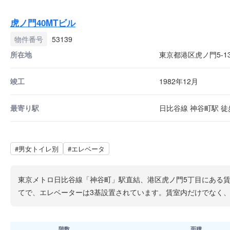
虎ノ門40MTビル
物件番号
53139
所在地
東京都港区虎ノ門5-13
竣工
1982年12月
最寄り駅
日比谷線 神谷町駅 徒歩
#男女トイレ別
#エレベータ
東京メトロ日比谷線「神谷町」駅直結、港区虎ノ門5丁目にある賃
てで、エレベーターは3基設置されています。賃室内だけでなく
階数
面積