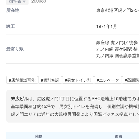
物件番号
260089
所在地
東京都港区虎ノ門2-5-
竣工
1971年1月
銀座線 虎ノ門駅 徒歩 
最寄り駅
丸ノ内線 霞ケ関駅 徒
丸ノ内線 国会議事堂前
#店舗相談可能
#個別空調
#男女トイレ別
#エレベータ
#高層階
末広ビル
は、港区虎ノ門1丁目に位置するSRC造地上10階建ての
基準階面積は約45坪で、男女別トイレを完備し、個別空調や機械
虎ノ門エリアは近年の大規模再開発により国際ビジネス拠点とし
階数
面積