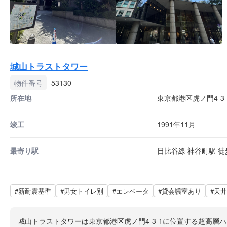
城山トラストタワー
物件番号
53130
所在地
東京都港区虎ノ門4-3-
竣工
1991年11月
最寄り駅
日比谷線 神谷町駅 徒歩
#新耐震基準
#男女トイレ別
#エレベータ
#貸会議室あり
#天井
城山トラストタワーは東京都港区虎ノ門4-3-1に位置する超高層