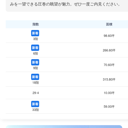
みを一望できる圧巻の眺望が魅力。ぜひ一度ご内見ください。
階数
面積
新着
98.60坪
3階
新着
266.60坪
6階
新着
70.60坪
9階
新着
315.80坪
18階
29-4
10.00坪
新着
59.00坪
33階