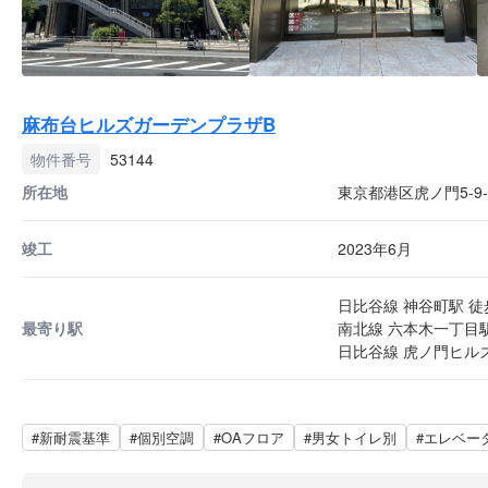
麻布台ヒルズガーデンプラザB
物件番号
53144
所在地
東京都港区虎ノ門5-9-
竣工
2023年6月
日比谷線 神谷町駅 徒
最寄り駅
南北線 六本木一丁目駅
日比谷線 虎ノ門ヒルズ
#新耐震基準
#個別空調
#OAフロア
#男女トイレ別
#エレベー