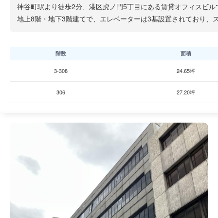
神谷町駅より徒歩2分、港区虎ノ門5丁目にある賃貸オフィスビル
地上8階・地下3階建てで、エレベーターは3基設置されており、
階数
面積
3-308
24.65坪
306
27.20坪