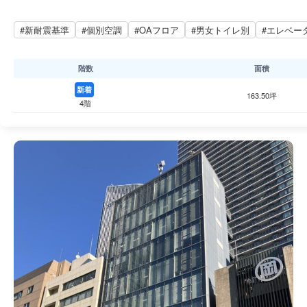
#新耐震基準
#個別空調
#OAフロア
#男女トイレ別
#エレベー
階数
面積
新着
163.50坪
4階