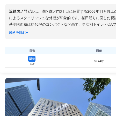
近鉄虎ノ門ビル
は、港区虎ノ門3丁目に位置する2006年11月
によるスタイリッシュな外観が印象的です。桜田通りに面した視
基準階面積は約40坪のコンパクトな区画で、男女別トイレ・OA
東京メトロ日比谷線虎ノ門ヒルズ駅から徒歩約1分、神谷町駅から
続きを読む
階数
面積
新着
37.44坪
4階