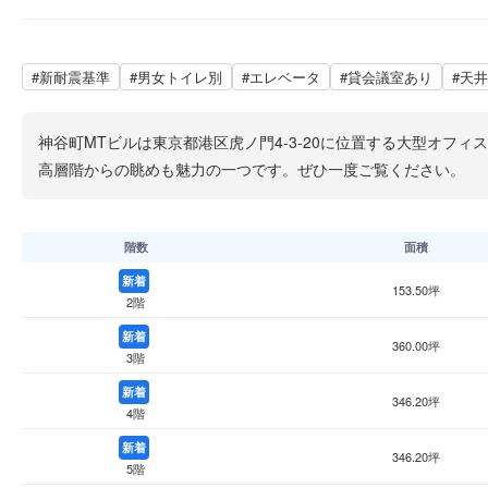
#新耐震基準
#男女トイレ別
#エレベータ
#貸会議室あり
#天井
神谷町MTビルは東京都港区虎ノ門4-3-20に位置する大型オフ
高層階からの眺めも魅力の一つです。ぜひ一度ご覧ください。
階数
面積
新着
153.50坪
2階
新着
360.00坪
3階
新着
346.20坪
4階
新着
346.20坪
5階