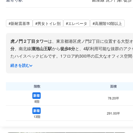
#新耐震基準
#男女トイレ別
#エレベータ
#高層階10階以上
虎ノ門２丁目タワー
は、東京都港区虎ノ門2丁目に位置する大型
分
、南北線
溜池山王駅
から
徒歩8分
と、4駅利用可能な抜群のアク
たハイスペックビルです。1フロア約300坪の広大なオフィス空間
霞ヶ関
の官庁街が広がり、都内有数のビジネスの中枢に位置して
続きを読む
階数
面積
新着
78.20坪
8階
新着
291.00坪
13階