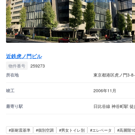
近鉄虎ノ門ビル
物件番号
259273
所在地
東京都港区虎ノ門3-8-
竣工
2006年11月
最寄り駅
日比谷線 神谷町駅 徒歩
#新耐震基準
#個別空調
#男女トイレ別
#エレベータ
#高層階1