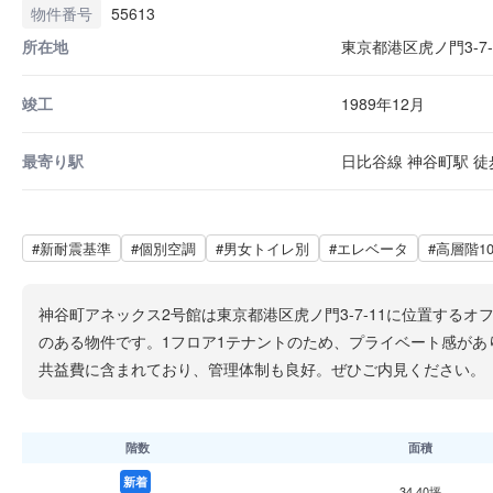
物件番号
55613
所在地
東京都港区虎ノ門3-7-
竣工
1989年12月
最寄り駅
日比谷線 神谷町駅 徒歩
#新耐震基準
#個別空調
#男女トイレ別
#エレベータ
#高層階1
神谷町アネックス2号館は東京都港区虎ノ門3-7-11に位置す
のある物件です。1フロア1テナントのため、プライベート感があ
共益費に含まれており、管理体制も良好。ぜひご内見ください。
階数
面積
新着
34.40坪