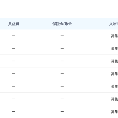
共益費
保証金/敷金
入居
ー
ー
募
ー
ー
募
ー
ー
募
ー
ー
募
ー
ー
募
ー
ー
募
ー
ー
募