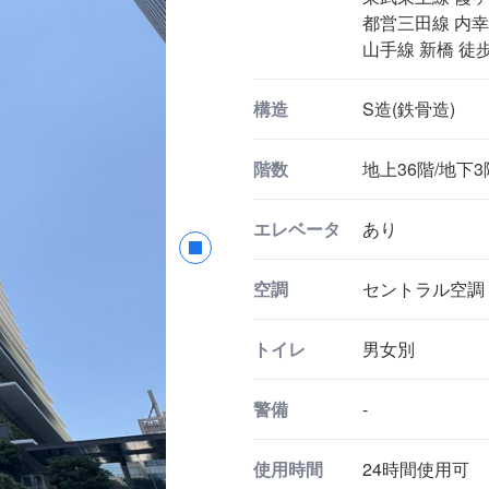
都営三田線 内幸
山手線 新橋 徒歩
構造
S造(鉄骨造)
階数
地上36階/地下3
エレベータ
あり
空調
セントラル空調
トイレ
男女別
警備
-
使用時間
24時間使用可