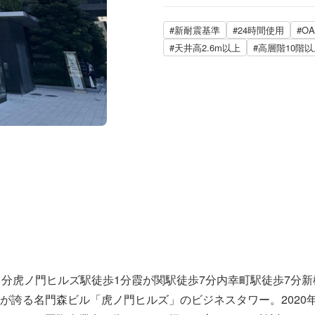
#新耐震基準
#24時間使用
#O
#天井高2.6m以上
#高層階10階以
分虎ノ門ヒルズ駅徒歩1分霞が関駅徒歩7分内幸町駅徒歩7分新
る名門森ビル「虎ノ門ヒルズ」のビジネスタワー。2020年築S/