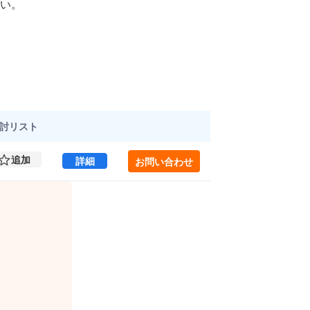
い。
討
リスト
追加
虎ノ門ヒルズビジネスタワー 5 (145.12㎡) 
詳細
お問い合わせ