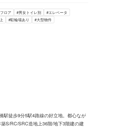
Aフロア
#男女トイレ別
#エレベータ
上
#駐輪場あり
#大型物件
橋駅徒歩9分5駅4路線の好立地。都心なが
RC/SRC造地上36階/地下3階建の建