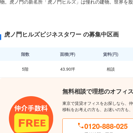
物。虎ノ門の新名所「虎ノ門ヒルズ」は憧れの建物。世界を股
虎ノ門ヒルズビジネスタワー の募集中区画
階数
面積(坪)
賃料(円)
5階
43.90坪
相談
無料相談で理想のオフィ
東京で賃貸オフィスをお探しなら、仲
移転をお考えの方も、お迷いの方も、
0120-888-025