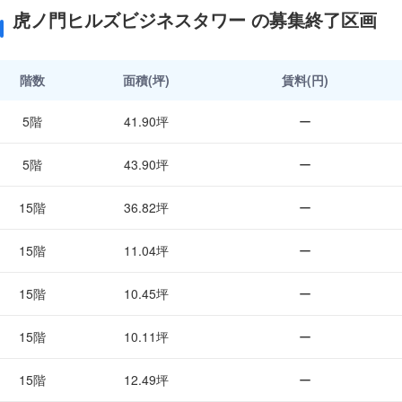
虎ノ門ヒルズビジネスタワー の募集終了区画
階数
面積(坪)
賃料(円)
5階
41.90坪
ー
5階
43.90坪
ー
15階
36.82坪
ー
15階
11.04坪
ー
15階
10.45坪
ー
15階
10.11坪
ー
15階
12.49坪
ー