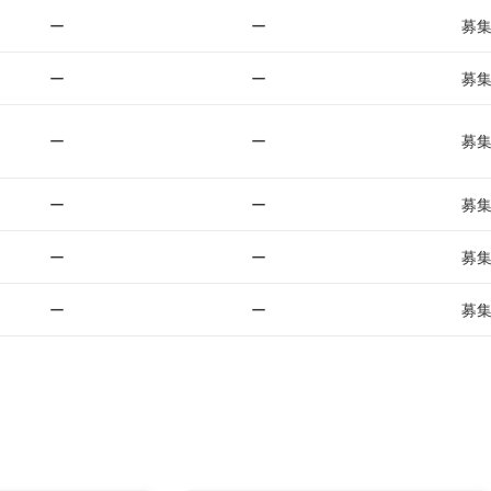
ー
ー
募
ー
ー
募
ー
ー
募
ー
ー
募
ー
ー
募
ー
ー
募