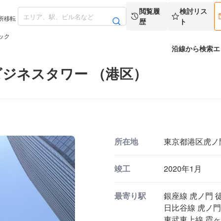
閲覧履
検討リス
所移転
歴
ト
ック
沿線から検索
エ
ジネスタワー （港区）
所在地
東京都港区虎ノ門1
竣工
2020年1月
最寄り駅
銀座線 虎ノ門 徒
日比谷線 虎ノ門
東武東上線 霞ヶ