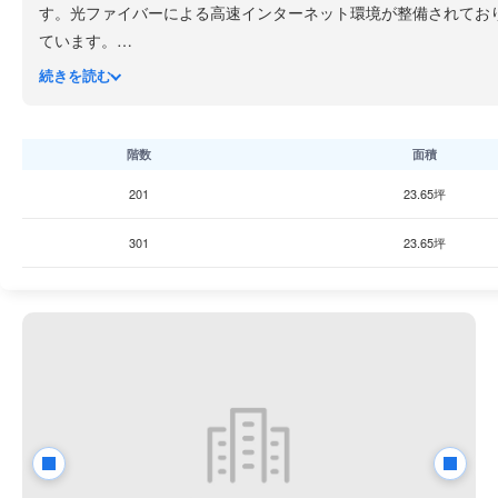
す。光ファイバーによる高速インターネット環境が整備されてお
ています。
最寄り駅は
東京メトロ日比谷線 広尾駅から徒歩5分
で、日比谷線
続きを読む
ーカリー、飲食店、コンビニエンスストア、ドラッグストアが徒
広尾エリアは渋谷・恵比寿・青山・六本木に四方を囲まれた
都内
オフィスビルや商業施設が並ぶ一方、路地に入ると静かで品格の
階数
面積
辺に位置し、落ち着いた質の高いオフィス環境を求める企業にと
201
23.65坪
301
23.65坪