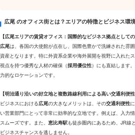
広尾 のオフィス街とは？エリアの特徴とビジネス環
【広尾エリアの賃貸オフィス：国際的なビジネス拠点としての
広尾
は、各国の大使館が点在し、国際色豊かで洗練された雰囲
資産となります。特に外資系企業や海外展開を視野に入れたス
視点を持つ優秀な人材の確保（
採用優位性
）にも直結します。
力的なロケーションです。
【明治通り沿いの好立地と複数路線利用による高い交通利便性
ビジネスにおける
広尾
の大きなメリットは、その
交通利便性
に
い営業部門にとって非常に効率的な立地です。例えば、入力情
スムーズです。また、
恵比寿駅
も徒歩圏内にあるため、JR線
ビジネスチャンスを逃しません。