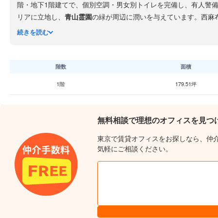
階・地下1階建てで、個別空調・男女別トイレを完備し、有人警
リアに立地し、
青山霊園
の緑が周辺に潤いを与えています。西麻
アドレスのオフィスビルです。
続きを読む
階数
面積
1階
179.51坪
無料相談で理想のオフィスを見つ
東京で賃貸オフィスをお探しなら、仲
気軽にご相談ください。