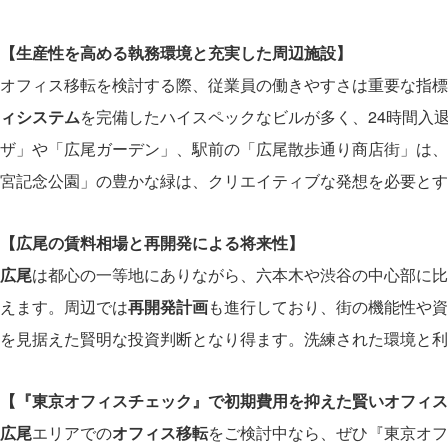
【生産性を高める執務環境と充実した周辺施設】
オフィス移転を検討する際、従業員の働きやすさは重要な指標
ィシステム
を完備したハイスペックなビルが多く、24時間入
ザ」や「広尾ガーデン」、駅前の「広尾散歩通り商店街」は、
宮記念公園」の豊かな緑は、クリエイティブな発想を必要とす
【広尾の賃料相場と再開発による将来性】
広尾
は都心の一等地にありながら、六本木や渋谷の中心部に比
えます。周辺では
再開発計画
も進行しており、街の機能性や資
を見据えた賢明な投資判断となり得ます。洗練された環境と利
【『東京オフィスチェック』で初期費用を抑えた賢いオフィス
広尾
エリアでの
オフィス移転
をご検討中なら、ぜひ『東京オフ