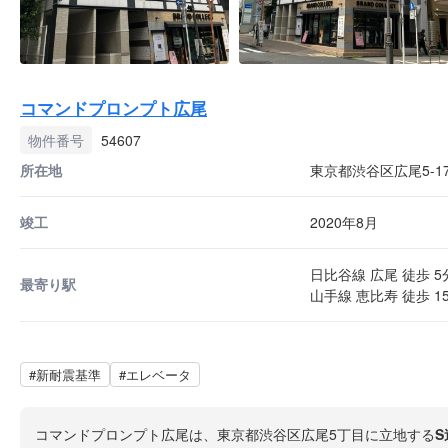
コマンドプロンプト広尾
物件番号
54607
所在地
東京都渋谷区広尾5-17
竣工
2020年8月
日比谷線 広尾 徒歩 5
最寄り駅
山手線 恵比寿 徒歩 1
#新耐震基準
#エレベータ
コマンドプロンプト広尾は、東京都渋谷区広尾5丁目に立地する
S