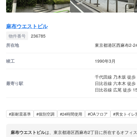
麻布ウエストビル
物件番号
236785
所在地
東京都港区西麻布2-24
竣工
1990年3月
千代田線 乃木坂 徒歩 
最寄り駅
日比谷線 六本木 徒歩 
日比谷線 広尾 徒歩 1
#新耐震基準
#個別空調
#24時間使用
#OAフロア
#男女トイレ
麻布ウエストビル
は、東京都港区西麻布2丁目に所在するオフィ