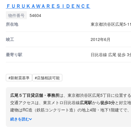
ＦＵＲＵＫＡＷＡＲＥＳＩＤＥＮＣＥ
物件番号
54604
所在地
東京都渋谷区広尾5-11
竣工
2012年6月
最寄り駅
日比谷線 広尾 徒歩 3
#新耐震基準
#店舗相談可能
広尾５丁目貸店舗・事務所
は、東京都渋谷区広尾5丁目に位置す
交通アクセスは、東京メトロ日比谷線
広尾駅
から
徒歩3分
と好立
建物はRC造（鉄筋コンクリート造）の地上4階・地下1階建てで
周辺には広尾プラザや広尾公園があり、高級スーパーやカフェ、
続きを読む
す。