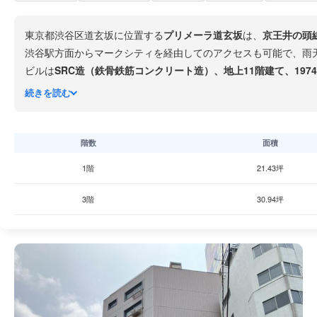
東京都渋谷区道玄坂に位置する
プリメーラ道玄坂
は、
京王井の頭
渋谷駅方面からマークシティを経由してのアクセスも可能で、雨
ビルは
SRC造（鉄骨鉄筋コンクリート造）、地上11階建て、1974
えています。賃貸会議室の利用にも対応しています。
続きを読む
道玄坂エリアは渋谷の主要繁華街でありながら、IT企業やクリ
り、ランチや打合せ後の利便性も高い環境です。渋谷に拠点を持
階数
面積
1階
21.43坪
3階
30.94坪