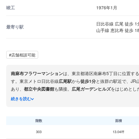
竣工
1976年1月
日比谷線 広尾 徒歩 1
最寄り駅
山手線 恵比寿 徒歩 1
#店舗相談可能
南麻布フラワーマンション
は、東京都港区南麻布5丁目に位置す
す。東京メトロ日比谷線
広尾駅
から
徒歩1分
と抜群の駅近で、JR
あり、
都立中央図書館
も隣接。
広尾ガーデンヒルズ
をはじめとし
スの拠点にふさわしい環境です。
続きを読む
階数
面積
303
13.04坪