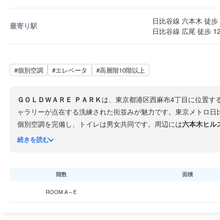
日比谷線 六本木 徒歩 
最寄り駅
日比谷線 広尾 徒歩 1
#個別空調
#エレベータ
#高層階10階以上
ＧＯＬＤＷＡＲＥ ＰＡＲＫ
は、東京都港区西麻布4丁目に位置す
ャラリーが点在する洗練された街並みが魅力です。東京メトロ日
個別空調を完備し、トイレは男女共同です。周辺には
六本木ヒル
ション関連企業にもふさわしいオフィス環境です。
続きを読む
階数
面積
ROOM A～E