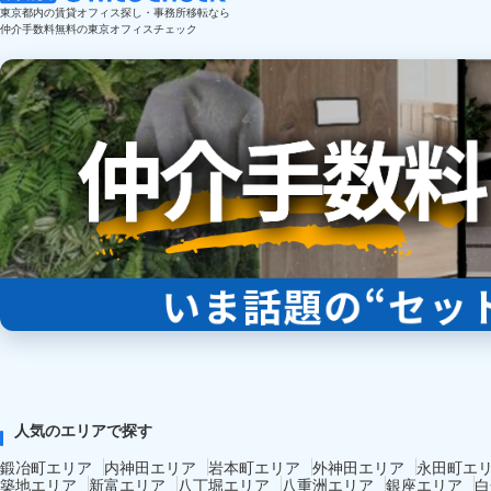
東京都内の賃貸オフィス探し・事務所移転なら
仲介手数料無料の東京オフィスチェック
人気のエリアで探す
鍛冶町エリア
内神田エリア
岩本町エリア
外神田エリア
永田町エ
築地エリア
新富エリア
八丁堀エリア
八重洲エリア
銀座エリア
白