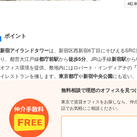
#駐
ポイント
新宿アイランドタワー
は、新宿区西新宿6丁目にそびえるSR
り、都営大江戸線
都庁前駅
から
徒歩5分
、JR山手線
新宿駅
から
オフィス環境を提供。敷地内にはロバート・インディアナの
「
イレストランを擁します。
東京都庁
や
新宿中央公園
にも近い、
無料相談で理想のオフィスを見つ
東京で賃貸オフィスをお探しなら、仲
話でお気軽にご相談ください。