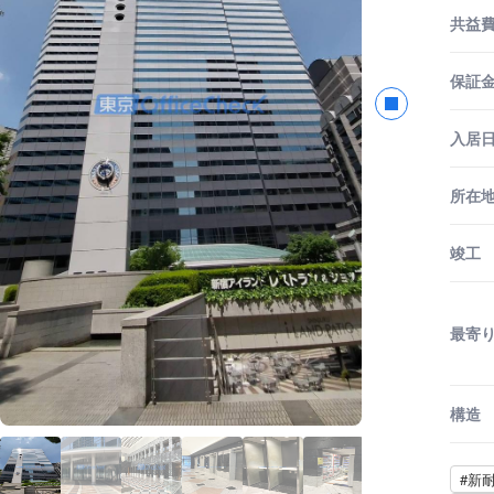
共益
保証金
入居
所在
竣工
最寄
構造
#新