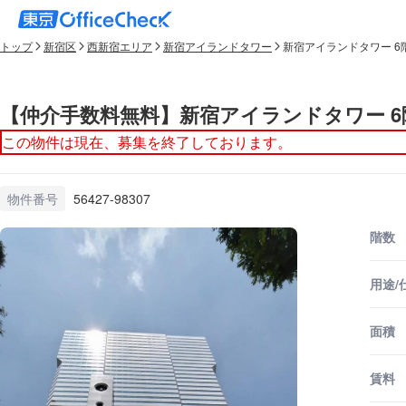
トップ
新宿区
西新宿エリア
新宿アイランドタワー
新宿アイランドタワー 6
【仲介手数料無料】新宿アイランドタワー 6
この物件は現在、募集を終了しております。
物件番号
56427-98307
階数
用途/
面積
賃料