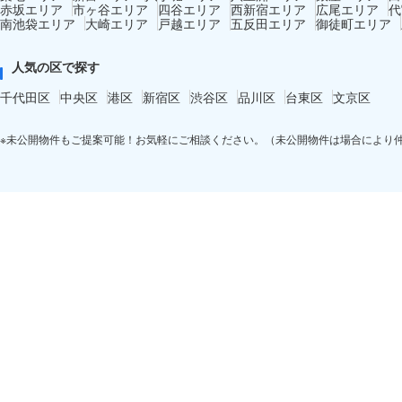
赤坂エリア
市ヶ谷エリア
四谷エリア
西新宿エリア
広尾エリア
代
南池袋エリア
大崎エリア
戸越エリア
五反田エリア
御徒町エリア
人気の区で探す
千代田区
中央区
港区
新宿区
渋谷区
品川区
台東区
文京区
※未公開物件もご提案可能！お気軽にご相談ください。（未公開物件は場合により