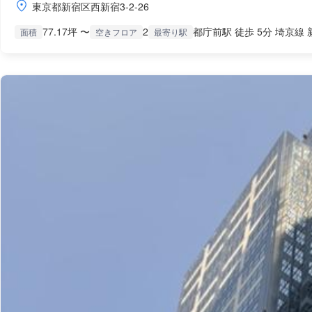
東京都新宿区西新宿3-2-26
77.17坪 〜
2
都庁前駅 徒歩 5分 埼京線 
面積
空きフロア
最寄り駅