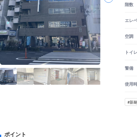
階数
エレ
空調
トイ
警備
使用
#新
ポイント