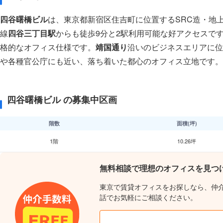
四谷曙橋ビル
は、東京都新宿区住吉町に位置するSRC造・地
線
四谷三丁目駅
からも徒歩9分と2駅利用可能な好アクセスで
格的なオフィス仕様です。
靖国通り
沿いのビジネスエリアに位
や各種官公庁にも近い、落ち着いた都心のオフィス立地です。
四谷曙橋ビル の募集中区画
階数
面積(坪)
1階
10.26坪
無料相談で理想のオフィスを見つ
東京で賃貸オフィスをお探しなら、仲
話でお気軽にご相談ください。