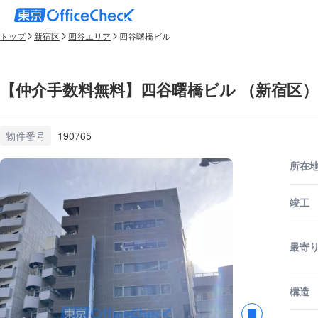
トップ
新宿区
四谷エリア
四谷曙橋ビル
【仲介手数料無料】四谷曙橋ビル （新宿区）
物件番号
190765
所在
竣工
最寄
構造