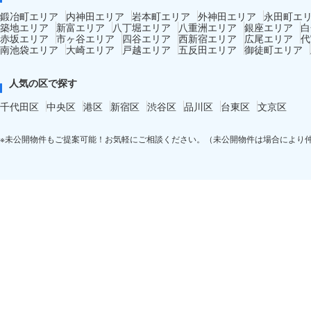
鍛冶町エリア
内神田エリア
岩本町エリア
外神田エリア
永田町エ
築地エリア
新富エリア
八丁堀エリア
八重洲エリア
銀座エリア
白
赤坂エリア
市ヶ谷エリア
四谷エリア
西新宿エリア
広尾エリア
代
南池袋エリア
大崎エリア
戸越エリア
五反田エリア
御徒町エリア
人気の区で探す
千代田区
中央区
港区
新宿区
渋谷区
品川区
台東区
文京区
※未公開物件もご提案可能！お気軽にご相談ください。（未公開物件は場合により