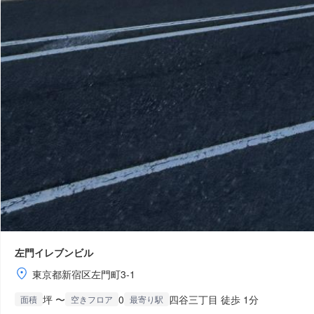
左門イレブンビル
東京都新宿区左門町3-1
坪 〜
0
四谷三丁目 徒歩 1分
面積
空きフロア
最寄り駅