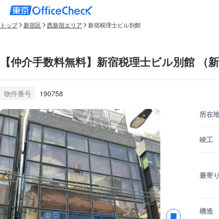
トップ
新宿区
西新宿エリア
新宿税理士ビル別館
【仲介手数料無料】新宿税理士ビル別館 （
物件番号
190758
所在
竣工
最寄
構造