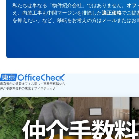
私たちは単なる「物件紹介会社」ではありません。
オフ
え、内装工事も中間マージンを排除した
適正価格
でご提
を抑えたい」など、移転をお考えの方はメールまたはお
東京都内の賃貸オフィス探し・事務所移転なら
仲介手数料無料の東京オフィスチェック