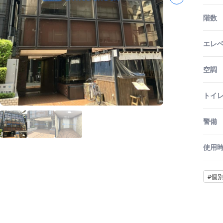
階数
エレ
空調
トイ
警備
使用
#個