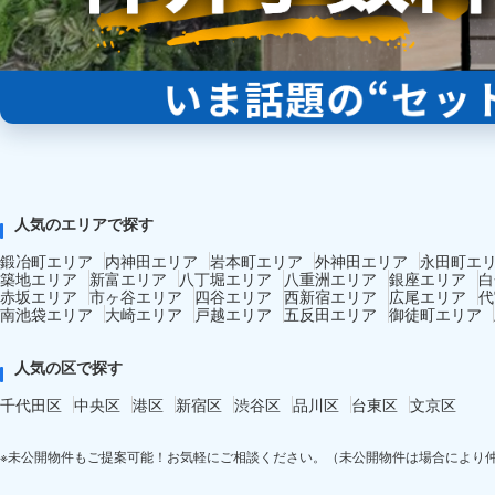
人気のエリアで探す
鍛冶町エリア
内神田エリア
岩本町エリア
外神田エリア
永田町エ
築地エリア
新富エリア
八丁堀エリア
八重洲エリア
銀座エリア
白
赤坂エリア
市ヶ谷エリア
四谷エリア
西新宿エリア
広尾エリア
代
南池袋エリア
大崎エリア
戸越エリア
五反田エリア
御徒町エリア
人気の区で探す
千代田区
中央区
港区
新宿区
渋谷区
品川区
台東区
文京区
※未公開物件もご提案可能！お気軽にご相談ください。（未公開物件は場合により