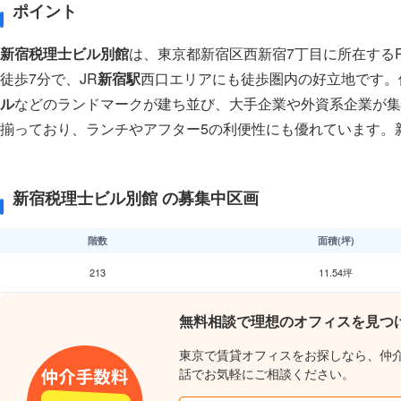
ポイント
新宿税理士ビル別館
は、東京都新宿区西新宿7丁目に所在する
徒歩7分で、JR
新宿駅
西口エリアにも徒歩圏内の好立地です。
ル
などのランドマークが建ち並び、大手企業や外資系企業が集
揃っており、ランチやアフター5の利便性にも優れています。
新宿税理士ビル別館 の募集中区画
階数
面積(坪)
213
11.54坪
無料相談で理想のオフィスを見つ
東京で賃貸オフィスをお探しなら、仲
話でお気軽にご相談ください。