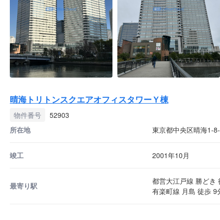
晴海トリトンスクエアオフィスタワーＹ棟
物件番号
52903
所在地
東京都中央区晴海1-8-
竣工
2001年10月
都営大江戸線 勝どき 
最寄り駅
有楽町線 月島 徒歩 9