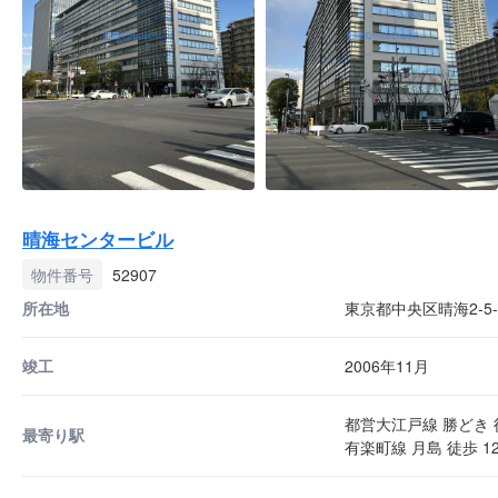
晴海センタービル
物件番号
52907
所在地
東京都中央区晴海2-5-
竣工
2006年11月
都営大江戸線 勝どき 
最寄り駅
有楽町線 月島 徒歩 1