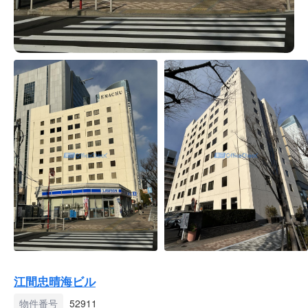
江間忠晴海ビル
物件番号
52911