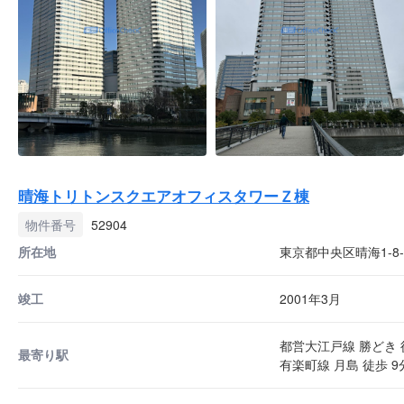
晴海トリトンスクエアオフィスタワーＺ棟
物件番号
52904
所在地
東京都中央区晴海1-8-
竣工
2001年3月
都営大江戸線 勝どき 
最寄り駅
有楽町線 月島 徒歩 9