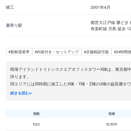
竣工
2001年4月
都営大江戸線 勝どき 
最寄り駅
有楽町線 月島 徒歩 1
#新耐震基準
#内装付き・セットアップ
#店舗相談可能
#24時間
晴海アイランドトリトンスクエアオフィスタワーX棟は、東京都中央区
誇ります。
同エリアには同時期に竣工したX棟・Y棟・Z棟の3棟の超高層タ
業・住宅が一体となった湾岸ビジネスゾーンとして晴海エリアの
続きを読む
アクセスは都営大江戸線「勝どき」駅から徒歩約6分、東京メト
リッジ」を経由してスムーズにビルまでアクセスできます。
基準階の貸室面積は約600坪で、柱のない開放的な無柱空間が確保され
階数
面積
耐震性能においては、超高層建築として日本で初めて「被害レベ
8北2
52.80坪
「連結制御ブリッジ」による制振構造を備えており、地下約30m