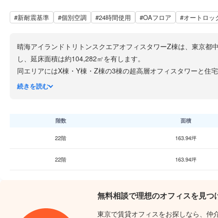
#新耐震基準
#個別空調
#24時間使用
#OAフロア
#オートロッ
晴海アイランドトリトンスクエアオフィスタワーZ棟は、東京都中央
し、延床面積は約104,282㎡を有します。
同エリアにはX棟・Y棟・Z棟の3棟の超高層オフィスタワーと住
棟として位置づけられています。オフィス・商業・住宅機能が集
続きを読む
アクセスは都営大江戸線「勝どき」駅から徒歩約4分、東京メト
基準階の貸室面積は約600坪（約1,984㎡）で、無柱の開放的な空
500kg/㎡）に対応しており、多様なレイアウトに柔軟に対応でき
階数
面積
耐震性能については、地下約30mの強固な地盤に直接支持された
22階
163.94坪
る設計となっています。
1・2階の商業フロアにはコンビニ・飲食店・スーパー・郵便局
22階
163.94坪
無料相談で理想のオフィスを見つ
東京で賃貸オフィスをお探しなら、仲