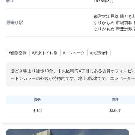
竣工
1976年3月
都営大江戸線 勝どき駅
最寄り駅
ゆりかもめ 市場前駅 
ゆりかもめ 新豊洲駅 
#個別空調
#男女トイレ別
#エレベータ
#大型物件
勝どき駅より徒歩10分、中央区晴海4丁目にある賃貸オフィスビ
ートンカラーの外観が特徴的です。地上6階建てで、エレベータ
階数
面積
6-B①
32.64坪