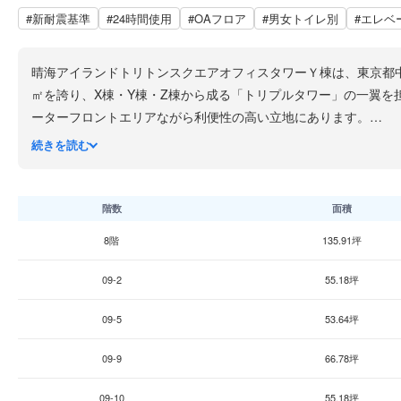
#新耐震基準
#24時間使用
#OAフロア
#男女トイレ別
#エレベ
晴海アイランドトリトンスクエアオフィスタワーＹ棟は、東京都中央
㎡を誇り、X棟・Y棟・Z棟から成る「トリプルタワー」の一翼を
ーターフロントエリアながら利便性の高い立地にあります。
基準階貸室面積は約1,996㎡（約604坪）という大規模な無柱空
続きを読む
方式を採用し、テナントごとの細かな温度管理が可能です。エレ
構造面では、3棟のオフィスタワーを制振装置で連結する「連結
置）を配置し、地震・暴風といった水平方向の力に対して高い耐震
階数
面積
ドリーダーにより入退室管理を徹底。防災センターではビルオート
8階
135.91坪
施設全体では約60店舗のショップとレストランが入居する商業
ォーターフロントの開放感ある環境で、働く人の日常をサポート
09-2
55.18坪
09-5
53.64坪
09-9
66.78坪
09-10
55.18坪