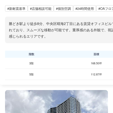
#新耐震基準
#店舗相談可能
#個別空調
#24時間使用
#OAフロ
勝どき駅より徒歩8分、中央区晴海2丁目にある賃貸オフィスビルで
れており、スムーズな移動が可能です。重厚感のある外観で、視
感じられるエリアです。
階数
面積
3階
168.50坪
5階
112.87坪