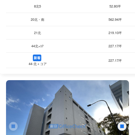
2024年には竣工以来初の大規模リニューアルが実施され、入居企
8北5
52.80坪
ニ・飲食店・スーパー・郵便局・ドラッグストア・クリニックな
20北・南
562.94坪
21北
219.10坪
44北+ｺｱ
227.17坪
新着
227.17坪
44-北＋コア