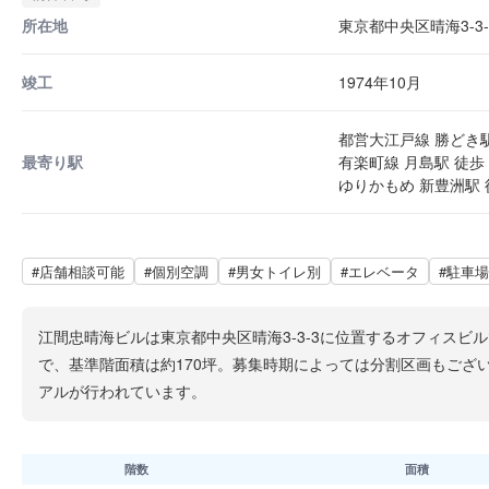
所在地
東京都中央区晴海3-3-
竣工
1974年10月
都営大江戸線 勝どき駅
最寄り駅
有楽町線 月島駅 徒歩 
ゆりかもめ 新豊洲駅 
#店舗相談可能
#個別空調
#男女トイレ別
#エレベータ
#駐車
江間忠晴海ビルは東京都中央区晴海3-3-3に位置するオフィスビ
で、基準階面積は約170坪。募集時期によっては分割区画もござい
アルが行われています。
階数
面積