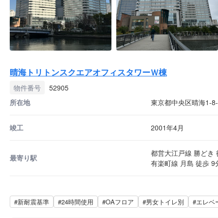
晴海トリトンスクエアオフィスタワーＷ棟
物件番号
52905
所在地
東京都中央区晴海1-8-
竣工
2001年4月
都営大江戸線 勝どき 
最寄り駅
有楽町線 月島 徒歩 9
#新耐震基準
#24時間使用
#OAフロア
#男女トイレ別
#エレベ