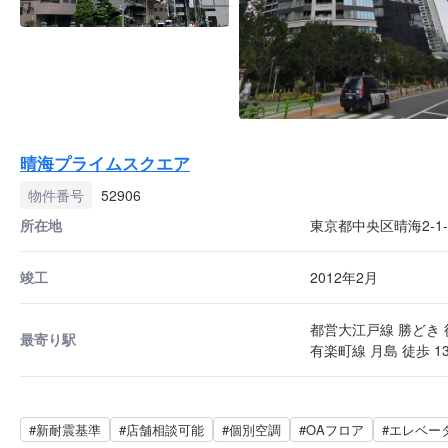
晴海プライムスクエア
物件番号
52906
所在地
東京都中央区晴海2-1-
竣工
2012年2月
都営大江戸線 勝どき 
最寄り駅
有楽町線 月島 徒歩 1
#新耐震基準
#店舗相談可能
#個別空調
#OAフロア
#エレベー