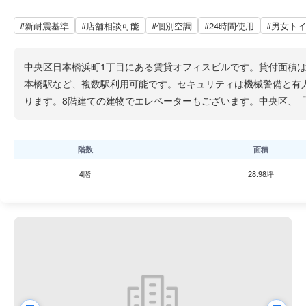
#新耐震基準
#店舗相談可能
#個別空調
#24時間使用
#男女ト
中央区日本橋浜町1丁目にある賃貸オフィスビルです。貸付面積は
本橋駅など、複数駅利用可能です。セキュリティは機械警備と有
ります。8階建ての建物でエレベーターもございます。中央区、
階数
面積
4階
28.98坪