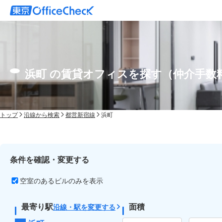
浜町 の賃貸オフィスを探す（仲介手数
トップ
沿線から検索
都営新宿線
浜町
条件を確認・変更する
空室のあるビルのみを表示
最寄り駅
面積
沿線・駅を変更する