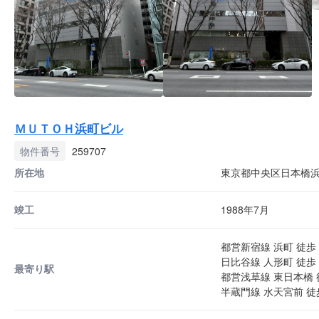
ＭＵＴＯＨ浜町ビル
物件番号
259707
所在地
東京都中央区日本橋浜町
竣工
1988年7月
都営新宿線 浜町 徒歩 
日比谷線 人形町 徒歩 
最寄り駅
都営浅草線 東日本橋 
半蔵門線 水天宮前 徒