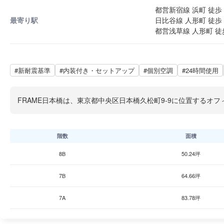
都営新宿線 浜町 徒歩 
最寄り駅
日比谷線 人形町 徒歩 
都営浅草線 人形町 徒
#新耐震基準
#内装付き・セットアップ
#個別空調
#24時間使用
FRAME日本橋は、東京都中央区日本橋久松町9-9に位置するオ
階数
面積
8B
50.24坪
7B
64.66坪
7A
83.78坪