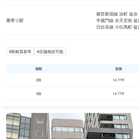
都営新宿線 浜町 徒歩 
最寄り駅
半蔵門線 水天宮前 徒
日比谷線 小伝馬町 徒歩
#新耐震基準
#店舗相談可能
階数
面積
2階
14.77坪
3階
14.77坪