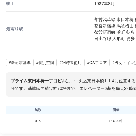
竣工
1987年8月
都営浅草線 東日本橋 
都営新宿線 馬喰横山 
最寄り駅
都営新宿線 浜町 徒歩 
日比谷線 人形町 徒歩 
#新耐震基準
#個別空調
#24時間使用
#OAフロア
#男女トイレ
プライム東日本橋一丁目ビル
は、中央区東日本橋1-1-4に位置す
分です。基準階面積は約70坪強で、エレベーター2基を備え24時
階数
面積
3~5
216.60坪