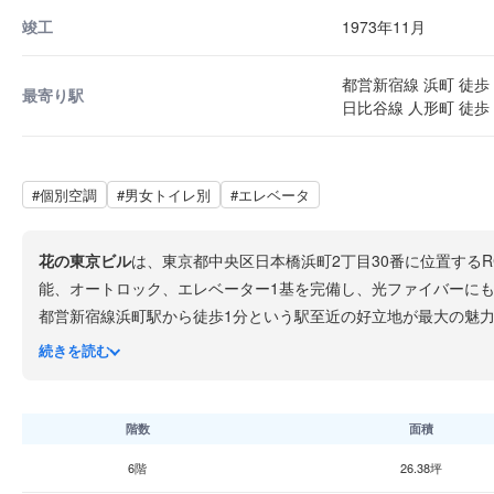
竣工
1973年11月
都営新宿線 浜町 徒歩 
最寄り駅
日比谷線 人形町 徒歩 
#個別空調
#男女トイレ別
#エレベータ
花の東京ビル
は、東京都中央区日本橋浜町2丁目30番に位置するR
能、オートロック、エレベーター1基を完備し、光ファイバーに
都営新宿線浜町駅から徒歩1分という駅至近の好立地が最大の魅
在地域で、浜町公園や明治座などの文化施設も近く、下町情緒と
続きを読む
階数
面積
6階
26.38坪