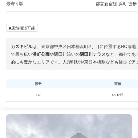
最寄り駅
都営新宿線 浜町 徒歩 
#店舗相談可能
カズキビル
は、東京都中央区日本橋浜町2丁目に位置するRC造地
で最も広い
浜町公園
や隅田川沿いの
隅田川テラス
など、都心であ
的にも豊かなエリアです。人形町駅や東日本橋駅なども徒歩でア
階数
面積
1+2
48.12坪