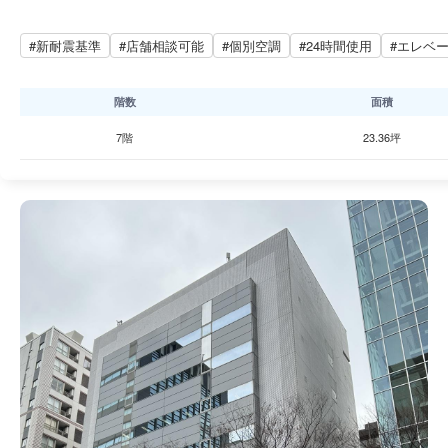
#新耐震基準
#店舗相談可能
#個別空調
#24時間使用
#エレベ
階数
面積
7階
23.36坪