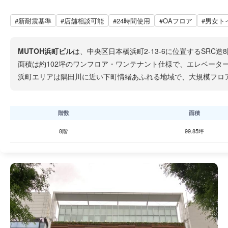
#新耐震基準
#店舗相談可能
#24時間使用
#OAフロア
#男女ト
MUTOH浜町ビル
は、中央区日本橋浜町2-13-6に位置するSR
面積は約102坪のワンフロア・ワンテナント仕様で、エレベータ
浜町エリアは隅田川に近い下町情緒あふれる地域で、大規模フロ
階数
面積
8階
99.85坪