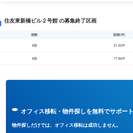
住友東新橋ビル２号館 の募集終了区画
階数
面積(坪)
6階
31.20坪
6階
77.84坪
オフィス移転・物件探しを無料でサポー
物件探しだけでは、オフィス移転は成功しません。