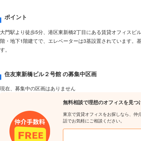
ポイント
大門駅より徒歩5分、港区東新橋2丁目にある賃貸オフィスビル
階・地下1階建てで、エレベーターは3基設置されています。基
す。
住友東新橋ビル２号館 の募集中区画
現在、募集中の区画はありません
無料相談で理想のオフィスを見つ
東京で賃貸オフィスをお探しなら、仲
話でお気軽にご相談ください。