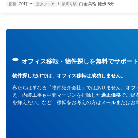
70坪 〜
1
白金高輪 徒歩 6分
面積
空きフロア
最寄り駅
オフィス移転・物件探しを無料でサポー
物件探しだけでは、オフィス移転は成功しません。
私たちは単なる「物件紹介会社」ではありません。
オフ
え、内装工事も中間マージンを排除した
適正価格
でご提
を抑えたい」など、移転をお考えの方はメールまたはお