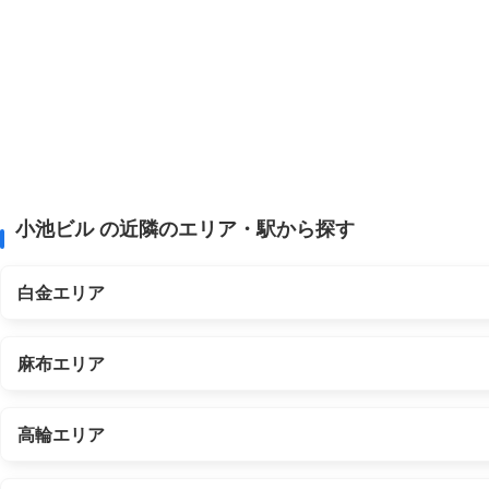
小池ビル の近隣のエリア・駅から探す
白金エリア
麻布エリア
高輪エリア