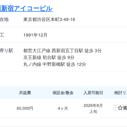
西新宿アイコービル
在地
東京都渋谷区本町3-49-16
工
1991年12月
寄り駅
都営大江戸線 西新宿五丁目駅 徒歩 3分
京王新線 初台駅 徒歩 9分
丸ノ内線 中野新橋駅 徒歩 12分
共益費
保証金/敷金
入居可能日
検討
リ
2026年8月
追
60,000円
4ヶ月
上旬