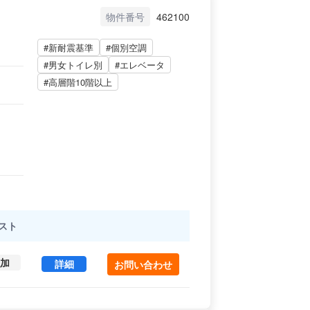
物件番号
462100
#新耐震基準
#個別空調
#男女トイレ別
#エレベータ
#高層階10階以上
スト
加
西新宿アイコービル 9 (96.23㎡) ｜本町エリア 
詳細
お問い合わせ