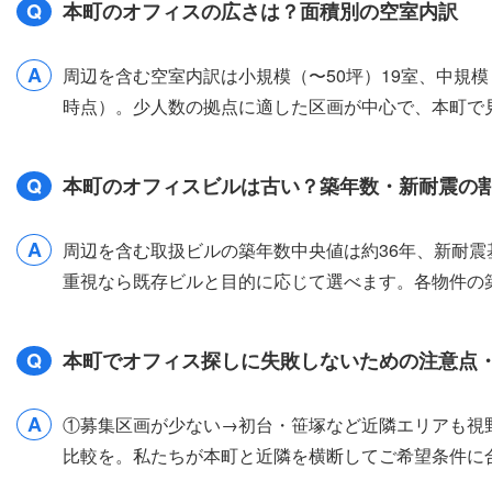
Q
本町のオフィスの広さは？面積別の空室内訳
A
周辺を含む空室内訳は小規模（〜50坪）19室、中規模（
時点）。少人数の拠点に適した区画が中心で、本町で
Q
本町のオフィスビルは古い？築年数・新耐震の
A
周辺を含む取扱ビルの築年数中央値は約36年、新耐震
重視なら既存ビルと目的に応じて選べます。各物件の
Q
本町でオフィス探しに失敗しないための注意点
A
①募集区画が少ない→初台・笹塚など近隣エリアも視
比較を。私たちが本町と近隣を横断してご希望条件に