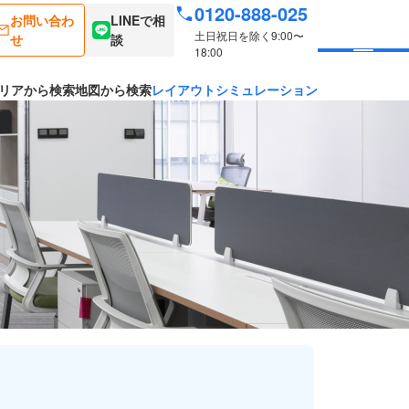
0120-888-025
お問い合わ
LINEで相
土日祝日を除く9:00〜
せ
談
18:00
リアから検索
地図から検索
レイアウトシミュレーション