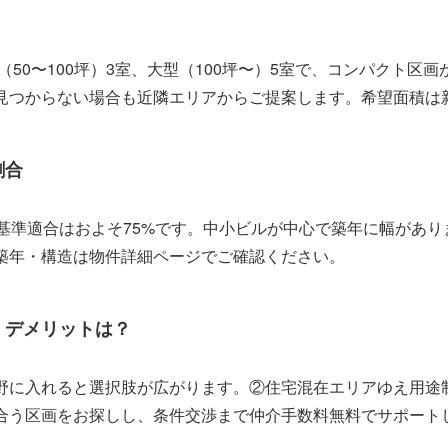
50〜100坪）3室、大型（100坪〜）5室で、コンパクト区画
見つからない場合も近隣エリアからご提案します。希望面積は
割合
基準適合はおよそ75%です。中小ビルが中心で築年に幅があ
築年・構造は物件詳細ページでご確認ください。
・デメリットは？
野に入れると選択肢が広がります。②住宅混在エリアゆえ用途
合う区画をお探しし、条件交渉まで仲介手数料無料でサポート