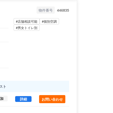
物件番号
446835
#店舗相談可能
#個別空調
#男女トイレ別
スト
加
ESPERANZA HATSUDAI 3-304号室 (20.9
詳細
お問い合わせ