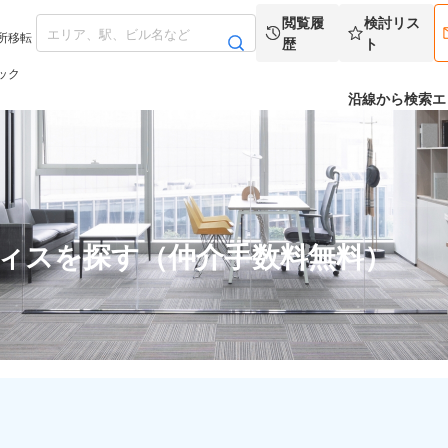
閲覧履
検討リス
所移転
歴
ト
ック
沿線から検索
エ
フィスを探す（仲介手数料無料）