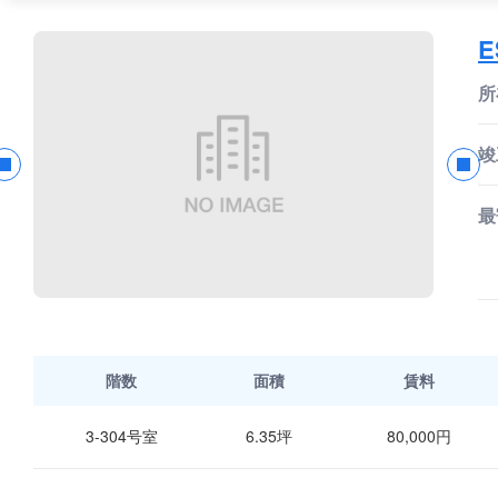
E
所
竣
最
階数
面積
賃料
3-304号室
6.35坪
80,000円