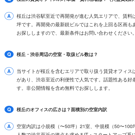
A
桜丘は渋谷駅至近で再開発が進む人気エリアで、賃料は高水
坪です。再開発の最新鋭ビルではこれを上回る区画も
お探ししますので、最新条件はお問い合わせください
Q
桜丘・渋谷周辺の空室・取扱ビル数は？
A
当サイトが桜丘を含むエリアで取り扱う賃貸オフィスは
があり、渋谷至近の利便性で人気です。話題性ある好条件区
す。非公開情報を含め無料でお探しします。
Q
桜丘のオフィスの広さは？面積別の空室内訳
A
空室内訳は小規模（〜50坪）21室、中規模（50〜10
人数で渋谷至近の拠点を求めるIT・スタートアップ