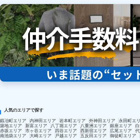
人気のエリアで探す
鍛冶町エリア
内神田エリア
岩本町エリア
外神田エリア
永田町エ
築地エリア
新富エリア
八丁堀エリア
八重洲エリア
銀座エリア
白
赤坂エリア
市ヶ谷エリア
四谷エリア
西新宿エリア
広尾エリア
代
南池袋エリア
大崎エリア
戸越エリア
五反田エリア
御徒町エリア