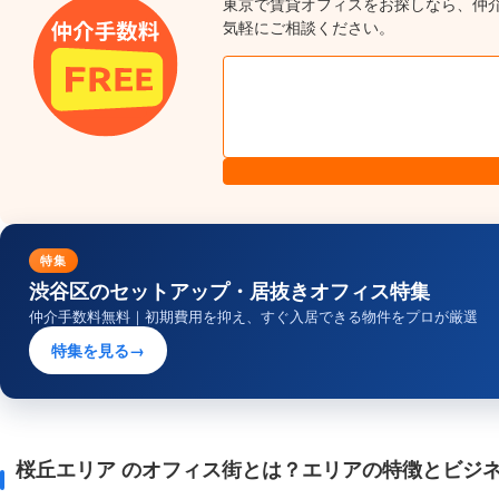
東京で賃貸オフィスをお探しなら、仲
気軽にご相談ください。
特集
渋谷区のセットアップ・居抜きオフィス特集
仲介手数料無料｜初期費用を抑え、すぐ入居できる物件をプロが厳選
特集を見る
→
桜丘エリア のオフィス街とは？エリアの特徴とビジ