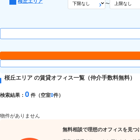
桜丘エリア
〜
桜丘エリア の賃貸オフィス一覧（仲介手数料無料）
0
検索結果：
件（空室
0
件）
物件がありません
無料相談で理想のオフィスを見つ