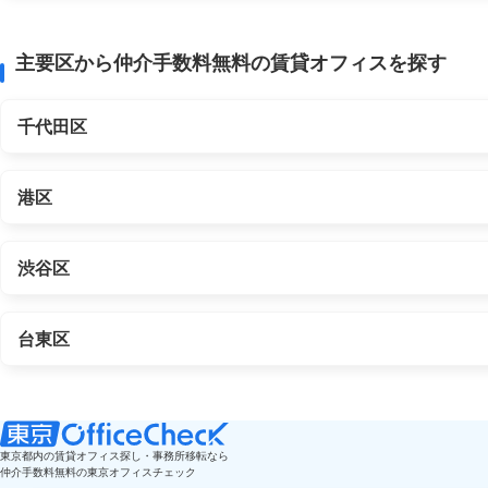
主要区から仲介手数料無料の賃貸オフィスを探す
千代田区
港区
渋谷区
台東区
東京都内の賃貸オフィス探し・事務所移転なら
仲介手数料無料の東京オフィスチェック