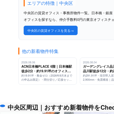
エリアの特徴｜中央区
中央区の賃貸オフィス・事務所物件一覧。日本橋・銀座
オフィスを探すなら、仲介手数料0円の東京オフィスチ
中央区の賃貸オフィスを見る
他の新着物件特集
2026.08.06
2026.08.04
ACN日本橋PLACE 6階｜日本橋駅
ガーデングレイス品川
徒歩2分・約19.91坪のオフィス
品川駅徒歩12分・約2
（敷金ゼロ／2026年8月末申込み限
型オフィス（天井高2
約19.91坪・敷金ゼロ（2026年8月末まで
約291.91坪・現空即入
の申込み限定）・間仕切り／応接セット
2,900mm・免震構造｜
定・応接セット付）
震構造）
付・即入居可｜日本橋駅 徒歩2分
五反田・大崎からもシャ
中央区周辺｜おすすめ新着物件をChec