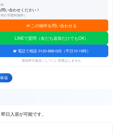
賃料
お問い合わせください！
（仲介手数料無料）
この物件を問い合わせる
LINEで質問（友だち追加だけでもOK）
電話で相談 0120-888-025（平日10-19時）
最短即日返信／しつこい営業はしません
駐車場
、即日入居が可能です。