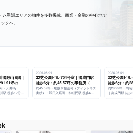
・八重洲エリアの物件を多数掲載。商業・金融の中心地で
ェックへ。
2026.08.04
2026.08.04
御殿山 6階｜
32芝公園ビル 704号室｜御成門駅
32芝公園ビル
91.91坪の大
徒歩6分・約45.57坪の事務所（居
徒歩6分・約2
,900mm・免
抜き相談可）
装仕上げ済み
居可・天井高
約45.57坪・居抜き相談可（フィットネス
約28.95坪・
品川駅 徒歩12分／
実績）・即日入居可｜御成門駅 徒歩6分
｜御成門駅 徒歩
トルバス運行
／3駅3路線利用可
k