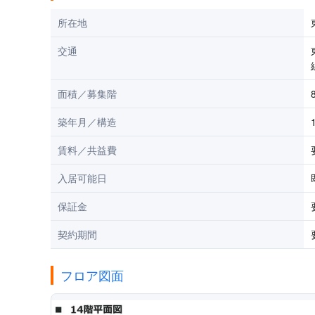
所在地
交通
面積／募集階
築年月／構造
賃料／共益費
入居可能日
保証金
契約期間
フロア図面