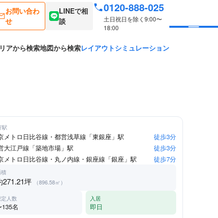
0120-888-025
お問い合わ
LINEで相
土日祝日を除く9:00〜
せ
談
18:00
リアから検索
地図から検索
レイアウトシミュレーション
寄駅
京メトロ日比谷線・都営浅草線「東銀座」駅
徒歩3分
営大江戸線「築地市場」駅
徒歩3分
京メトロ日比谷線・丸ノ内線・銀座線「銀座」駅
徒歩7分
面積
約271.21坪
（896.58㎡）
想定人数
入居
〜135名
即日