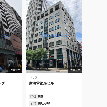
空室1件
空室1件
中央区
ング
東海堂銀座ビル
6階
階数
89.58坪
面積