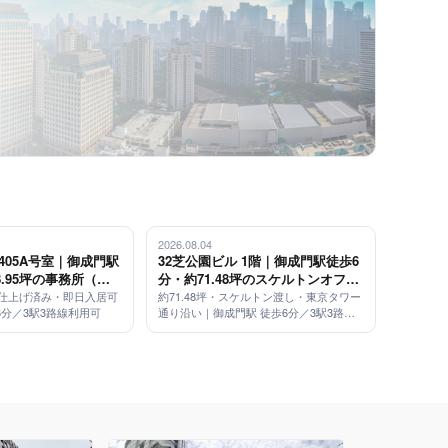
2026.08.04
 405A号室｜御成門駅
32芝公園ビル 1階｜御成門駅徒歩6
8.95坪の事務所（内
分・約71.48坪のスケルトンオフィ
・即日入居可）
ス（東京タワー通り沿い）
内装仕上げ済み・即日入居可
約71.48坪・スケルトン渡し・東京タワー
6分／3駅3路線利用可
通り沿い｜御成門駅 徒歩6分／3駅3路線
利用可