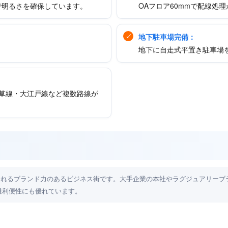
で明るさを確保しています。
OAフロア60mmで配線処理
地下駐車場完備：
地下に自走式平置き駐車場
草線・大江戸線など複数路線が
られるブランド力のあるビジネス街です。大手企業の本社やラグジュアリーブ
通利便性にも優れています。