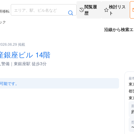
閲覧履
検討リス
所移転
歴
ト
ック
沿線から検索
エ
2026.06.29 掲載
銀座ビル 14階
人警備｜東銀座駅 徒歩3分
拡大
最
可能です。
東
都
東