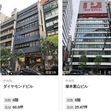
空室1件
空
中央区
中央区
ダイヤモンドビル
塚本素山ビル
6階
6階
階数
階数
60.0坪
25.47坪
面積
面積