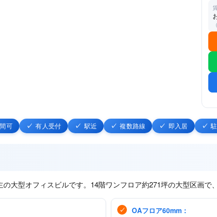
時間可
有人受付
駅近
複数路線
即入居
の大型オフィスビルです。14階ワンフロア約271坪の大型区画で
OAフロア60mm：