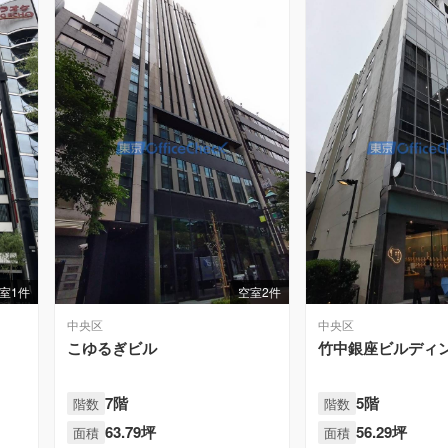
室1件
空室2件
中央区
中央区
こゆるぎビル
竹中銀座ビルディ
7階
5階
階数
階数
63.79坪
56.29坪
面積
面積