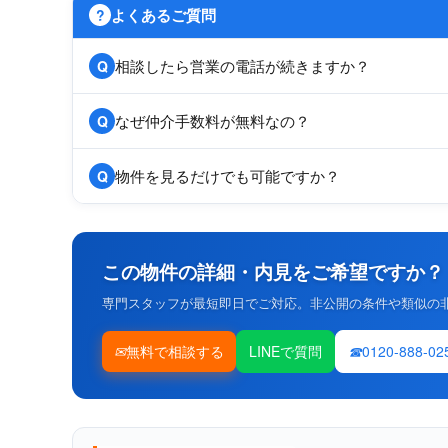
よくあるご質問
?
相談したら営業の電話が続きますか？
Q
なぜ仲介手数料が無料なの？
Q
物件を見るだけでも可能ですか？
Q
この物件の詳細・内見をご希望ですか？
専門スタッフが最短即日でご対応。非公開の条件や類似の
無料で相談する
LINEで質問
0120-888-02