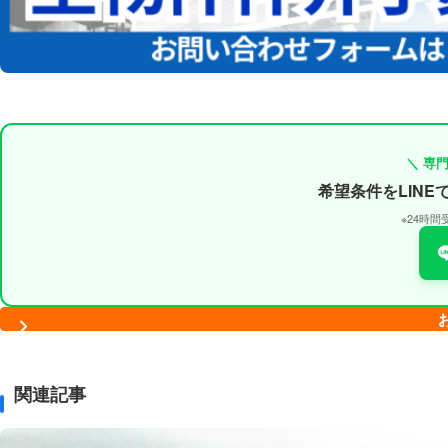
＼ 専
希望条件をLIN
※24時
関連記事